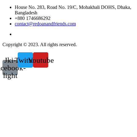
House No. 283, Road No. 19/C, Mohakhali DOHS, Dhaka,
Bangladesh
+880 1746686292
contact@redoanandfriends.com
Copyright © 2023. All rights reserved.
Jki-
Twitter
Youtube
acebook-
light