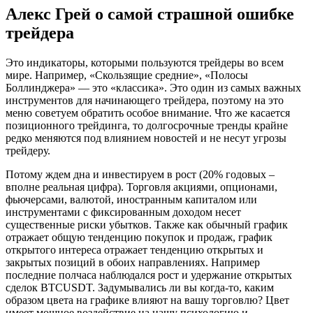
Алекс Грей о самой страшной ошибке
трейдера
Это индикаторы, которыми пользуются трейдеры во всем
мире. Например, «Скользящие средние», «Полосы
Боллинджера» — это «классика». Это один из самых важных
инструментов для начинающего трейдера, поэтому на это
меню советуем обратить особое внимание. Что же касается
позиционного трейдинга, то долгосрочные тренды крайне
редко меняются под влиянием новостей и не несут угрозы
трейдеру.
Потому ждем дна и инвестируем в рост (20% годовых –
вполне реальная цифра). Торговля акциями, опционами,
фьючерсами, валютой, иностранным капиталом или
инструментами с фиксированным доходом несет
существенные риски убытков. Также как обычный график
отражает общую тенденцию покупок и продаж, график
открытого интереса отражает тенденцию открытых и
закрытых позиций в обоих направлениях. Например
последние полчаса наблюдался рост и удержание открытых
сделок BTCUSDT. Задумывались ли вы когда-то, каким
образом цвета на графике влияют на вашу торговлю? Цвет
имеет мощное воздействие на нашу психологию и