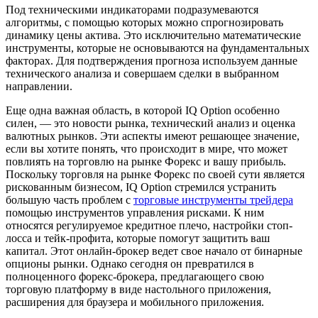
Под техническими индикаторами подразумеваются
алгоритмы, с помощью которых можно спрогнозировать
динамику цены актива. Это исключительно математические
инструменты, которые не основываются на фундаментальных
факторах. Для подтверждения прогноза используем данные
технического анализа и совершаем сделки в выбранном
направлении.
Еще одна важная область, в которой IQ Option особенно
силен, — это новости рынка, технический анализ и оценка
валютных рынков. Эти аспекты имеют решающее значение,
если вы хотите понять, что происходит в мире, что может
повлиять на торговлю на рынке Форекс и вашу прибыль.
Поскольку торговля на рынке Форекс по своей сути является
рискованным бизнесом, IQ Option стремился устранить
большую часть проблем с
торговые инструменты трейдера
помощью инструментов управления рисками. К ним
относятся регулируемое кредитное плечо, настройки стоп-
лосса и тейк-профита, которые помогут защитить ваш
капитал. Этот онлайн-брокер ведет свое начало от бинарные
опционы рынки. Однако сегодня он превратился в
полноценного форекс-брокера, предлагающего свою
торговую платформу в виде настольного приложения,
расширения для браузера и мобильного приложения.