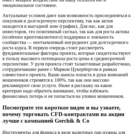
эмоциональное состояние.
Актуальные условия дают нам возможность присоединяться к
покупкам в долгосрочную перспективу, так как актив
находится в выгодной зоне (график). Для нас, как для
инвесторов, это позитивный сигнал, так как для роста актива
(особенно криптовалютного) поддержка и лояльность
сообщества — неотъемлемый ингредиент для долгосрочного
роста курса. В первую очередь стоит рассмотреть
фундаментальные факторы проекта, которые свидетельствуют
в пользу высокого потенциала роста цены в среднесрочной
перспективе. У руля проекта стоят талантливые разработчики,
сотрудничавшие ранее с Марком Цукербергом в рамках
совместного проекта. Ваши шансы попасть в руки компаний
мошенников стремятся к 100%, так как они массово
рекламируют свои услуги. Ниже я расскажу на какие
критерии надо обратить внимание, чтобы избежать
финансовых потерь и не попасться на уловки мошенников.
Посмотрите это короткое видео и вы узнаете,
почему торговать CFD-контрактами на акции
лучше с компанией Gerchik & Co
Инструменты для форекса в виде валютных пар нужны для