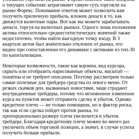
о текущих событиях затрагивают самую суть торговли на
рынке Форекс. Понимание ответов может позволить вам
получить приличную прибыль, вложив деньги в то, как
движутся валютные пары. Вот как вы можете зарабатывать
деньги, торгуя на валютных рынках. Одного лишь положения
актива относительно среднестатистических значений также
недостаточно, чтобы найти выгодную точку входу. В 3
квартале актив был значительно отклонен от рынка, что
видно при сопоставлении его динамики с активами из топ-30
по капитализации.
Некоторые возможности, такие как корзина, вид курсора,
скрыть или отобразить нарисованные объекты, масштаб —
понятны и не требуют описания. Поэтому рассмотрим только
самые полезные для трейдера средства из левого меню. От
резких скачков цен, вызванных новостями, чаще страдают
внутридневные трейдеры, потому что мгновенное изменение
курса на пунктов может отправить сделку в убыток. Однако
кредитное плечо — не только помощник, но и фактор риска,
так как если сделка пойдет против рынка, то
пропорционально размеру плеча увеличится и убыток
трейдера. Благодаря кредитному плечу можно во много раз
увеличить объем торговой позиции, а значит, в случае успеха
получить больше прибыли.