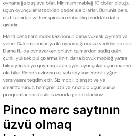
oynamağa başlaya bilər. Minimum məbləğ 10 dollar olduğu
üçün oyunçular istədikləri qədər ala bilərlər. Bununla belə,
slot turnirləri və freespinlərin etibarlılıq müddəti daha
qısadır.
Mənfi cəhətlərə mobil kazinonun daha yüksək qiyməti və
yalnız 1% kompensasiya ilə oynamağa icazə verildiyi daxildir.
Dama N.-də oynayarkən onlayn qumardan sadiq qalın,
çünki yüksək pul çıxarma limiti daha böyük məbləğ yatıra
bilməyən və ya qoymaq istəməyən oyunçular üçün maneə
ola bilər. Pinco kazinosu öz veb saytının mobil uyğun
versiyasını təqdim edir. Siz mobil, planşet və ya
smartfonunuz, həmçinin iOS və Android üçün xüsusi
proqramlar vasitəsilə kazinoda gedə bilərsiniz.
Pinco mərc saytının
üzvü olmaq