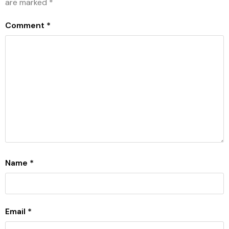
are marked
*
Comment
*
Name
*
Email
*