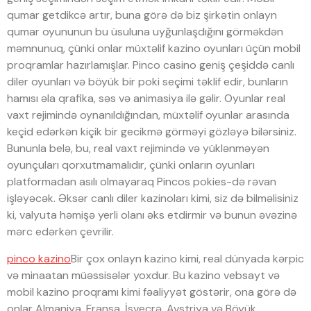
qumar getdikcə artır, buna görə də biz şirkətin onlayn
qumar oyununun bu üsuluna uyğunlaşdığını görməkdən
məmnunuq, çünki onlar müxtəlif kazino oyunları üçün mobil
proqramlar hazırlamışlar. Pinco casino geniş çeşiddə canlı
diler oyunları və böyük bir poki seçimi təklif edir, bunların
hamısı əla qrafika, səs və animasiya ilə gəlir. Oyunlar real
vaxt rejimində oynanıldığından, müxtəlif oyunlar arasında
keçid edərkən kiçik bir gecikmə görməyi gözləyə bilərsiniz.
Bununla belə, bu, real vaxt rejimində və yüklənməyən
oyunçuları qorxutmamalıdır, çünki onların oyunları
platformadan asılı olmayaraq Pincos pokies-də rəvan
işləyəcək. Əksər canlı diler kazinoları kimi, siz də bilməlisiniz
ki, valyuta həmişə yerli olanı əks etdirmir və bunun əvəzinə
mərc edərkən çevrilir.
pinco kazino
Bir çox onlayn kazino kimi, real dünyada kərpic
və minaatan müəssisələr yoxdur. Bu kazino vebsayt və
mobil kazino proqramı kimi fəaliyyət göstərir, ona görə də
onlar Almaniya, Fransa, İsveçrə, Avstriya və Böyük