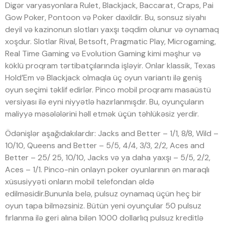
Digər varyasyonlara Rulet, Blackjack, Baccarat, Craps, Pai
Gow Poker, Pontoon və Poker daxildir. Bu, sonsuz siyahı
deyil və kazinonun slotları yaxşı təqdim olunur və oynamaq
xoşdur. Slotlar Rival, Betsoft, Pragmatic Play, Microgaming,
Real Time Gaming və Evolution Gaming kimi məşhur və
köklü proqram tərtibatçılarında işləyir. Onlar klassik, Texas
Hold’Em və Blackjack olmaqla üç oyun variantı ilə geniş
oyun seçimi təklif edirlər. Pinco mobil proqramı masaüstü
versiyası ilə eyni niyyətlə hazırlanmışdır. Bu, oyunçuların
maliyyə məsələlərini həll etmək üçün təhlükəsiz yerdir.
Ödənişlər aşağıdakılardır: Jacks and Better – 1/1, 8/8, Wild –
10/10, Queens and Better – 5/5, 4/4, 3/3, 2/2, Aces and
Better – 25/ 25, 10/10, Jacks və ya daha yaxşı – 5/5, 2/2,
Aces – 1/1. Pinco-nin onlayn poker oyunlarının ən maraqlı
xüsusiyyəti onların mobil telefondan əldə
edilməsidir.Bununla belə, pulsuz oynamaq üçün heç bir
oyun tapa bilməzsiniz. Bütün yeni oyunçular 50 pulsuz
fırlanma ilə geri alına bilən 1000 dollarlıq pulsuz kreditlə