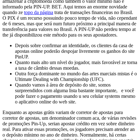
armazenar a criptomoeda como também o valor mínimo não é
informado pela PIN-UP. BET. Aqui temos an enorme novidade
quando ze
topo da página
trata de transações financeiras no Brasil.
O PIX é um recurso possuindo pouco tempo de vida, não cependant
de 6 meses, mas que será num futuro próximo a principal manera de
transferência para valores no Brasil. A PIN-UP não perdeu tempo at
the já disponibilizou este método para os seus apostadores.
Depois sobre confirmar an identidade, os clientes da casa de
apostas online poderão despojar livremente os ganhos do site
PinUP.
Quanto mais alto um nível do jogador, mais favorável ze torna
a taxa de câmbio dessas moedas.
Outra força dominante no mundo das artes marciais mistas é o
Ultimate Dealing with Championship (UFC).
Quando vamos à área de depósito do site, somos
surpreendidos com alguma lista bastante importante, e você
pode fazer o pagamento usando u seu celular systems mesmo
o aplicativo online do web site.
Enquanto as apostas grátis variam de corretor de apostas para
corretor de apostas, um denominador comum aca, de várias revisões
de promoções Pin-Up, serian apostar crédito em vez sobre dinheiro
real. Para ativar essas promoções, os jogadores precisam atender an
o depósito mínimo no ano de dinheiro. Normalmente, há certas