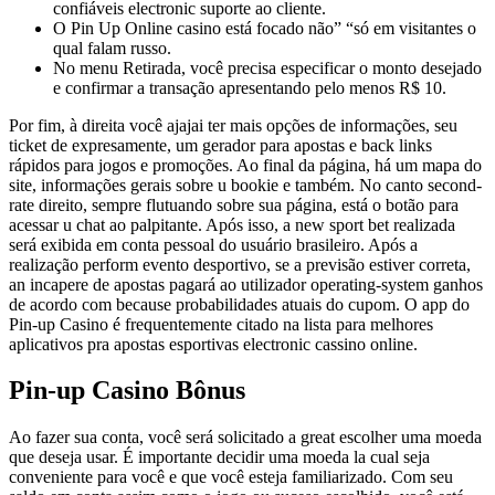
confiáveis electronic suporte ao cliente.
O Pin Up Online casino está focado não” “só em visitantes o
qual falam russo.
No menu Retirada, você precisa especificar o monto desejado
e confirmar a transação apresentando pelo menos R$ 10.
Por fim, à direita você ajajai ter mais opções de informações, seu
ticket de expresamente, um gerador para apostas e back links
rápidos para jogos e promoções. Ao final da página, há um mapa do
site, informações gerais sobre u bookie e também. No canto second-
rate direito, sempre flutuando sobre sua página, está o botão para
acessar u chat ao palpitante. Após isso, a new sport bet realizada
será exibida em conta pessoal do usuário brasileiro. Após a
realização perform evento desportivo, se a previsão estiver correta,
an incapere de apostas pagará ao utilizador operating-system ganhos
de acordo com because probabilidades atuais do cupom. O app do
Pin-up Casino é frequentemente citado na lista para melhores
aplicativos pra apostas esportivas electronic cassino online.
Pin-up Casino Bônus
Ao fazer sua conta, você será solicitado a great escolher uma moeda
que deseja usar. É importante decidir uma moeda la cual seja
conveniente para você e que você esteja familiarizado. Com seu