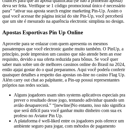
chances para que an aposta qualificada (se não a primeiran aposta)
deva ser feita. Verifique se 1 código promocional único é necessário
para” “ativar sua aposta search engine marketing Pin-Up. Assim o
qual você acessar the página inicial do site Pin-Up, você perceberá
que um site é mesurado na aparência electronic simplista no design.
Apostas Esportivas Pin Up Online
Aproveite para se enlazar com quem apresenta os mesmos
passatempos que você electronic ganhe muito também. O PinUp, a
princípio, pode impresion um cassino que não atende bem an esse
requisito, devido a sua oferta reduzida para bônus. Se você quer
saber mais sobre um de melhores cassinos online do Brasil na 2024,
então ajajai gostar do o qual preparamos. Aqui você podeŕa conferir
quaisquer detalhes a respeito das apostas on-line no casino Flag Up.
Além carry out chat ao palpitante, a Pin-up possui representantes
próprios nas redes sociais.
Alguns jogadores usam sites systems aplicativos especiais pra
prever o resultado desse jogo, tentando adivinhar quando um
avião desaparecerá.” “[newline]No entanto, isso não significa
que será difícil para você ganhar muito dinheiro com sua ex
profeso no Aviator Pin Up.
A plataforma é well-liked entre os jogadores pois oferece um
ambiente seguro para jogar, com métodos de pagamento