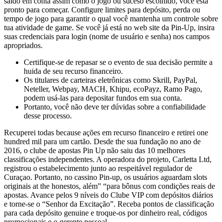
saldo em conta assim como o jogo ou suceso escolhido, você está
pronto para começar. Configure limites para depósito, perda ou
tempo de jogo para garantir o qual você mantenha um controle sobre
tua atividade de game. Se você já está no web site da Pin-Up, insira
suas credenciais para login (nome de usuário e senha) nos campos
apropriados.
Certifique-se de repasar se o evento de sua decisão permite a
huida de seu recurso financeiro.
Os titulares de carteiras eletrônicas como Skrill, PayPal,
Neteller, Webpay, MACH, Khipu, ecoPayz, Ramo Pago,
podem usá-las para depositar fundos em sua conta.
Portanto, você não deve ter dúvidas sobre a confiabilidade
desse processo.
Recuperei todas because ações em recurso financeiro e retirei one
hundred mil para um cartão. Desde the sua fundação no ano de
2016, o clube de apostas Pin Up não saiu das 10 melhores
classificações independentes. A operadora do projeto, Carletta Ltd,
registrou o estabelecimento junto ao respeitável regulador de
Curaçao. Portanto, no cassino Pin-up, os usuários aguardam slots
originais at the honestos, além” “para bônus com condições reais de
apostas. Avance pelos 9 níveis do Clube VIP com depósitos diários
e torne-se o “Senhor da Excitação”. Receba pontos de classificação
para cada depósito genuine e troque-os por dinheiro real, códigos
promocionais e o gerente pessoal.