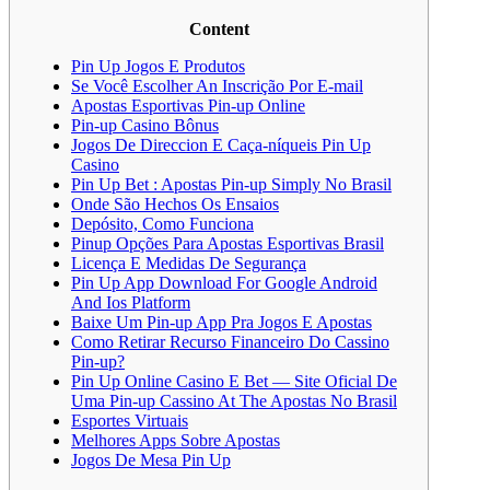
Content
Pin Up Jogos E Produtos
Se Você Escolher An Inscrição Por E-mail
Apostas Esportivas Pin-up Online
Pin-up Casino Bônus
Jogos De Direccion E Caça-níqueis Pin Up
Casino
Pin Up Bet : Apostas Pin-up Simply No Brasil
Onde São Hechos Os Ensaios
Depósito, Como Funciona
Pinup Opções Para Apostas Esportivas Brasil
Licença E Medidas De Segurança
Pin Up App Download For Google Android
And Ios Platform
Baixe Um Pin-up App Pra Jogos E Apostas
Como Retirar Recurso Financeiro Do Cassino
Pin-up?
Pin Up Online Casino E Bet — Site Oficial De
Uma Pin-up Cassino At The Apostas No Brasil
Esportes Virtuais
Melhores Apps Sobre Apostas
Jogos De Mesa Pin Up