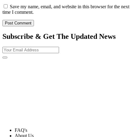
Save my name, email, and website in this browser for the next
time I comment.
Subscribe & Get The Updated
News
FAQ's
About Us