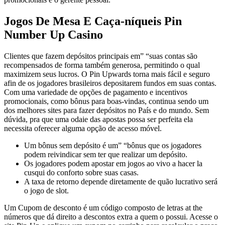
Jogos De Mesa E Caça-níqueis Pin
Number Up Casino
Clientes que fazem depósitos principais em” “suas contas são
recompensados de forma também generosa, permitindo o qual
maximizem seus lucros. O Pin Upwards torna mais fácil e seguro
afin de os jogadores brasileiros depositarem fundos em suas contas.
Com uma variedade de opções de pagamento e incentivos
promocionais, como bônus para boas-vindas, continua sendo um
dos melhores sites para fazer depósitos no País e do mundo. Sem
dúvida, pra que uma odaie das apostas possa ser perfeita ela
necessita oferecer alguma opção de acesso móvel.
Um bônus sem depósito é um” “bônus que os jogadores
podem reivindicar sem ter que realizar um depósito.
Os jogadores podem apostar em jogos ao vivo a hacer la
cusqui do conforto sobre suas casas.
A taxa de retorno depende diretamente de quão lucrativo será
o jogo de slot.
Um Cupom de desconto é um código composto de letras at the
números que dá direito a descontos extra a quem o possui. Acesse o