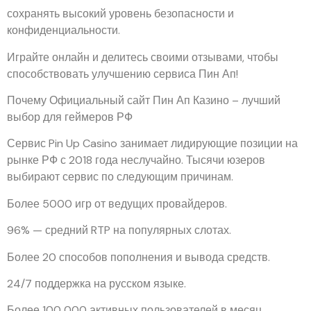
сохранять высокий уровень безопасности и
конфиденциальности.
Играйте онлайн и делитесь своими отзывами, чтобы
способствовать улучшению сервиса Пин Ап!
Почему Официальный сайт Пин Ап Казино – лучший
выбор для геймеров РФ
Сервис Pin Up Casino занимает лидирующие позиции на
рынке РФ с 2018 года неслучайно. Тысячи юзеров
выбирают сервис по следующим причинам.
Более 5000 игр от ведущих провайдеров.
96% — средний RTP на популярных слотах.
Более 20 способов пополнения и вывода средств.
24/7 поддержка на русском языке.
Более 100 000 активных пользователей в месяц.