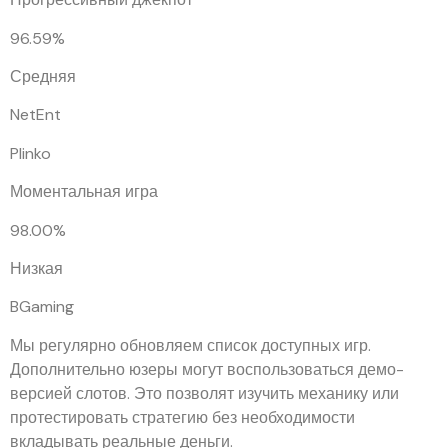
96.59%
Средняя
NetEnt
Plinko
Моментальная игра
98.00%
Низкая
BGaming
Мы регулярно обновляем список доступных игр.
Дополнительно юзеры могут воспользоваться демо-
версией слотов. Это позволят изучить механику или
протестировать стратегию без необходимости
вкладывать реальные деньги.