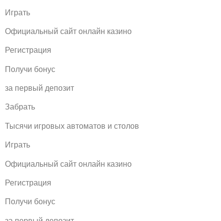
Играть
Официальный сайт онлайн казино
Регистрация
Получи бонус
за первый депозит
Забрать
Тысячи игровых автоматов и столов
Играть
Официальный сайт онлайн казино
Регистрация
Получи бонус
за первый депозит