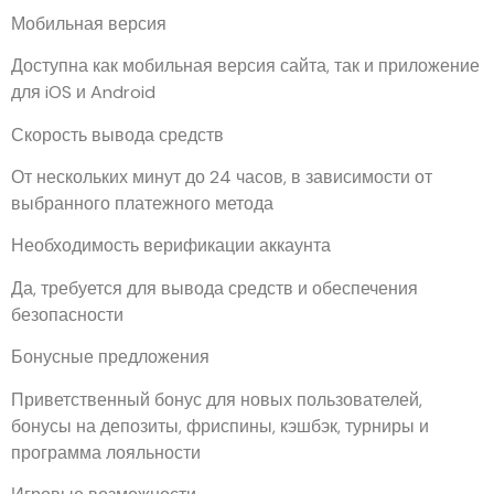
Мобильная версия
Доступна как мобильная версия сайта, так и приложение
для iOS и Android
Скорость вывода средств
От нескольких минут до 24 часов, в зависимости от
выбранного платежного метода
Необходимость верификации аккаунта
Да, требуется для вывода средств и обеспечения
безопасности
Бонусные предложения
Приветственный бонус для новых пользователей,
бонусы на депозиты, фриспины, кэшбэк, турниры и
программа лояльности