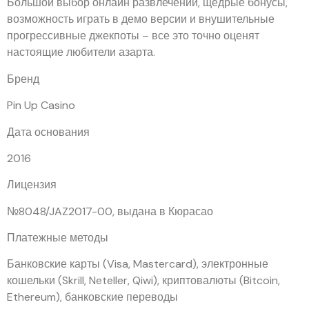
Большой выбор онлайн развлечений, щедрые бонусы,
возможность играть в демо версии и внушительные
прогрессивные джекпоты – все это точно оценят
настоящие любители азарта.
Бренд
Pin Up Casino
Дата основания
2016
Лицензия
№8048/JAZ2017-00, выдана в Кюрасао
Платежные методы
Банковские карты (Visa, Mastercard), электронные
кошельки (Skrill, Neteller, Qiwi), криптовалюты (Bitcoin,
Ethereum), банковские переводы