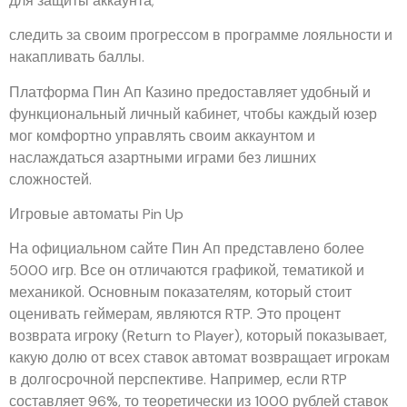
для защиты аккаунта;
следить за своим прогрессом в программе лояльности и
накапливать баллы.
Платформа Пин Ап Казино предоставляет удобный и
функциональный личный кабинет, чтобы каждый юзер
мог комфортно управлять своим аккаунтом и
наслаждаться азартными играми без лишних
сложностей.
Игровые автоматы Pin Up
На официальном сайте Пин Ап представлено более
5000 игр. Все он отличаются графикой, тематикой и
механикой. Основным показателям, который стоит
оценивать геймерам, являются RTP. Это процент
возврата игроку (Return to Player), который показывает,
какую долю от всех ставок автомат возвращает игрокам
в долгосрочной перспективе. Например, если RTP
составляет 96%, то теоретически из 1000 рублей ставок