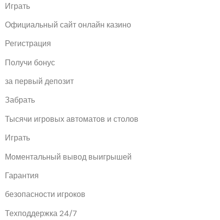
Играть
Официальный сайт онлайн казино
Регистрация
Получи бонус
за первый депозит
Забрать
Тысячи игровых автоматов и столов
Играть
Моментальный вывод выигрышей
Гарантия
безопасности игроков
Техподдержка 24/7