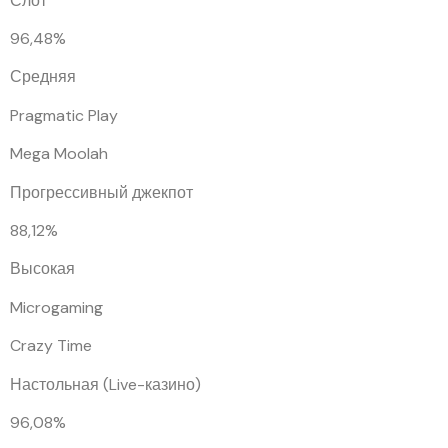
Слот
96,48%
Средняя
Pragmatic Play
Mega Moolah
Прогрессивный джекпот
88,12%
Высокая
Microgaming
Crazy Time
Настольная (Live-казино)
96,08%