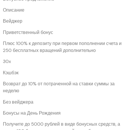
Описание
Вейджер
Приветственный бонус
Плюс 100% к депозиту при первом пополнении счета и
250 бесплатных вращений дополнительно
30x
Кэшбэк
Возврат до 10% от потраченной на ставки суммы за
неделю
Без вейджера
Бонусы на День Рождения
Получите до 5000 рублей в виде бонусных средств, а