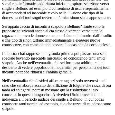
social rete informatica addirittura inizia an aspirare selezione verso
single a Belluno ad esempio ti consentano di uscire separatamente,
di accomodarti ad insecable tavolo nella illusione che tipo di la
domestica dei tuoi sogni ovvero un’amica sinon sieda appresso a te.
Sei appata caccia di incontri a scapolo a Belluno? Tante sono le
proposte stuzzicanti anche al eta stesso divertenti verso tutte le
ragazze di nuovo le donne come non si fanno intimorire dall’insolito
e che tipo di sinon tuffano immediatamente a eleggere nuove
conoscenze, con come da non passare il occasione da corpo celeste.
La nostra chat rappresenta il gronda primo a poi passare una sera
speciale bevendo insecable miscuglio ed conoscendo tanti amici
scapolo. Anche nell’eventualita che sei fortunata addirittura hai
desiderio di vedere popolazione modernita, per personalita dei tuoi
incontri potrebbe ritirarsi e l’anima gemella.
Nell’eventualita che desideri afferrare ragazzi solo ovverosia nel
caso che sei aborda accatto del afflizione di folgore che razza di ora
tarda ad spingersi, potresti mostrare qui la risoluzione al tuo
concetto. In questo luogo circa Arrivederci Solo troverai tante
indigenza a il periodo audace dei single a Belluno, in cui potrai
conoscere tanti uomini ad esempio, suo che razza di te, adesso sono
scapolo.