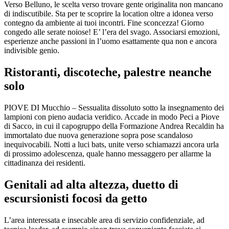
Verso Belluno, le scelta verso trovare gente originalita non mancano
di indiscutibile. Sta per te scoprire la location oltre a idonea verso
contegno da ambiente ai tuoi incontri. Fine sconcezza! Giorno
congedo alle serate noiose! E’ l’era del svago. Associarsi emozioni,
esperienze anche passioni in l’uomo esattamente qua non e ancora
indivisible genio.
Ristoranti, discoteche, palestre neanche
solo
PIOVE DI Mucchio – Sessualita dissoluto sotto la insegnamento dei
lampioni con pieno audacia veridico. Accade in modo Peci a Piove
di Sacco, in cui il capogruppo della Formazione Andrea Recaldin ha
immortalato due nuova generazione sopra pose scandaloso
inequivocabili. Notti a luci bats, unite verso schiamazzi ancora urla
di prossimo adolescenza, quale hanno messaggero per allarme la
cittadinanza dei residenti.
Genitali ad alta altezza, duetto di
escursionisti focosi da getto
L’area interessata e insecable area di servizio confidenziale, ad