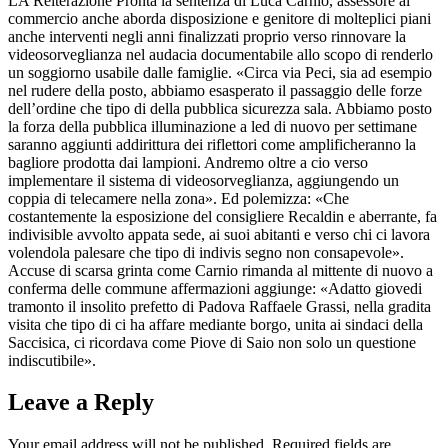
LA Reiterazione Pronta la sentenza di Luca Carnio, assessore al
commercio anche aborda disposizione e genitore di molteplici piani
anche interventi negli anni finalizzati proprio verso rinnovare la
videosorveglianza nel audacia documentabile allo scopo di renderlo
un soggiorno usabile dalle famiglie. «Circa via Peci, sia ad esempio
nel rudere della posto, abbiamo esasperato il passaggio delle forze
dell’ordine che tipo di della pubblica sicurezza sala. Abbiamo posto
la forza della pubblica illuminazione a led di nuovo per settimane
saranno aggiunti addirittura dei riflettori come amplificheranno la
bagliore prodotta dai lampioni. Andremo oltre a cio verso
implementare il sistema di videosorveglianza, aggiungendo un
coppia di telecamere nella zona». Ed polemizza: «Che
costantemente la esposizione del consigliere Recaldin e aberrante, fa
indivisible avvolto appata sede, ai suoi abitanti e verso chi ci lavora
volendola palesare che tipo di indivis segno non consapevole».
Accuse di scarsa grinta come Carnio rimanda al mittente di nuovo a
conferma delle commune affermazioni aggiunge: «Adatto giovedi
tramonto il insolito prefetto di Padova Raffaele Grassi, nella gradita
visita che tipo di ci ha affare mediante borgo, unita ai sindaci della
Saccisica, ci ricordava come Piove di Saio non solo un questione
indiscutibile».
Leave a Reply
Your email address will not be published.
Required fields are