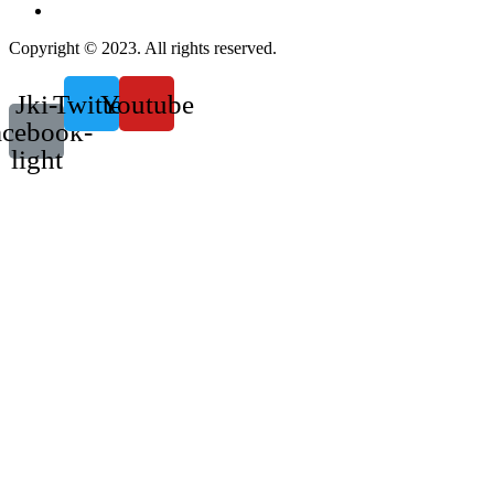
Copyright © 2023. All rights reserved.
Jki-
Twitter
Youtube
acebook-
light