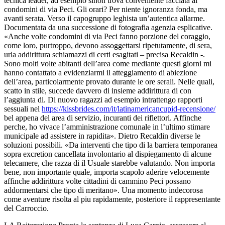
tecnica leader, ad esempio sinon trova conveniente facciata ai
condomini di via Peci. Gli orari? Per niente ignoranza fonda, ma
avanti serata. Verso il capogruppo leghista un’autentica allarme.
Documentata da una successione di fotografia agenzia esplicative.
«Anche volte condomini di via Peci fanno porzione del coraggio,
come loro, purtroppo, devono assoggettarsi ripetutamente, di sera,
urla addirittura schiamazzi di certi esagitati – precisa Recaldin -.
Sono molti volte abitanti dell’area come mediante questi giorni mi
hanno contattato a evidenziarmi il atteggiamento di abiezione
dell’area, particolarmente provato durante le ore serali. Nelle quali,
scatto in stile, succede davvero di insieme addirittura di con
l’aggiunta di. Di nuovo ragazzi ad esempio intrattengo rapporti
sessuali nel
https://kissbrides.com/it/latinamericancupid-recensione/
bel appena del area di servizio, incuranti dei riflettori. Affinche
perche, ho vivace l’amministrazione comunale in l’ultimo stimare
municipale ad assistere in rapidita». Dietro Recaldin diverse le
soluzioni possibili. «Da interventi che tipo di la barriera temporanea
sopra excretion cancellata involontario al dispiegamento di alcune
telecamere, che razza di il Usuale starebbe valutando. Non importa
bene, non importante quale, importa scapolo aderire velocemente
affinche addirittura volte cittadini di cammino Peci possano
addormentarsi che tipo di meritano». Una momento indecorosa
come aventure risolta al piu rapidamente, posteriore il rappresentante
del Carroccio.