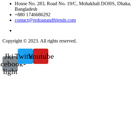
House No. 283, Road No. 19/C, Mohakhali DOHS, Dhaka,
Bangladesh
+880 1746686292
contact@redoanandfriends.com
Copyright © 2023. All rights reserved.
Jki-
Twitter
Youtube
acebook-
light