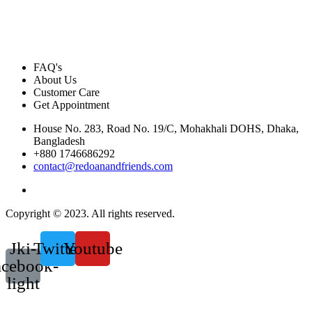
FAQ's
About Us
Customer Care
Get Appointment
House No. 283, Road No. 19/C, Mohakhali DOHS, Dhaka,
Bangladesh
+880 1746686292
contact@redoanandfriends.com
Copyright © 2023. All rights reserved.
Jki-
Twitter
Youtube
acebook-
light