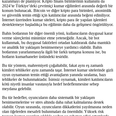
kazanmayı de planlıyor. Kripto finans birimlerinin kullanımı da
2024’te Türkiye’deki çevrimiçi kumar eğilimleri arasında değerli bir
konum bulunacak. Bitcoin ve diğer kripto para birimleri, anonimlik
ve güvenlik temin ettiği için katılımcılar arasında beğeni ediniliyor.
İnternet üzerinden kumar siteleri, kripto para ile yapılan işlemleri
desteklemeye başladıkça bu eğilimin daha da gelişmesi öngörülüyor.
Bahis botlarının bir diğer önemli yönü, kullanıcıların duygusal karar
verme süreçlerini minimize etme yeteneğidir. Ancak, bir bot
kullanmak, bu duygusal faktörleri ortadan kaldırarak daha mantıklı
ve analitik bir yaklaşım benimsemeye yardımcı olabilir. Bahis
botlarının yararlanmasıyla ilgili bir farklı tartışma konusu ise, bu
botların kumarhaneler üstündeki tesiridir.
Bu tür yöntem, mahremiyeti çoğaltabilir, fakat aynı eş zamanlı
kimileri tehlikeler aynı zamanda taşır. İnternet kumar sitelerinde gizli
oyun oynamanın temin ettiği avantajların yanında sıralama, bazı
tehlikeler de bulunmaktadır. İsimsiz oynamak, kimileri katılımcıların
kötü niyetli insanlar vasıtasıyla hedef hedeflenmesine sebep
meydana gelebilir.
Bu tür hedefler, oyuncuların daha sistematik bir yaklaşım
benimsemelerine ve stres altında daha rahat kalmalarına destek
olabilir. Oyun sırasında, oyuncuların dikkatlerini yayılmasına neden
olan öğelerden mesafeli bulunmaları da önemlidir. Yüksek risk