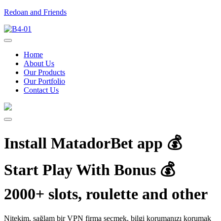
Redoan and Friends
Home
About Us
Our Products
Our Portfolio
Contact Us
Install MatadorBet app 💰
Start Play With Bonus 💰
2000+ slots, roulette and other
Nitekim, sağlam bir VPN firma seçmek, bilgi korumanızı korumak