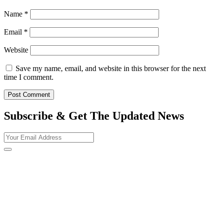
Name
*
Email
*
Website
Save my name, email, and website in this browser for the next
time I comment.
Subscribe & Get The Updated
News