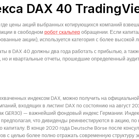
кса DAX 40 TradingVi
Home
About Us
Our Products
Our Portf
, где цены акций выбранных котирующихся компаний взвеши
 акции в свободном
робот скальпер
обращении. Если капитал
ованные акции), используется категория с более высокой 
аты в DAX 40 должны два года работать с прибылью, а такж
 но и квартальные отчеты, прошедшие определенный аудит.
охваченных индексом DAX, можно получить на официально
мпаний, входящих в листинг DAX по состоянию на август 202
н как GER30) — важнейший фондовый индекс Германии. Инде
 предполагая, что дивиденды реинвестируются в акцию, по
о капиталу. В конце 2020 года Deutsche Börse после консу
ов с целью более полно отражать современную структуру э