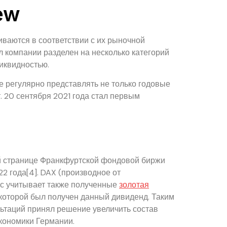
ew
olio
Contact Us
ваются в соответствии с их рыночной
 компании разделен на несколько категорий
ликвидностью.
е регулярно представлять не только годовые
 20 сентября 2021 года стал первым
й странице Франкфуртской фондовой биржи
2 года[4]. DAX (производное от
кс учитывает также полученные
золотая
 которой был получен данный дивиденд. Таким
льтаций принял решение увеличить состав
кономики Германии.