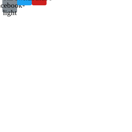
acebook-
light