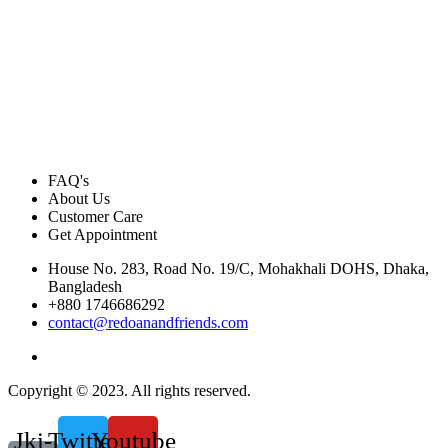
FAQ's
About Us
Customer Care
Get Appointment
House No. 283, Road No. 19/C, Mohakhali DOHS, Dhaka,
Bangladesh
+880 1746686292
contact@redoanandfriends.com
Copyright © 2023. All rights reserved.
Jki-
Twitter
Youtube