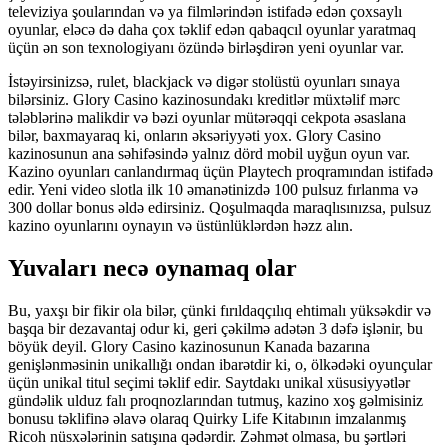
televiziya şoularından və ya filmlərindən istifadə edən çoxsaylı
oyunlar, eləcə də daha çox təklif edən qabaqcıl oyunlar yaratmaq
üçün ən son texnologiyanı özündə birləşdirən yeni oyunlar var.
İstəyirsinizsə, rulet, blackjack və digər stolüstü oyunları sınaya
bilərsiniz. Glory Casino kazinosundakı kreditlər müxtəlif mərc
tələblərinə malikdir və bəzi oyunlar mütərəqqi cekpota əsaslana
bilər, baxmayaraq ki, onların əksəriyyəti yox. Glory Casino
kazinosunun ana səhifəsində yalnız dörd mobil uyğun oyun var.
Kazino oyunları canlandırmaq üçün Playtech proqramından istifadə
edir. Yeni video slotla ilk 10 əmanətinizdə 100 pulsuz fırlanma və
300 dollar bonus əldə edirsiniz. Qoşulmaqda maraqlısınızsa, pulsuz
kazino oyunlarını oynayın və üstünlüklərdən həzz alın.
Yuvaları necə oynamaq olar
Bu, yaxşı bir fikir ola bilər, çünki fırıldaqçılıq ehtimalı yüksəkdir və
başqa bir dezavantaj odur ki, geri çəkilmə adətən 3 dəfə işlənir, bu
böyük deyil. Glory Casino kazinosunun Kanada bazarına
genişlənməsinin unikallığı ondan ibarətdir ki, o, ölkədəki oyunçular
üçün unikal titul seçimi təklif edir. Saytdakı unikal xüsusiyyətlər
gündəlik ulduz falı proqnozlarından tutmuş, kazino xoş gəlmisiniz
bonusu təklifinə əlavə olaraq Quirky Life Kitabının imzalanmış
Ricoh nüsxələrinin satışına qədərdir. Zəhmət olmasa, bu şərtləri