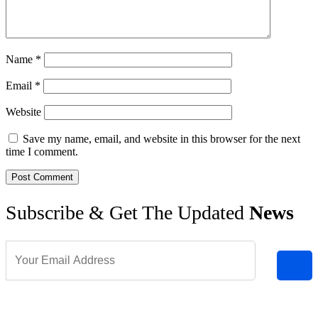
Name
*
Email
*
Website
Save my name, email, and website in this browser for the next
time I comment.
Subscribe & Get The Updated
News