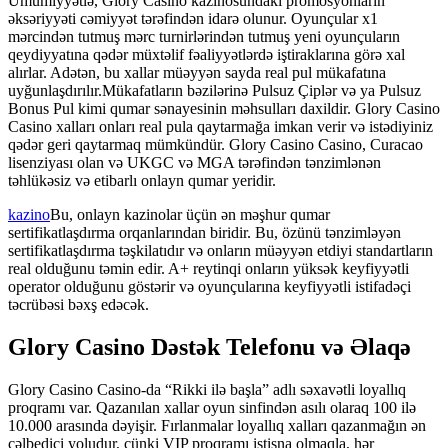
Ümumiyyətlə, Glory Casino kazinosundakı promosyonların
əksəriyyəti cəmiyyət tərəfindən idarə olunur. Oyunçular x1
mərcindən tutmuş mərc turnirlərindən tutmuş yeni oyunçuların
qeydiyyatına qədər müxtəlif fəaliyyətlərdə iştiraklarına görə xal
alırlar. Adətən, bu xallar müəyyən sayda real pul mükafatına
uyğunlaşdırılır.Mükafatların bəzilərinə Pulsuz Çiplər və ya Pulsuz
Bonus Pul kimi qumar sənayesinin məhsulları daxildir. Glory Casino
Casino xalları onları real pula qaytarmağa imkan verir və istədiyiniz
qədər geri qaytarmaq mümkündür. Glory Casino Casino, Curacao
lisenziyası olan və UKGC və MGA tərəfindən tənzimlənən
təhlükəsiz və etibarlı onlayn qumar yeridir.
kazino
Bu, onlayn kazinolar üçün ən məşhur qumar
sertifikatlaşdırma orqanlarından biridir. Bu, özünü tənzimləyən
sertifikatlaşdırma təşkilatıdır və onların müəyyən etdiyi standartların
real olduğunu təmin edir. A+ reytinqi onların yüksək keyfiyyətli
operator olduğunu göstərir və oyunçularına keyfiyyətli istifadəçi
təcrübəsi bəxş edəcək.
Glory Casino Dəstək Telefonu və Əlaqə
Glory Casino Casino-da “Rikki ilə başla” adlı səxavətli loyallıq
proqramı var. Qazanılan xallar oyun sinfindən asılı olaraq 100 ilə
10.000 arasında dəyişir. Fırlanmalar loyallıq xalları qazanmağın ən
cəlbedici yoludur, çünki VIP proqramı istisna olmaqla, hər