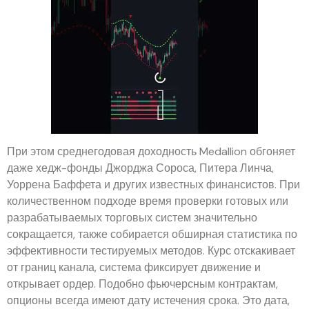
При этом среднегодовая доходность Medallion обгоняет
даже хедж-фонды Джорджа Сороса, Питера Линча,
Уоррена Баффета и других известных финансистов. При
количественном подходе время проверки готовых или
разрабатываемых торговых систем значительно
сокращается, также собирается обширная статистика по
эффективности тестируемых методов. Курс отскакивает
от границ канала, система фиксирует движение и
открывает ордер. Подобно фьючерсным контрактам,
опционы всегда имеют дату истечения срока. Это дата,