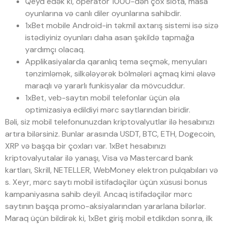
Qeyd edək ki, operator 1000-dən çox slota, masa
oyunlarına və canlı diler oyunlarına sahibdir.
1xBet mobile Android-in təkmil axtarış sistemi isə sizə
istədiyiniz oyunları daha asan şəkildə tapmağa
yardımçı olacaq.
Applikasiyalarda qaranlıq tema seçmək, menyuları
tənzimləmək, silkələyərək bölmələri açmaq kimi əlavə
maraqlı və yararlı funkisyalar da mövcuddur.
1xBet, veb-saytın mobil telefonlar üçün əla
optimizasiya edildiyi mərc saytlarından biridir.
Bəli, siz mobil telefonunuzdan kriptovalyutlar ilə hesabınızı
artıra bilərsiniz. Bunlar arasında USDT, BTC, ETH, Dogecoin,
XRP və başqa bir çoxları var. 1xBet hesabınızı
kriptovalyutalar ilə yanaşı, Visa və Mastercard bank
kartları, Skrill, NETELLER, WebMoney elektron pulqabıları və
s. Xeyr, mərc saytı mobil istifadəçilər üçün xüsusi bonus
kampaniyasına sahib deyil. Ancaq istifadəçilər mərc
saytının başqa promo-aksiyalarından yararlana bilərlər.
Maraq üçün bildirək ki, 1xBet giriş mobil etdikdən sonra, ilk