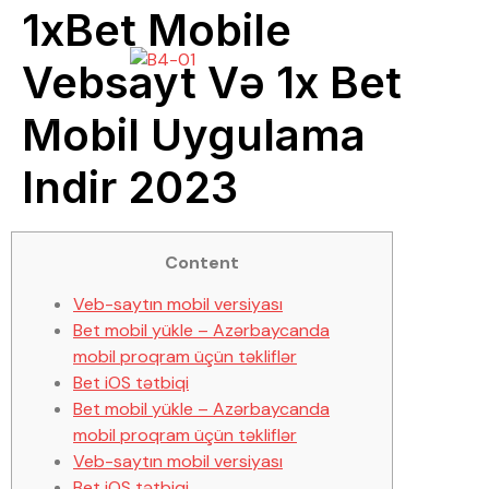
1xBet Mobile
Vebsayt Və 1x Bet
Mobil Uygulama
Indir 2023
Content
Veb-saytın mobil versiyası
Bet mobil yükle – Azərbaycanda
mobil proqram üçün təkliflər
Bet iOS tətbiqi
Bet mobil yükle – Azərbaycanda
mobil proqram üçün təkliflər
Veb-saytın mobil versiyası
Bet iOS tətbiqi