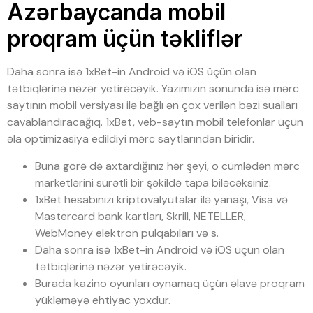
Azərbaycanda mobil
proqram üçün təkliflər
Daha sonra isə 1xBet-in Android və iOS üçün olan
tətbiqlərinə nəzər yetirəcəyik. Yazımızın sonunda isə mərc
saytının mobil versiyası ilə bağlı ən çox verilən bəzi sualları
cavablandıracağıq. 1xBet, veb-saytın mobil telefonlar üçün
əla optimizasiya edildiyi mərc saytlarından biridir.
Buna görə də axtardığınız hər şeyi, o cümlədən mərc
marketlərini sürətli bir şəkildə tapa biləcəksiniz.
1xBet hesabınızı kriptovalyutalar ilə yanaşı, Visa və
Mastercard bank kartları, Skrill, NETELLER,
WebMoney elektron pulqabıları və s.
Daha sonra isə 1xBet-in Android və iOS üçün olan
tətbiqlərinə nəzər yetirəcəyik.
Burada kazino oyunları oynamaq üçün əlavə proqram
yükləməyə ehtiyac yoxdur.