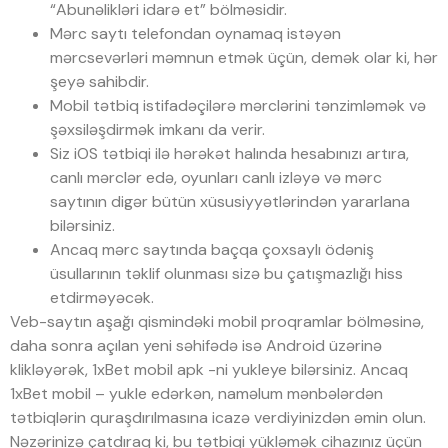
“Abunəlikləri idarə et” bölməsidir.
Mərc saytı telefondan oynamaq istəyən
mərcsevərləri məmnun etmək üçün, demək olar ki, hər
şeyə sahibdir.
Mobil tətbiq istifadəçilərə mərclərini tənzimləmək və
şəxsiləşdirmək imkanı da verir.
Siz iOS tətbiqi ilə hərəkət halında hesabınızı artıra,
canlı mərclər edə, oyunları canlı izləyə və mərc
saytının digər bütün xüsusiyyətlərindən yararlana
bilərsiniz.
Ancaq mərc saytında baçqa çoxsaylı ödəniş
üsullarının təklif olunması sizə bu çatışmazlığı hiss
etdirməyəcək.
Veb-saytın aşağı qismindəki mobil proqramlar bölməsinə,
daha sonra açılan yeni səhifədə isə Android üzərinə
klikləyərək, 1xBet mobil apk -ni yukleye bilərsiniz. Ancaq
1xBet mobil – yukle edərkən, naməlum mənbələrdən
tətbiqlərin quraşdırılmasına icazə verdiyinizdən əmin olun.
Nəzərinizə çatdıraq ki, bu tətbiqi yükləmək cihazınız üçün