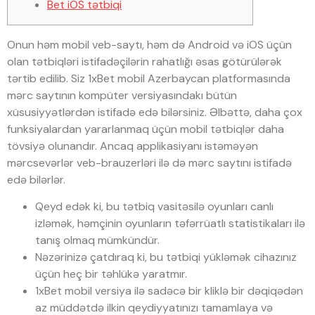
Bet iOS tətbiqi
Onun həm mobil veb-saytı, həm də Android və iOS üçün
olan tətbiqləri istifadəçilərin rahatlığı əsas götürülərək
tərtib edilib. Siz 1xBet mobil Azerbaycan platformasında
mərc saytının kompüter versiyasındakı bütün
xüsusiyyətlərdən istifadə edə bilərsiniz. Əlbəttə, daha çox
funksiyalardan yararlanmaq üçün mobil tətbiqlər daha
tövsiyə olunandır. Ancaq applikasiyanı istəməyən
mərcsevərlər veb-brauzerləri ilə də mərc saytını istifadə
edə bilərlər.
Qeyd edək ki, bu tətbiq vasitəsilə oyunları canlı
izləmək, həmçinin oyunların təfərrüatlı statistikaları ilə
tanış olmaq mümkündür.
Nəzərinizə çatdıraq ki, bu tətbiqi yükləmək cihazınız
üçün heç bir təhlükə yaratmır.
1xBet mobil versiya ilə sadəcə bir kliklə bir dəqiqədən
az müddətdə ilkin qeydiyyatınızı tamamlaya və