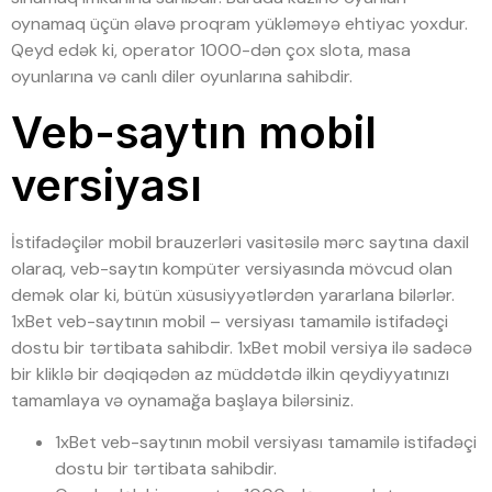
oynamaq üçün əlavə proqram yükləməyə ehtiyac yoxdur.
Qeyd edək ki, operator 1000-dən çox slota, masa
oyunlarına və canlı diler oyunlarına sahibdir.
Veb-saytın mobil
versiyası
İstifadəçilər mobil brauzerləri vasitəsilə mərc saytına daxil
olaraq, veb-saytın kompüter versiyasında mövcud olan
demək olar ki, bütün xüsusiyyətlərdən yararlana bilərlər.
1xBet veb-saytının mobil – versiyası tamamilə istifadəçi
dostu bir tərtibata sahibdir. 1xBet mobil versiya ilə sadəcə
bir kliklə bir dəqiqədən az müddətdə ilkin qeydiyyatınızı
tamamlaya və oynamağa başlaya bilərsiniz.
1xBet veb-saytının mobil versiyası tamamilə istifadəçi
dostu bir tərtibata sahibdir.