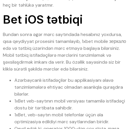
heç bir təhlükə yaratmır.
Bet iOS tətbiqi
Bundan sonra əgər mərc saytındada hesabınız yoxdursa,
qısa qeydiyyat prosesini tamamlayıb, 1xbet mobile зеркало
edə və tətbiq üzərindən mərc etməyə başlaya bilərsiniz.
Mobil tətbiq istifadəçilərə mərclərini tənzimləmək və
şəxsiləşdirmək imkanı da verir. Bu özəllik sayəsində siz bir
kliklə sürətli şəkildə mərclər edə bilərsiniz.
Azərbaycanlı istifadəçilər bu applikasiyanı əlavə
tənzimləmələrə ehtiyac olmadan asanlıqla quraşdıra
bilərlər.
1xBet veb-saytının mobil versiyası tamamilə istifadəçi
dostu bir tərtibata sahibdir.
1xBet, veb-saytın mobil telefonlar üçün əla
optimizasiya edildiyi mərc saytlarından biridir.
Qeyd edək ki, operator 1000-dən çox slota, masa