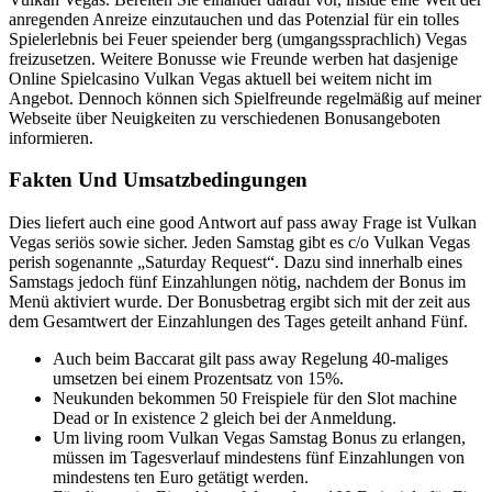
anregenden Anreize einzutauchen und das Potenzial für ein tolles
Spielerlebnis bei Feuer speiender berg (umgangssprachlich) Vegas
freizusetzen. Weitere Bonusse wie Freunde werben hat dasjenige
Online Spielcasino Vulkan Vegas aktuell bei weitem nicht im
Angebot. Dennoch können sich Spielfreunde regelmäßig auf meiner
Webseite über Neuigkeiten zu verschiedenen Bonusangeboten
informieren.
Fakten Und Umsatzbedingungen
Dies liefert auch eine good Antwort auf pass away Frage ist Vulkan
Vegas seriös sowie sicher. Jeden Samstag gibt es c/o Vulkan Vegas
perish sogenannte „Saturday Request“. Dazu sind innerhalb eines
Samstags jedoch fünf Einzahlungen nötig, nachdem der Bonus im
Menü aktiviert wurde. Der Bonusbetrag ergibt sich mit der zeit aus
dem Gesamtwert der Einzahlungen des Tages geteilt anhand Fünf.
Auch beim Baccarat gilt pass away Regelung 40-maliges
umsetzen bei einem Prozentsatz von 15%.
Neukunden bekommen 50 Freispiele für den Slot machine
Dead or In existence 2 gleich bei der Anmeldung.
Um living room Vulkan Vegas Samstag Bonus zu erlangen,
müssen im Tagesverlauf mindestens fünf Einzahlungen von
mindestens ten Euro getätigt werden.