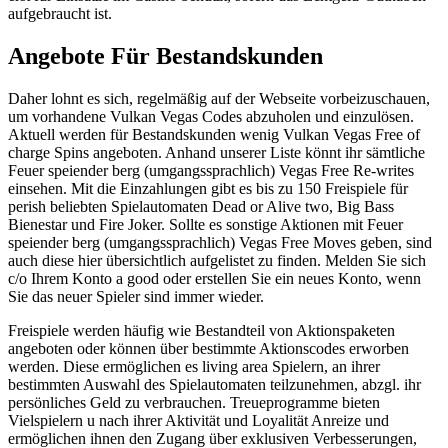
aufgebraucht ist.
Angebote Für Bestandskunden
Daher lohnt es sich, regelmäßig auf der Webseite vorbeizuschauen,
um vorhandene Vulkan Vegas Codes abzuholen und einzulösen.
Aktuell werden für Bestandskunden wenig Vulkan Vegas Free of
charge Spins angeboten. Anhand unserer Liste könnt ihr sämtliche
Feuer speiender berg (umgangssprachlich) Vegas Free Re-writes
einsehen. Mit die Einzahlungen gibt es bis zu 150 Freispiele für
perish beliebten Spielautomaten Dead or Alive two, Big Bass
Bienestar und Fire Joker. Sollte es sonstige Aktionen mit Feuer
speiender berg (umgangssprachlich) Vegas Free Moves geben, sind
auch diese hier übersichtlich aufgelistet zu finden. Melden Sie sich
c/o Ihrem Konto a good oder erstellen Sie ein neues Konto, wenn
Sie das neuer Spieler sind immer wieder.
Freispiele werden häufig wie Bestandteil von Aktionspaketen
angeboten oder können über bestimmte Aktionscodes erworben
werden. Diese ermöglichen es living area Spielern, an ihrer
bestimmten Auswahl des Spielautomaten teilzunehmen, abzgl. ihr
persönliches Geld zu verbrauchen. Treueprogramme bieten
Vielspielern u nach ihrer Aktivität und Loyalität Anreize und
ermöglichen ihnen den Zugang über exklusiven Verbesserungen,