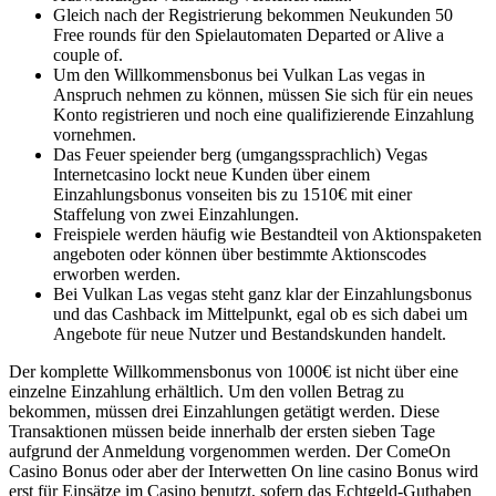
Gleich nach der Registrierung bekommen Neukunden 50
Free rounds für den Spielautomaten Departed or Alive a
couple of.
Um den Willkommensbonus bei Vulkan Las vegas in
Anspruch nehmen zu können, müssen Sie sich für ein neues
Konto registrieren und noch eine qualifizierende Einzahlung
vornehmen.
Das Feuer speiender berg (umgangssprachlich) Vegas
Internetcasino lockt neue Kunden über einem
Einzahlungsbonus vonseiten bis zu 1510€ mit einer
Staffelung von zwei Einzahlungen.
Freispiele werden häufig wie Bestandteil von Aktionspaketen
angeboten oder können über bestimmte Aktionscodes
erworben werden.
Bei Vulkan Las vegas steht ganz klar der Einzahlungsbonus
und das Cashback im Mittelpunkt, egal ob es sich dabei um
Angebote für neue Nutzer und Bestandskunden handelt.
Der komplette Willkommensbonus von 1000€ ist nicht über eine
einzelne Einzahlung erhältlich. Um den vollen Betrag zu
bekommen, müssen drei Einzahlungen getätigt werden. Diese
Transaktionen müssen beide innerhalb der ersten sieben Tage
aufgrund der Anmeldung vorgenommen werden. Der ComeOn
Casino Bonus oder aber der Interwetten On line casino Bonus wird
erst für Einsätze im Casino benutzt, sofern das Echtgeld-Guthaben