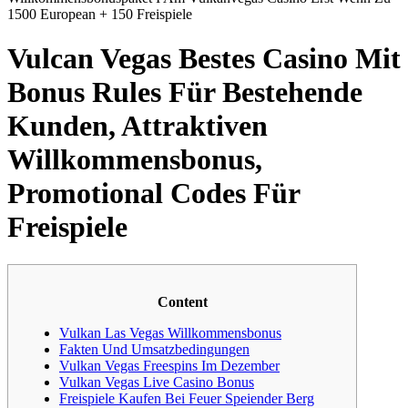
1500 European + 150 Freispiele
Vulcan Vegas Bestes Сasino Mit
Bonus Rules Für Bestehende
Kunden, Attraktiven
Willkommensbonus,
Promotional Codes Für
Freispiele
Content
Vulkan Las Vegas Willkommensbonus
Fakten Und Umsatzbedingungen
Vulkan Vegas Freespins Im Dezember
Vulkan Vegas Live Casino Bonus
Freispiele Kaufen Bei Feuer Speiender Berg