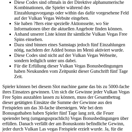
Diese Codes sind oftmals in der Direktive alphanumerische
Kombinationen, die Spieler während des
Einzahlungsvorgangs oder within das dafür vorgesehene Feld
auf der Vulkan Vegas Website eingeben.
Sie haben ?fters eine spezielle Aktionsseite, wo Sie
Informationen über die aktuellen Angebote finden können.
Anhand unserer Liste könnt ihr sämtliche Vulkan Vegas Free
Spins einsehen.
Dazu sind binnen eines Samstags jedoch fünf Einzahlungen
nötig, nachdem der Added bonus im Menü aktiviert wurde.
Diese Codes sind nicht auf der Vulkan Vegas Webseite,
sondern lediglich unter uns dabei.
Für die Erfüllung dieser Vulkan Vegas Bonusbedingungen
haben Neukunden vom Zeitpunkt dieser Gutschrift fünf Tage
Zeit.
Spieler können bei diesem Slot machine game das bis zu 5000-fache
ihres Einsatzes gewinnen. Um sich die Gewinne jeder Vulkan Vegas
Free Spins auszahlen lassen zu können, muss der Gesamtbetrag
dieser getätigten Einsätze die Summe der Gewinne aus den
Freispielen um das 30-fache übersteigen. Wie bei dem
Bonusguthaben haben Spieler fünf Tage lang zeit, die Feuer
speiender berg (umgangssprachlich) Vegas Bonusbedingungen über
erfüllen. Danach verfällt der am Bonuskonto befindliche Gewinn,
jeder durch Vulkan Las vegas Freispiele erzielt wurde. Ja, für die