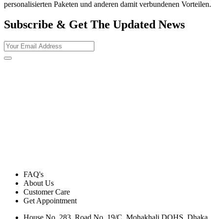
personalisierten Paketen und anderen damit verbundenen Vorteilen.
Subscribe & Get The Updated
News
FAQ's
About Us
Customer Care
Get Appointment
House No. 283, Road No. 19/C, Mohakhali DOHS, Dhaka,