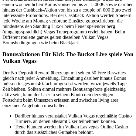
einem wöchentlichen Bonus vonseiten bis zu 1. 000€ sowie darüber
hinaus der Cashback-Aktion von bis zu a couple of. 000 Euro zwei
interessante Promotions. Bei der Cashback-Aktion werden Spielern
jede Woche am Montag verlorene Einsätze gutgeschrieben, die
mindestens den Standing Luxor beim Feuer speiender berg
(umgangssprachlich) Vegas Treueprogramm erzielt haben. Beim
Different roulette games gelten dieselben Vulkan Vegas
Bonusbedingungen wie beim Blackjack.
Bonusaktionen Für Kick The Bucket Live-spiele Von
Vulkan Vegas
Der No Deposit Reward überzeugt mit seinen 50 Free Re-writes
gleich nach jeder Anmeldung. Einzahlung darüber hinaus Bonus
müssen insgesamt 40-fach umgesetzt werden, wozu jeweils Tage
Zeit bleiben. Sollten einmal mehrere Bonusangebote gleichzeitig
aktiv sein, kann der User in seinem Konto den derzeitigen
Fortschritt beim Umsetzen erfassen und zwischen living area
einzelnen Angeboten umschalten.
Darüber hinaus veranstaltet Vulkan Vegas regelmäßig Casino
Turniere, an denen allesamt User teilnehmen können.
Treue Kunden werden im Vulkan Las vegas Online Casino
durch das zusätzliches Guthaben belohnt.