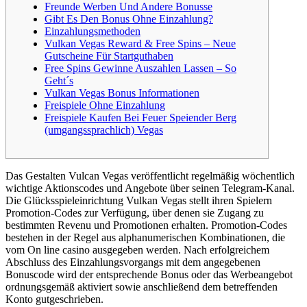
Freunde Werben Und Andere Bonusse
Gibt Es Den Bonus Ohne Einzahlung?
Einzahlungsmethoden
Vulkan Vegas Reward & Free Spins – Neue
Gutscheine Für Startguthaben
Free Spins Gewinne Auszahlen Lassen – So
Geht´s
Vulkan Vegas Bonus Informationen
Freispiele Ohne Einzahlung
Freispiele Kaufen Bei Feuer Speiender Berg
(umgangssprachlich) Vegas
Das Gestalten Vulcan Vegas veröffentlicht regelmäßig wöchentlich
wichtige Aktionscodes und Angebote über seinen Telegram-Kanal.
Die Glücksspieleinrichtung Vulkan Vegas stellt ihren Spielern
Promotion-Codes zur Verfügung, über denen sie Zugang zu
bestimmten Revenu und Promotionen erhalten. Promotion-Codes
bestehen in der Regel aus alphanumerischen Kombinationen, die
vom On line casino ausgegeben werden. Nach erfolgreichem
Abschluss des Einzahlungsvorgangs mit dem angegebenen
Bonuscode wird der entsprechende Bonus oder das Werbeangebot
ordnungsgemäß aktiviert sowie anschließend dem betreffenden
Konto gutgeschrieben.