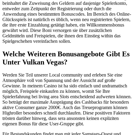
beinhaltet die Zuweisung des Geldern auf dasjenige Spielerkonto,
entweder zum Zeitpunkt der Registrierung oder durch die
Anwendung eines bestimmten Bonuscodes. Im Bereich des Online-
Glücksspiels ist natürlich es üblich, wenn neu registrierten Spielern,
die ihre erste Einzahlung getätigt haben, ein Willkommensbonus
gewährt wird. Diese Boni versorgen sie über zusätzlichen
Geldmitteln und Freispielen, die ihnen den Einstieg within das
Spielgeschehen vereinfachen sollen.
Welche Weiteren Bonusangebote Gibt Es
Unter Vulkan Vegas?
Werden Sie Teil unserer Local community und erleben Sie eine
Atmosphäre voll von Spannung und der Aussicht auf große
Gewinne. In meinem Casino ist ha sido einfach und undramatisch
möglich, Freispiele einkaufen zu können, womit Sie Ihre
Spielerfahrung bei living area Slots entscheidend aufwerten können.
So beträgt der maximale Ausprägung des Cashbacks für besonders
aktive Consumer ganze 2000€. Auch das Treueprogramm können
Highroller besonders schnell durchlaufen. Diese positiven Faktoren
trösten darüber hinweg, dass sera ansonsten keinen expliziten
eigenen Bonus für diese User-Gruppe gibt.
Für Bestandskunden findet man mit jeder Samstags-Quest und