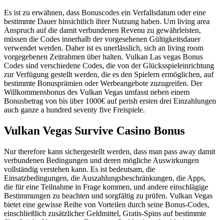
Es ist zu erwähnen, dass Bonuscodes ein Verfallsdatum oder eine
bestimmte Dauer hinsichtlich ihrer Nutzung haben. Um living area
Anspruch auf die damit verbundenen Revenu zu gewährleisten,
müssen die Codes innerhalb der vorgesehenen Gültigkeitsdauer
verwendet werden. Daher ist es unerlässlich, sich an living room
vorgegebenen Zeitrahmen über halten. Vulkan Las vegas Bonus
Codes sind verschiedene Codes, die von der Glücksspieleinrichtung
zur Verfügung gestellt werden, die es den Spielern ermöglichen, auf
bestimmte Bonusprämien oder Werbeangebote zuzugreifen. Der
Willkommensbonus des Vulkan Vegas umfasst neben einem
Bonusbetrag von bis über 1000€ auf perish ersten drei Einzahlungen
auch ganze a hundred seventy five Freispiele.
Vulkan Vegas Survive Casino Bonus
Nur therefore kann sichergestellt werden, dass man pass away damit
verbundenen Bedingungen und deren mögliche Auswirkungen
vollständig verstehen kann. Es ist bedeutsam, die
Einsatzbedingungen, die Auszahlungsbeschränkungen, die Apps,
die für eine Teilnahme in Frage kommen, und andere einschlägige
Bestimmungen zu beachten und sorgfältig zu prüfen. Vulkan Vegas
bietet eine gewisse Reihe von Vorteilen durch seine Bonus-Codes,
einschließlich zusätzlicher Geldmittel, Gratis-Spins auf bestimmte