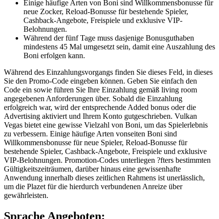
Einige häufige Arten von Boni sind Willkommensbonusse für
neue Zocker, Reload-Bonusse für bestehende Spieler,
Cashback-Angebote, Freispiele und exklusive VIP-
Belohnungen.
Während der fünf Tage muss dasjenige Bonusguthaben
mindestens 45 Mal umgesetzt sein, damit eine Auszahlung des
Boni erfolgen kann.
Während des Einzahlungsvorgangs finden Sie dieses Feld, in dieses
Sie den Promo-Code eingeben können. Geben Sie einfach den
Code ein sowie führen Sie Ihre Einzahlung gemäß living room
angegebenen Anforderungen über. Sobald die Einzahlung
erfolgreich war, wird der entsprechende Added bonus oder die
Advertising aktiviert und Ihrem Konto gutgeschrieben. Vulkan
Vegas bietet eine gewisse Vielzahl von Boni, um das Spielerlebnis
zu verbessern. Einige häufige Arten vonseiten Boni sind
Willkommensbonusse für neue Spieler, Reload-Bonusse für
bestehende Spieler, Cashback-Angebote, Freispiele und exklusive
VIP-Belohnungen. Promotion-Codes unterliegen ?fters bestimmten
Gültigkeitszeiträumen, darüber hinaus eine gewissenhafte
Anwendung innerhalb dieses zeitlichen Rahmens ist unerlässlich,
um die Plazet für die hierdurch verbundenen Anreize über
gewährleisten.
Sprache Angeboten: