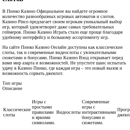
В Пинко Казино Официальное вы найдете огромное
количество разнообразных игровых автоматов и слотов.
Казино Pinco предлагает своим игрокам уникальный выбор
игр, который удовлетворит даже самых требовательных
геймеров. Пинко Казино Играть стало еще проще благодаря
удобному интерфейсу и большому ассортименту игр.
На сайте Пинко Казино Онлайн доступны как классические
слоты, так и современные видеослоты с увлекательными
сюжетами и бонусами. Пинко Казино Вход открывает перед
вами мир азарта и возможностей. Не упустите шанс испытать
удачу в Казино Пинко, где каждая игра – это новый вызов и
возможность сорвать джекпот.
Тип игры
Описание
Игры с
Современные
простыми
игры с
Классические
Прогр
правилами
Видеослоты
интерактивными
слоты
джекп
и яркими
бонусами и
символами.
сюжетами.