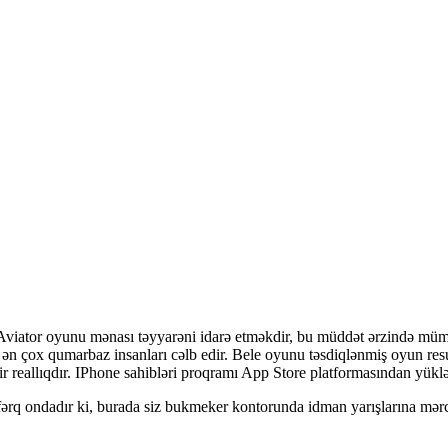
iator oyunu mənası təyyarəni idarə etməkdir, bu müddət ərzində mümkün
 çox qumarbaz insanları cəlb edir. Bele oyunu təsdiqlənmiş oyun resurs
reallıqdır. IPhone sahibləri proqramı App Store platformasından yükləy
fərq ondadır ki, burada siz bukmeker kontorunda idman yarışlarına mərc 