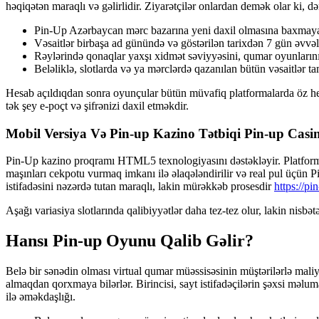
həqiqətən maraqlı və gəlirlidir. Ziyarətçilər onlardan demək olar ki, d
Pin-Up Azərbaycan mərc bazarına yeni daxil olmasına baxmayara
Vəsaitlər birbaşa ad günündə və göstərilən tarixdən 7 gün əvvə
Rəylərində qonaqlar yaxşı xidmət səviyyəsini, qumar oyunlarının
Beləliklə, slotlarda və ya mərclərdə qazanılan bütün vəsaitlər t
Hesab açıldıqdan sonra oyunçular bütün müvafiq platformalarda öz hes
tək şey e-poçt və şifrənizi daxil etməkdir.
Mobil Versiya Və Pin-up Kazino Tətbiqi Pin-up Casin
Pin-Up kazino proqramı HTML5 texnologiyasını dəstəkləyir. Platforma mü
maşınları cekpotu vurmaq imkanı ilə əlaqələndirilir və real pul üçün Pi
istifadəsini nəzərdə tutan maraqlı, lakin mürəkkəb prosesdir
https://p
Aşağı variasiya slotlarında qalibiyyətlər daha tez-tez olur, lakin nisbətə
Hansı Pin-up Oyunu Qalib Gəlir?
Belə bir sənədin olması virtual qumar müəssisəsinin müştərilərlə maliy
almaqdan qorxmaya bilərlər. Birincisi, sayt istifadəçilərin şəxsi məlum
ilə əməkdaşlığı.