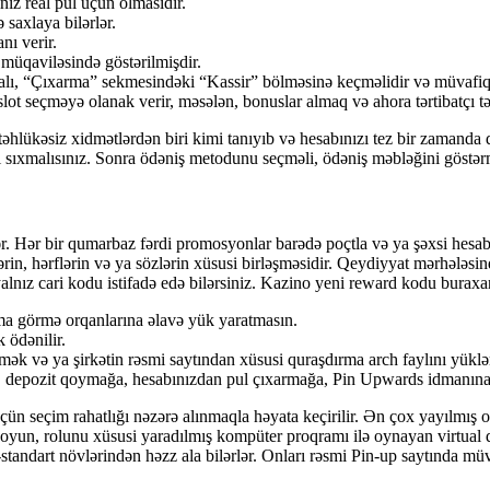
nız real pul üçün olmasıdır.
saxlaya bilərlər.
nı verir.
 müqaviləsində göstərilmişdir.
malı, “Çıxarma” sekmesindəki “Kassir” bölməsinə keçməlidir və müvafiq 
lot seçməyə olanak verir, məsələn, bonuslar almaq və ahora tərtibatçı t
təhlükəsiz xidmətlərdən biri kimi tanıyıb və hesabınızı tez bir zamand
 sıxmalısınız. Sonra ödəniş metodunu seçməli, ödəniş məbləğini göstərm
ər. Hər bir qumarbaz fərdi promosyonlar barədə poçtla və ya şəxsi hesab
mlərin, hərflərin və ya sözlərin xüsusi birləşməsidir. Qeydiyyat mərhəl
lnız cari kodu istifadə edə bilərsiniz. Kazino yeni reward kodu burax
uma görmə orqanlarına əlavə yük yaratmasın.
ödənilir.
ək və ya şirkətin rəsmi saytından xüsusi quraşdırma arch faylını yükl
, depozit qoymağa, hesabınızdan pul çıxarmağa, Pin Upwards idmanına 
 seçim rahatlığı nəzərə alınmaqla həyata keçirilir. Ən çox yayılmış oy
ir oyun, rolunu xüsusi yaradılmış kompüter proqramı ilə oynayan virtual
standart növlərindən həzz ala bilərlər. Onları rəsmi Pin-up saytında mü