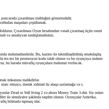
pəncərədə çıxarılması məbləğini göstərməlidir.
ərəfindən maşınları çeşidləmək.
a doldurur. Çıxarılması Oyun hesabından vəsait çıxarmaq üçün rəsmi
əli və əməliyyatı təsdiqləməlisiniz.
ında məlumatlandırılır. Bu, kazino ilə təkmilləşdirilmiş əməkdaşlıq
əsində tez-tez bir promosyon kodu tələb olunur və bu oyunçuya məlum
arsa, bu barədə müvafiq oyunçulara məlumat veriləcək.
əmək imkanına malikdirlər.
mərc etməyə, dəstək xidməti ilə əlaqə saxlamağa və s.
unlar Dead or Still living 2 və ahora Money Train 3-dür. Siz onları
 diler ilə simulyator şəklində təqdim olunur. Oyunçular Amerika,
vafiq bölmədə tapmaq olar.