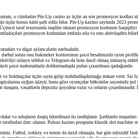
atı, o cümlədən Pin-Up casino az üçün ən son promosyon kodları alacaq
ə üçün bonus kimi şərh edilə bilər. Pin-Up kazino saytında 2023 promo 
Üçüncü tərəf resursunda təqdim olunan promosyon kodunun həqiqiliyi il
 istifadəçiləri promosyon kodundan istifadə edə və onu aktivləşdirə bilər
atları və digər əyləncələrin istehsalıdır.
 dərhal sonra onu bukmeker kontorunun şəxsi hesabınızda oyun profilini
ffektivliyi onlayn söhbət və Telegram-da bota daxil olmaq nümayiş etdiri
anketi şəxsi məlumatlarla doldurmadıqda pulun çıxarılması qadağandır.
r və fırıldaqçılar üçün sayta girişi məhdudlaşdırmağa imkan verir. Siz 
giyalarına uyğun işləyir, buna görə oyunçular bitkoinlər sayəsində pul y
ir məqam, vəsaitlərin depozitə qoyulma vaxtı və onların çıxarılmasıdır. P
dalar və uduşların dəqiq ödənilməsi ilə təsdiqlənir. Şərhlərdə maşınla
ılar tərəfindən dərc olunur. Pulsuz kazino proqramı klassik slot machine 
siniz. Futbol, xokkey və tennis də daxil olmaqla, hər gün müxtəlif fənlər