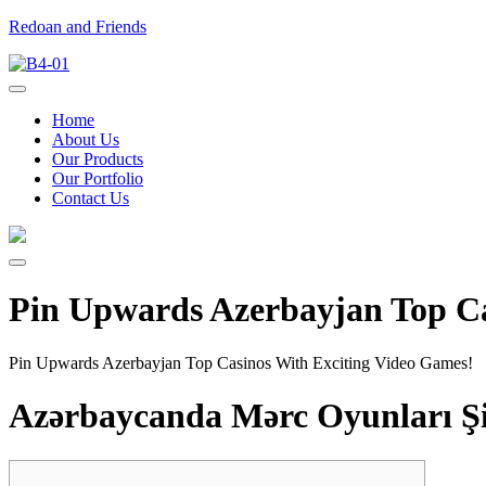
Redoan and Friends
Home
About Us
Our Products
Our Portfolio
Contact Us
Pin Upwards Azerbayjan Top Ca
Pin Upwards Azerbayjan Top Casinos With Exciting Video Games!
Azərbaycanda Mərc Oyunları Şi