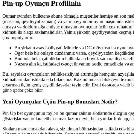
Pin-up Oyunçu Profilinin
Qumar evindən bülletenə abunə olmaqla müştərilər həmişə ən son məlum
(məsələn, qeydiyyat zamanı) və ya müəyyən bir oyun maşınında istifad
etməyə və doldurmağa ehtiyac olmayan oyunçular üçün çox rahatdır. 
xidməti ilə əlaqə saxlamalıdırlar. Yalnız şirkətin qeydiyyatdan keçmiş
çox populyardır.
Bu şirkətin əsas fəaliyyəti Miracle və DC mövzusu ilə oyun avtom
Əgər belə bir onlayn cüzdanınız varsa, qeydiyyatdan keçdikdən
Bununla belə, çətinliklərin həllində ən böyük səmərəliliyi və e
Nəzərə alın ki, istifadəçi e-poçt ünvanını təsdiq etmədikdə və 
Bu, saytdakı oyunçuların təhlükəsizliyini artırmağa həmçinin azyaşlıla
xidmətlərindən istifadə edə bilərsiniz. Kazino müasir blokçeyn texnolo
çıxarmaq üçün geniş çeşidli dəyərlər təyin edir. Eyni dərəcədə vacib b
günə qədər çəkə bilər.
Yeni Oyunçular Üçün Pin-up Bonusları Nədir?
Pin Up bet oyunçunun rəyləri bu qumar zalının slotlarında düzgün qay
göstərişlər var, onlara etibar etmək lazım deyil, belə şərhlər fırıldaqç
Slotlara mərc etməkdən əlavə, siz idman bölməsindən istifadə edə bilər