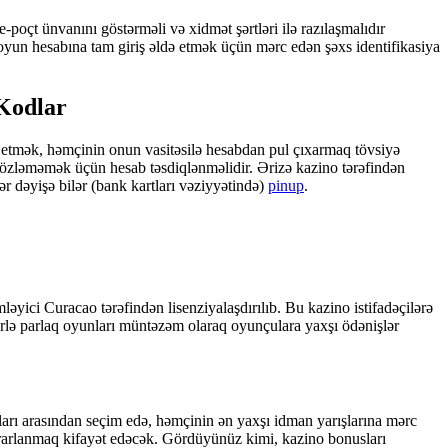
-poçt ünvanını göstərməli və xidmət şərtləri ilə razılaşmalıdır
yun hesabına tam giriş əldə etmək üçün mərc edən şəxs identifikasiya
 Kodlar
də etmək, həmçinin onun vasitəsilə hesabdan pul çıxarmaq tövsiyə
gözləməmək üçün hesab təsdiqlənməlidir. Ərizə kazino tərəfindən
ər dəyişə bilər (bank kartları vəziyyətində)
pinup
.
əyici Curacao tərəfindən lisenziyalaşdırılıb. Bu kazino istifadəçilərə
nlərlə parlaq oyunları müntəzəm olaraq oyunçulara yaxşı ödənişlər
arı arasından seçim edə, həmçinin ən yaxşı idman yarışlarına mərc
yararlanmaq kifayət edəcək. Gördüyünüz kimi, kazino bonusları