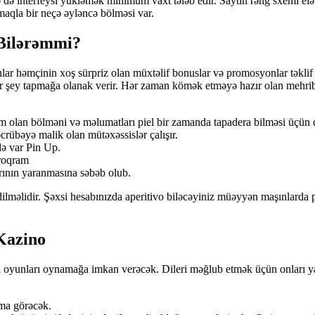
rə də interfeysi yükləmək minimum vaxt tələb edir. Saytın rəng sxemi el
lmaqla bir neçə əyləncə bölməsi var.
 Bilərəmmi?
lar həmçinin xoş sürpriz olan müxtəlif bonuslar və promosyonlar təkl
bir şey tapmağa olanak verir. Hər zaman kömək etməyə hazır olan mehr
olan bölməni və məlumatları piel bir zamanda tapadera bilməsi üçün di
rübəyə malik olan mütəxəssislər çalışır.
də var Pin Up.
proqram
ının yaranmasına səbəb olub.
edilməlidir. Şəxsi hesabınızda aperitivo biləcəyiniz müəyyən maşınlarda 
Kazino
imli oyunları oynamağa imkan verəcək. Dileri məğlub etmək üçün onları yaln
ma görəcək.