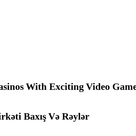
sinos With Exciting Video Gam
rkəti Baxış Və Rəylər