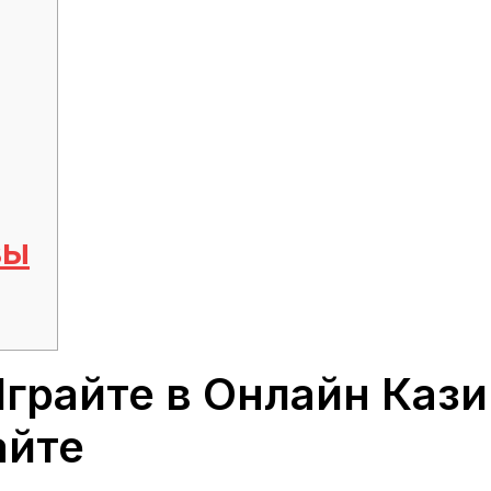
вы
Играйте в Онлайн Кази
айте