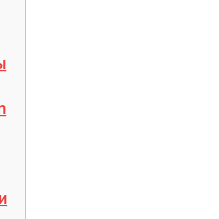
ы
n
и