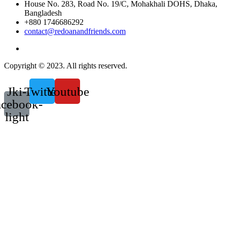
House No. 283, Road No. 19/C, Mohakhali DOHS, Dhaka,
Bangladesh
+880 1746686292
contact@redoanandfriends.com
Copyright © 2023. All rights reserved.
Jki-
Twitter
Youtube
acebook-
light