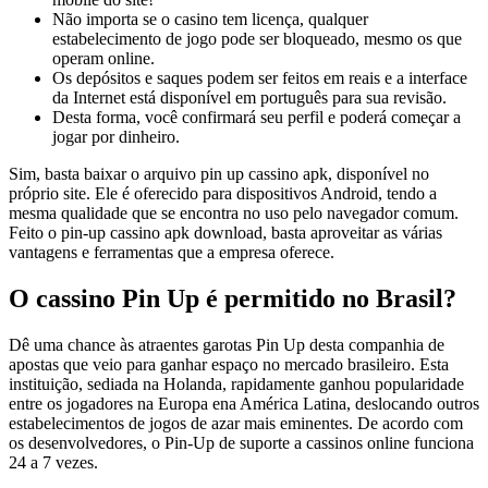
Não importa se o casino tem licença, qualquer
estabelecimento de jogo pode ser bloqueado, mesmo os que
operam online.
Os depósitos e saques podem ser feitos em reais e a interface
da Internet está disponível em português para sua revisão.
Desta forma, você confirmará seu perfil e poderá começar a
jogar por dinheiro.
Sim, basta baixar o arquivo pin up cassino apk, disponível no
próprio site. Ele é oferecido para dispositivos Android, tendo a
mesma qualidade que se encontra no uso pelo navegador comum.
Feito o pin-up cassino apk download, basta aproveitar as várias
vantagens e ferramentas que a empresa oferece.
O cassino Pin Up é permitido no Brasil?
Dê uma chance às atraentes garotas Pin Up desta companhia de
apostas que veio para ganhar espaço no mercado brasileiro. Esta
instituição, sediada na Holanda, rapidamente ganhou popularidade
entre os jogadores na Europa ena América Latina, deslocando outros
estabelecimentos de jogos de azar mais eminentes. De acordo com
os desenvolvedores, o Pin-Up de suporte a cassinos online funciona
24 a 7 vezes.