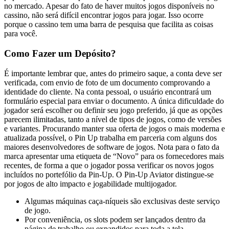
no mercado. Apesar do fato de haver muitos jogos disponíveis no
cassino, não será difícil encontrar jogos para jogar. Isso ocorre
porque o cassino tem uma barra de pesquisa que facilita as coisas
para você.
Como Fazer um Depósito?
É importante lembrar que, antes do primeiro saque, a conta deve ser
verificada, com envio de foto de um documento comprovando a
identidade do cliente. Na conta pessoal, o usuário encontrará um
formulário especial para enviar o documento. A única dificuldade do
jogador será escolher ou definir seu jogo preferido, já que as opções
parecem ilimitadas, tanto a nível de tipos de jogos, como de versões
e variantes. Procurando manter sua oferta de jogos o mais moderna e
atualizada possível, o Pin Up trabalha em parceria com alguns dos
maiores desenvolvedores de software de jogos. Nota para o fato da
marca apresentar uma etiqueta de “Novo” para os fornecedores mais
recentes, de forma a que o jogador possa verificar os novos jogos
incluídos no portefólio da Pin-Up. O Pin-Up Aviator distingue-se
por jogos de alto impacto e jogabilidade multijogador.
Algumas máquinas caça-níqueis são exclusivas deste serviço
de jogo.
Por conveniência, os slots podem ser lançados dentro da
página de trabalho ou expandidos para toda a tela.