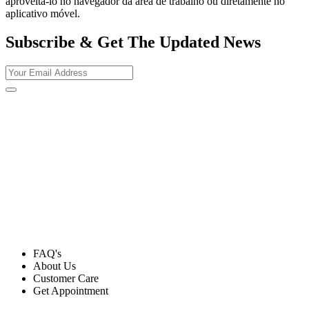
aproveitá-lo no navegador da área de trabalho ou diretamente no
aplicativo móvel.
Subscribe & Get The Updated
News
FAQ's
About Us
Customer Care
Get Appointment