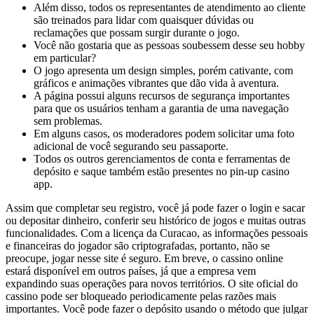
Além disso, todos os representantes de atendimento ao cliente
são treinados para lidar com quaisquer dúvidas ou
reclamações que possam surgir durante o jogo.
Você não gostaria que as pessoas soubessem desse seu hobby
em particular?
O jogo apresenta um design simples, porém cativante, com
gráficos e animações vibrantes que dão vida à aventura.
A página possui alguns recursos de segurança importantes
para que os usuários tenham a garantia de uma navegação
sem problemas.
Em alguns casos, os moderadores podem solicitar uma foto
adicional de você segurando seu passaporte.
Todos os outros gerenciamentos de conta e ferramentas de
depósito e saque também estão presentes no pin-up casino
app.
Assim que completar seu registro, você já pode fazer o login e sacar
ou depositar dinheiro, conferir seu histórico de jogos e muitas outras
funcionalidades. Com a licença da Curacao, as informações pessoais
e financeiras do jogador são criptografadas, portanto, não se
preocupe, jogar nesse site é seguro. Em breve, o cassino online
estará disponível em outros países, já que a empresa vem
expandindo suas operações para novos territórios. O site oficial do
cassino pode ser bloqueado periodicamente pelas razões mais
importantes. Você pode fazer o depósito usando o método que julgar