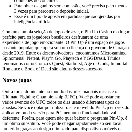
condições do concurso.
Para obter os ganhos sem comissão, você precisa pelo menos
3 vezes para percorrer o depósito inicial.
Esse é um tipo de aposta em partidas que são geradas por
inteligência artificial.
Com uma ampla seleção de jogos de azar, o Pin Up Casino é o lugar
perfeito para os jogadores brasileiros desfrutarem de uma
experiência de jogo emocionante. O Pin Up é um espaço de jogos
bastante popular, que opera sob uma licença do governo de Curaçao
desde 2019. Entre os desenvolvedores, encontramos Microgaming,
Spinomenal, Netent, Play’n Go, Playtech e YGGDrasil. Títulos
renomados como Gonzo’s Quest, Starburst, Age of Gods, Immortal
Romance e Book of Dead são alguns desses sucessos.
Novos jogos
Outra força dominante no mundo das artes marciais mistas é o
Ultimate Fighting Championship (UFC). Você pode apostar em
vários eventos do UFC todos os dias usando diferentes tipos de
apostas. Se você optar por utilizar o site móvel do Pin-Up em vez do
aplicativo ou da versão para PC, nenhuma funcionalidade vai
deferente. Porém, para quem não quer baixar o programa Pin-Up, é
um ótimo substituto. Você pode chegar rapidamente ao seu local
preferido graças ao design otimizado para dispositivos móveis da