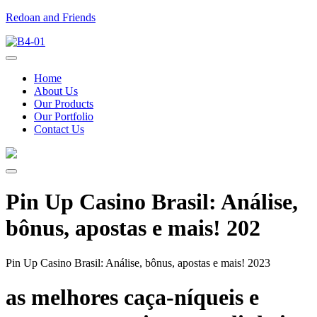
Redoan and Friends
Home
About Us
Our Products
Our Portfolio
Contact Us
Pin Up Casino Brasil: Análise,
bônus, apostas e mais! 202
Pin Up Casino Brasil: Análise, bônus, apostas e mais! 2023
as melhores caça-níqueis e