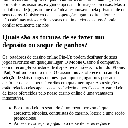
por parte dos usuários, exigindo apenas informações precisas. Mas a
plataforma de jogos online é a única responsável pela privacidade de
seus dados. O histórico de suas operações, ganhos, transferências
não cairá nas mãos de de pessoas mal intencionadas, você pode
confiar totalmente em nós.
Quais são as formas de se fazer um
depósito ou saque de ganhos?
Os jogadores de cassino online Pin-Up podem desfrutar de seus
jogos favoritos em qualquer lugar. O Mobile Casino é compatível
com uma ampla variedade de dispositivos móveis, incluindo iPhone,
iPad, Android e muito mais. O cassino móvel oferece uma ampla
seleção de slots e jogos de mesa para que os jogadores possam
desfrutar de seus jogos favoritos em qualquer lugar. As restrições
estão relacionadas apenas aos estabelecimentos físicos. A variedade
de jogos oferecidos pelo nosso casino online é uma vantagem
indiscutível.
Por outro lado, o segundo é um menu horizontal que
apresenta pincoins, conquistas do cassino, loteria e uma seção
promocional.
Antes de começar a jogar, não deixe de ler as regras e