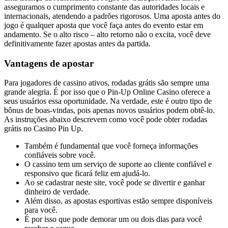
asseguramos o cumprimento constante das autoridades locais e
internacionais, atendendo a padrões rigorosos. Uma aposta antes do
jogo é qualquer aposta que você faça antes do evento estar em
andamento. Se o alto risco – alto retorno não o excita, você deve
definitivamente fazer apostas antes da partida.
Vantagens de apostar
Para jogadores de cassino ativos, rodadas grátis são sempre uma
grande alegria. É por isso que o Pin-Up Online Casino oferece a
seus usuários essa oportunidade. Na verdade, este é outro tipo de
bônus de boas-vindas, pois apenas novos usuários podem obtê-lo.
As instruções abaixo descrevem como você pode obter rodadas
grátis no Casino Pin Up.
Também é fundamental que você forneça informações
confiáveis ​​sobre você.
O cassino tem um serviço de suporte ao cliente confiável e
responsivo que ficará feliz em ajudá-lo.
Ao se cadastrar neste site, você pode se divertir e ganhar
dinheiro de verdade.
Além disso, as apostas esportivas estão sempre disponíveis
para você.
É por isso que pode demorar um ou dois dias para você