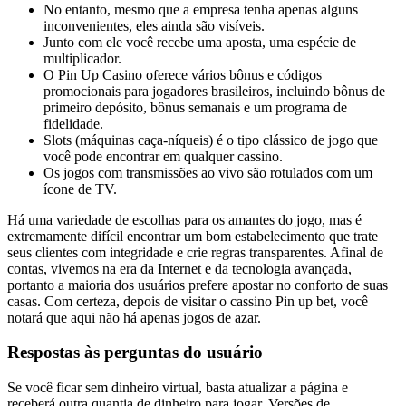
No entanto, mesmo que a empresa tenha apenas alguns
inconvenientes, eles ainda são visíveis.
Junto com ele você recebe uma aposta, uma espécie de
multiplicador.
O Pin Up Casino oferece vários bônus e códigos
promocionais para jogadores brasileiros, incluindo bônus de
primeiro depósito, bônus semanais e um programa de
fidelidade.
Slots (máquinas caça-níqueis) é o tipo clássico de jogo que
você pode encontrar em qualquer cassino.
Os jogos com transmissões ao vivo são rotulados com um
ícone de TV.
Há uma variedade de escolhas para os amantes do jogo, mas é
extremamente difícil encontrar um bom estabelecimento que trate
seus clientes com integridade e crie regras transparentes. Afinal de
contas, vivemos na era da Internet e da tecnologia avançada,
portanto a maioria dos usuários prefere apostar no conforto de suas
casas. Com certeza, depois de visitar o cassino Pin up bet, você
notará que aqui não há apenas jogos de azar.
Respostas às perguntas do usuário
Se você ficar sem dinheiro virtual, basta atualizar a página e
receberá outra quantia de dinheiro para jogar. Versões de