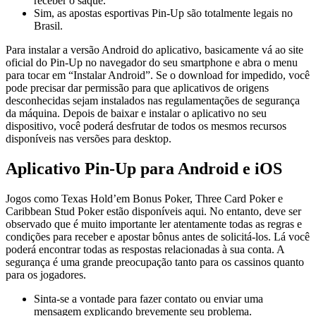
receber o saque.
Sim, as apostas esportivas Pin-Up são totalmente legais no
Brasil.
Para instalar a versão Android do aplicativo, basicamente vá ao site
oficial do Pin-Up no navegador do seu smartphone e abra o menu
para tocar em “Instalar Android”. Se o download for impedido, você
pode precisar dar permissão para que aplicativos de origens
desconhecidas sejam instalados nas regulamentações de segurança
da máquina. Depois de baixar e instalar o aplicativo no seu
dispositivo, você poderá desfrutar de todos os mesmos recursos
disponíveis nas versões para desktop.
Aplicativo Pin-Up para Android e iOS
Jogos como Texas Hold’em Bonus Poker, Three Card Poker e
Caribbean Stud Poker estão disponíveis aqui. No entanto, deve ser
observado que é muito importante ler atentamente todas as regras e
condições para receber e apostar bônus antes de solicitá-los. Lá você
poderá encontrar todas as respostas relacionadas à sua conta. A
segurança é uma grande preocupação tanto para os cassinos quanto
para os jogadores.
Sinta-se a vontade para fazer contato ou enviar uma
mensagem explicando brevemente seu problema.