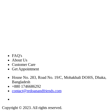
FAQ's
About Us
Customer Care
Get Appointment
House No. 283, Road No. 19/C, Mohakhali DOHS, Dhaka,
Bangladesh
+880 1746686292
contact@redoanandfriends.com
Copyright © 2023. All rights reserved.