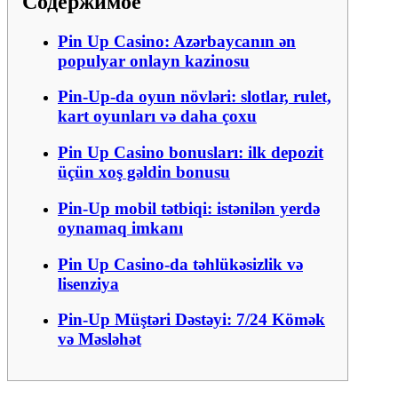
Содержимое
Pin Up Casino: Azərbaycanın ən
populyar onlayn kazinosu
Pin-Up-da oyun növləri: slotlar, rulet,
kart oyunları və daha çoxu
Pin Up Casino bonusları: ilk depozit
üçün xoş gəldin bonusu
Pin-Up mobil tətbiqi: istənilən yerdə
oynamaq imkanı
Pin Up Casino-da təhlükəsizlik və
lisenziya
Pin-Up Müştəri Dəstəyi: 7/24 Kömək
və Məsləhət