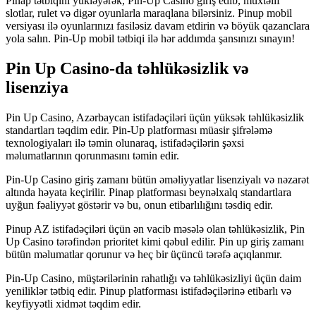
Pinap tətbiqini yükləyərək, Pin-Up Casino giriş edib, müxtəlif
slotlar, rulet və digər oyunlarla maraqlana bilərsiniz. Pinup mobil
versiyası ilə oyunlarınızı fasiləsiz davam etdirin və böyük qazanclara
yola salın. Pin-Up mobil tətbiqi ilə hər addımda şansınızı sınayın!
Pin Up Casino-da təhlükəsizlik və
lisenziya
Pin Up Casino, Azərbaycan istifadəçiləri üçün yüksək təhlükəsizlik
standartları təqdim edir. Pin-Up platforması müasir şifrələmə
texnologiyaları ilə təmin olunaraq, istifadəçilərin şəxsi
məlumatlarının qorunmasını təmin edir.
Pin-Up Casino giriş zamanı bütün əməliyyatlar lisenziyalı və nəzarət
altında həyata keçirilir. Pinap platforması beynəlxalq standartlara
uyğun fəaliyyət göstərir və bu, onun etibarlılığını təsdiq edir.
Pinup AZ istifadəçiləri üçün ən vacib məsələ olan təhlükəsizlik, Pin
Up Casino tərəfindən prioritet kimi qəbul edilir. Pin up giriş zamanı
bütün məlumatlar qorunur və heç bir üçüncü tərəfə açıqlanmır.
Pin-Up Casino, müştərilərinin rahatlığı və təhlükəsizliyi üçün daim
yeniliklər tətbiq edir. Pinup platforması istifadəçilərinə etibarlı və
keyfiyyətli xidmət təqdim edir.