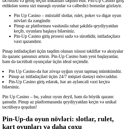
təcrübəsi və geniş seçim imkanları təqdim edir. Pin-Up Casino giriş
etdikdən sonra sizi maraqlı oyunlar və cəlbedici bonuslar gözləyir.
Pin Up Casino – müxtəlif slotlar, rulet, poker və digər oyun
növləri ilə zəngindir.
Pinup az platforması vasitəsilə rahat şəkildə qeydiyyatdan
keçib, oyunlara başlaya bilərsiniz.
Pin-Up Casino giriş prosesi sadə və sürətlidir, istifadəçilərə
vaxt qazandırır.
Pinap istifadəçiləri üçün təqdim olunan xüsusi təkliflər və aksiyalar
ilə qazanc şansınızı artırın. Pin-Up Casino həm yeni başlayanlar,
həm də təcrübəli oyunçular üçün ideal seçimdir.
Pin Up Casino-da hər zövqə uyğun oyun tapmaq mümkündür.
Pinup az istifadəçiləri üçün 24/7 müştəri dəstəyi mövcuddur.
Pin-Up Casino giriş edərək, hər an əyləncəli vaxt keçirə
bilərsiniz.
Pin Up Casino – bu, yalnız oyun deyil, həm də böyük qazanc
şansıdır. Pinup az platformasında qeydiyyatdan keçin və unikal
təcrübəyə qoşulun!
Pin-Up-da oyun növləri: slotlar, rulet,
kart oyunları və daha çoxu