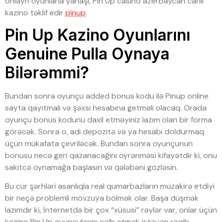
onlayn oyunlarla yanaşı, Pin Up casino azerbaycan canlı
kazino təklif edir
pinup
.
Pin Up Kazino Oyunlarını
Genuine Pulla Oynaya
Bilərəmmi?
Bundan sonra oyunçu added bonus kodu ilə Pinup online
sayta qayıtmalı və şəxsi hesabına getməli olacaq. Orada
oyunçu bonus kodunu daxil etməyiniz lazım olan bir forma
görəcək. Sonra o, adi depozitə və ya hesabı doldurmaq
üçün mükafata çevriləcək. Bundan sonra oyunçunun
bonusu necə geri qazanacağını öyrənməsi kifayətdir ki, onu
sakitcə oynamağa başlasın və qələbəni gözləsin.
Bu cür şərhləri asanlıqla real qumarbazların müzakirə etdiyi
bir neçə problemli mövzuya bölmək olar. Başa düşmək
lazımdır ki, İnternetdə bir çox “xüsusi” rəylər var, onlar üçün
kazino Pin Up oyunçularını cəlb etmək istəyən rəqib