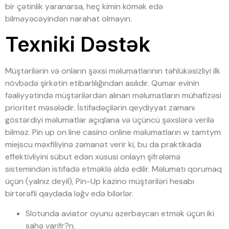
bir çətinlik yaranarsa, heç kimin kömək edə
bilməyəcəyindən narahat olmayın.
Texniki Dəstək
Müştərilərin və onların şəxsi məlumatlarının təhlükəsizliyi ilk
növbədə şirkətin etibarlılığından asılıdır. Qumar evinin
fəaliyyətində müştərilərdən alınan məlumatların mühafizəsi
prioritet məsələdir. İstifadəçilərin qeydiyyat zamanı
göstərdiyi məlumatlar açıqlana və üçüncü şəxslərə verilə
bilməz. Pin up on line casino online məlumatların w tamtym
miejscu məxfiliyinə zəmanət verir ki, bu da praktikada
effektivliyini sübut edən xüsusi onlayn şifrələmə
sistemindən istifadə etməklə əldə edilir. Məlumatı qorumaq
üçün (yalnız deyil), Pin-Up kazino müştəriləri hesabı
birtərəfli qaydada ləğv edə bilərlər.
Slotunda aviator oyunu azerbaycan etmək üçün iki
sahə varifr?n.