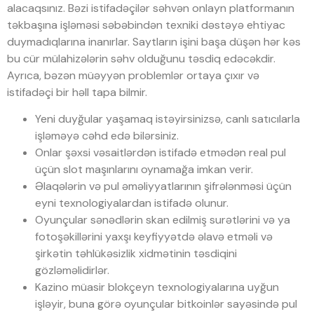
alacaqsınız. Bəzi istifadəçilər səhvən onlayn platformanın
təkbaşına işləməsi səbəbindən texniki dəstəyə ehtiyac
duymadıqlarına inanırlar. Saytların işini başa düşən hər kəs
bu cür mülahizələrin səhv olduğunu təsdiq edəcəkdir.
Ayrıca, bəzən müəyyən problemlər ortaya çıxır və
istifadəçi bir həll tapa bilmir.
Yeni duyğular yaşamaq istəyirsinizsə, canlı satıcılarla
işləməyə cəhd edə bilərsiniz.
Onlar şəxsi vəsaitlərdən istifadə etmədən real pul
üçün slot maşınlarını oynamağa imkan verir.
Əlaqələrin və pul əməliyyatlarının şifrələnməsi üçün
eyni texnologiyalardan istifadə olunur.
Oyunçular sənədlərin skan edilmiş surətlərini və ya
fotoşəkillərini yaxşı keyfiyyətdə əlavə etməli və
şirkətin təhlükəsizlik xidmətinin təsdiqini
gözləməlidirlər.
Kazino müasir blokçeyn texnologiyalarına uyğun
işləyir, buna görə oyunçular bitkoinlər sayəsində pul