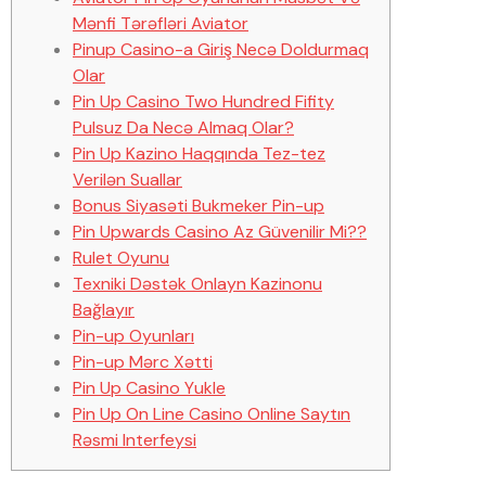
Mənfi Tərəfləri Aviator
Pinup Casino-a Giriş Necə Doldurmaq
Olar
Pin Up Casino Two Hundred Fifity
Pulsuz Da Necə Almaq Olar?
Pin Up Kazino Haqqında Tez-tez
Verilən Suallar
Bonus Siyasəti Bukmeker Pin-up
Pin Upwards Casino Az Güvenilir Mi??
Rulet Oyunu
Texniki Dəstək Onlayn Kazinonu
Bağlayır
Pin-up Oyunları
Pin-up Mərc Xətti
Pin Up Casino Yukle
Pin Up On Line Casino Online Saytın
Rəsmi Interfeysi