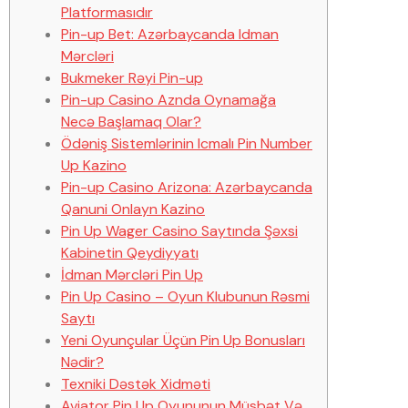
Platformasıdır
Pin-up Bet: Azərbaycanda Idman
Mərcləri
Bukmeker Rəyi Pin-up
Pin-up Casino Aznda Oynamağa
Necə Başlamaq Olar?
Ödəniş Sistemlərinin Icmalı Pin Number
Up Kazino
Pin-up Casino Arizona: Azərbaycanda
Qanuni Onlayn Kazino
Pin Up Wager Casino Saytında Şəxsi
Kabinetin Qeydiyyatı
İdman Mərcləri Pin Up
Pin Up Casino – Oyun Klubunun Rəsmi
Saytı
Yeni Oyunçular Üçün Pin Up Bonusları
Nədir?
Texniki Dəstək Xidməti
Aviator Pin Up Oyununun Müsbət Və