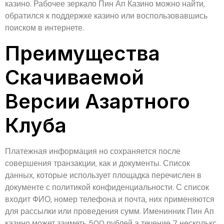
казино. Рабочее зеркало Пин Ап Казино можно найти,
обратился к поддержке казино или воспользовавшись
поиском в интернете.
Преимущества
Скачиваемой
Версии Азартного
Клуба
Платежная информация но сохраняется после
совершения транзакции, как и документы. Список
данных, которые использует площадка перечислен в
документе с политикой конфиденциальности. С список
входит ФИО, номер телефона и почта, них применяются
для рассылки или проведения сумм. Именинник Пин Ап
казино может заиметь 500 рублей а течение 7 несколькс.