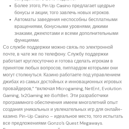
Более этого, Pin Up Casino предлагает щедрые
бонусы и акции, того завлечь новых игроков.
Автоматы заведения неспособны бесплатными
вращениями, бонусными уровнями, дикими
знаками, джекпотами и всеми дополнительными
функциями.
Со службе поддержки можно связь по электронной
почте, в чате же по телефону. Службу поддержки
работает круглосуточно и готова сделать игрокам в
принятом любых вопросов, пиппардом которыми они
могут столкнуться. Казино работаете под управлением
джибах из самых достойных и инновационных игровых
провайдеров,” “включая Microgaming, NetEnt, Evolution
Gaming, 1x2Gaming же iSoftBet. Эти разработчики
программного обеспечения имеем многолетний опыт
создания уникальных и увлекательных игр для онлайн-
казино. Pin-Up Casino – идеальное место, того испытать
все предложениями Gonzo’s Quest Megaways.