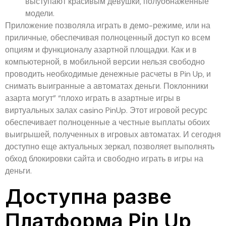
выступают красивым девушки, полуобнаженные
модели.
Приложение позволяла играть в демо-режиме, или на
приличные, обеспечивая полноценный доступ ко всем
опциям и функционалу азартной площадки. Как и в
компьютерной, в мобильной версии нельзя свободно
проводить необходимые денежные расчеты в Pin Up, и
снимать выигранные а автоматах деньги. Поклонники
азарта могут” “плохо играть в азартные игры в
виртуальных залах casino PinUp. Этот игровой ресурс
обеспечивает полноценные а честные выплаты обоих
выигрышей, полученных в игровых автоматах. И сегодня
доступно еще актуальных зеркал, позволяет выполнять
обход блокировки сайта и свободно играть в игры на
деньги.
Доступна разве
Платформа Pin Up