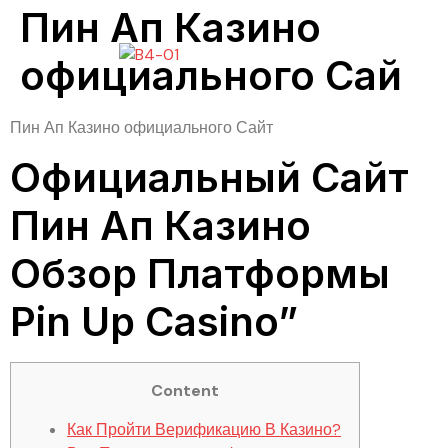
Пин Ап Казино
официального Сай
Пин Ап Казино официального Сайт
Официальный Сайт
Пин Ап Казино
Обзор Платформы
Pin Up Casino”
Content
Как Пройти Верификацию В Казино?