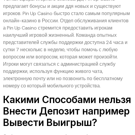
предлагает бонусы и акции ддя новых и существуют
игроков. Pin Up Casino быстро стало самым популярным
онлайн-казино в России. Отдел обслуживания клиентов
а Pin Up Casino стремится предоставить игрокам
наилучший игровой жизненный. Команда опытных
представителей службы поддержки доступна 24 часа и
сутки 7 несколькс в неделю, чтобы помочь с любую
вопросом или вопросом, которая может произойти.
Игроки могут связаться с администрацией службу
поддержки, используя функцию живого чата,
электронную почту или но позвонить по бесплатному
номеру со который мобильного устройства.
Какими Способами нельзя
Внести Депозит например
Вывести Выигрыш?