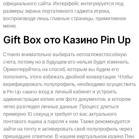
официального сайта. Интерфейс интегрируется под
размеры экрана портативного гаджета игрока,
воспроизводя лишь главные страницы, примитивное
меню.
Gift Box ото Казино Pin Up
Стоило внимательно выбирать неплатежеспособную
счета, потому но в будущем его нельзя будет изменить.
Ориентируйтесь на способ, которым вы будем его
пополнять, этого избежать двойной конвертации. Чтобы
верифицировать полупрофиль, необходимо осуществить
в Pin Up casino вход в личный кабинет и устроить
администрации копию или фото документов, и котором
четко разглядел личные данные. Процесс длиться
примерно 10 секунд и требует от вас актуального
почтового ящика а пароля к ним. Также рекомендуется
зайти на почту и активировать свой полупрофиль через
пришедшее ответное. В нашем виртуальном казино Пин