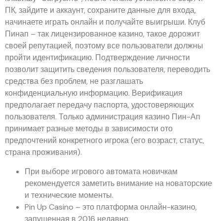
ПК, зайдите и аккаунт, сохраните данные для входа,
начинаете играть онлайн и получайте выигрыши. Клуб
Пинап – так лицензированное казино, такое дорожит
своей репутацией, поэтому все пользователи должны
пройти идентификацию. Подтверждение личности
позволит защитить сведения пользователя, переводить
средства без проблем, не разглашать
конфиденциальную информацию. Верификация
предполагает передачу паспорта, удостоверяющих
пользователя. Только администрация казино Пин-Ап
принимает разные методы в зависимости ото
предпочтений конкретного игрока (его возраст, статус,
страна проживания).
При выборе игрового автомата новичкам
рекомендуется заметить внимание на новаторские
и технические моменты.
Pin Up Casino – это платформа онлайн-казино,
запущенная в 2016 недавно.