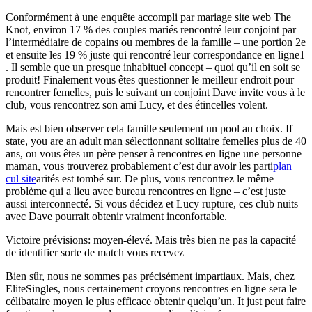
Conformément à une enquête accompli par mariage site web The
Knot, environ 17 % des couples mariés rencontré leur conjoint par
l’intermédiaire de copains ou membres de la famille – une portion 2e
et ensuite les 19 % juste qui rencontré leur correspondance en ligne1
. Il semble que un presque inhabituel concept – quoi qu’il en soit se
produit! Finalement vous êtes questionner le meilleur endroit pour
rencontrer femelles, puis le suivant un conjoint Dave invite vous à le
club, vous rencontrez son ami Lucy, et des étincelles volent.
Mais est bien observer cela famille seulement un pool au choix. If
state, you are an adult man sélectionnant solitaire femelles plus de 40
ans, ou vous êtes un père penser à rencontres en ligne une personne
maman, vous trouverez probablement c’est dur avoir les parti
plan
cul site
arités est tombé sur. De plus, vous rencontrez le même
problème qui a lieu avec bureau rencontres en ligne – c’est juste
aussi interconnecté. Si vous décidez et Lucy rupture, ces club nuits
avec Dave pourrait obtenir vraiment inconfortable.
Victoire prévisions: moyen-élevé. Mais très bien ne pas la capacité
de identifier sorte de match vous recevez
Bien sûr, nous ne sommes pas précisément impartiaux. Mais, chez
EliteSingles, nous certainement croyons rencontres en ligne sera le
célibataire moyen le plus efficace obtenir quelqu’un. It just peut faire