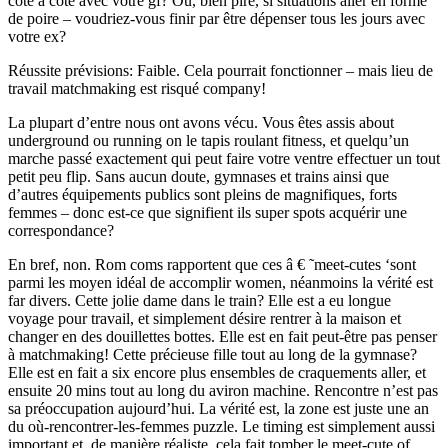
côte à côte avec votre gf? Ou, bien pire, si situations aller en forme
de poire – voudriez-vous finir par être dépenser tous les jours avec
votre ex?
Réussite prévisions: Faible. Cela pourrait fonctionner – mais lieu de
travail matchmaking est risqué company!
La plupart d’entre nous ont avons vécu. Vous êtes assis about
underground ou running on le tapis roulant fitness, et quelqu’un
marche passé exactement qui peut faire votre ventre effectuer un tout
petit peu flip. Sans aucun doute, gymnases et trains ainsi que
d’autres équipements publics sont pleins de magnifiques, forts
femmes – donc est-ce que signifient ils super spots acquérir une
correspondance?
En bref, non. Rom coms rapportent que ces â € ˜meet-cutes ‘sont
parmi les moyen idéal de accomplir women, néanmoins la vérité est
far divers. Cette jolie dame dans le train? Elle est a eu longue
voyage pour travail, et simplement désire rentrer à la maison et
changer en des douillettes bottes. Elle est en fait peut-être pas penser
à matchmaking! Cette précieuse fille tout au long de la gymnase?
Elle est en fait a six encore plus ensembles de craquements aller, et
ensuite 20 mins tout au long du aviron machine. Rencontre n’est pas
sa préoccupation aujourd’hui. La vérité est, la zone est juste une an
du où-rencontrer-les-femmes puzzle. Le timing est simplement aussi
important et, de manière réaliste, cela fait tomber le meet-cute of