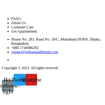
FAQ's
About Us
Customer Care
Get Appointment
House No. 283, Road No. 19/C, Mohakhali DOHS, Dhaka,
Bangladesh
+880 1746686292
contact@redoanandfriends.com
Copyright © 2023. All rights reserved.
Jki-
Twitter
Youtube
acebook-
light