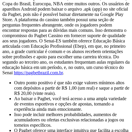
Copa do Brasil, Eurocopa, NBA entre muitos outros. Os usuários de
aparelhos Android podem baixar o arquivo .apk (app) no site oficial
da Pagbet, pois não é possível baixar diretamente na Google Play
Store. A plataforma do cassino também possui uma seção de
perguntas frequentes abrangente, onde os jogadores podem
encontrar respostas para as dúvidas mais comuns. Isso demonstra o
compromisso do Pagbet Cassino em fornecer suporte de qualidade
aos seus jogadores. O Senai-ES também oferece Educação Básica
articulada com Educação Profissional (Ebep), em que, no primeiro
ano, a grade curricular é comum e os alunos recebem orientações
sobre profissões e apoio para escolher uma carreira técnica. Do
segundo ao terceiro ano, os estudantes frequentam aulas regulares da
educação básica em um período, e, no outro, um curso técnico do
Senai
https://pagbetbrazil.com.br
.
Outro ponto positivo é que não exige valores mínimos altos
com depósitos a partir de R$ 1,00 (um real) e saque a partir de
R$ 20,00 (vinte reais).
Ao baixar o Pagbet, você terá acesso a uma ampla variedade
de eventos esportivos e opções de apostas, tornando a
experiência ainda mais emocionante.
Isso pode incluir melhores probabilidades, aumentos de
acumuladores ou ofertas exclusivas relacionadas a jogos ou
torneios específicos.
O Pagbet oferece uma interface intuitiva que facilita a escolha