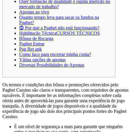
Quer formação de qualidade e rápida inserção no
mercado de trabalho?
Apostas ao vivo
Quanto tempo leva para sacar os fundos na
Pagbet?
⓹ Por que a Pagbet não está funcionando?
Habilitação TécnicaCURSOS TÉCNICOS
Bônus de Recarga
Pagbet Entrar
Pag Bet apk
Como faço para encerrar minha conta?
Várias opções de apostas
Diversas Possibilidades de Apostas
Os termos e condições dos bônus e promoções oferecidos pelo
Pagbet Cassino são claros e transparentes, com requisitos de apostas
razoáveis. É importante ler as informações completas sobre cada
oferta antes de aproveitá-las para garantir uma experiência de jogo
tranquila. A diversidade de jogos disponíveis e a qualidade da
experiência de jogo são dois dos principais pontos fortes do Pagbet
Cassino.
É um nível de segurança a mais para garantir que ninguém
retire o que tiver na sua conta, sem autorização.