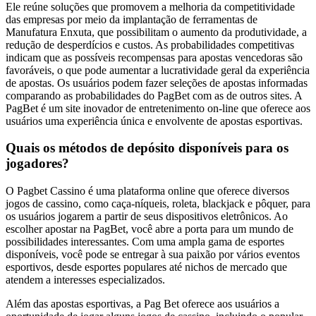
Ele reúne soluções que promovem a melhoria da competitividade
das empresas por meio da implantação de ferramentas de
Manufatura Enxuta, que possibilitam o aumento da produtividade, a
redução de desperdícios e custos. As probabilidades competitivas
indicam que as possíveis recompensas para apostas vencedoras são
favoráveis, o que pode aumentar a lucratividade geral da experiência
de apostas. Os usuários podem fazer seleções de apostas informadas
comparando as probabilidades do PagBet com as de outros sites. A
PagBet é um site inovador de entretenimento on-line que oferece aos
usuários uma experiência única e envolvente de apostas esportivas.
Quais os métodos de depósito disponíveis para os
jogadores?
O Pagbet Cassino é uma plataforma online que oferece diversos
jogos de cassino, como caça-níqueis, roleta, blackjack e pôquer, para
os usuários jogarem a partir de seus dispositivos eletrônicos. Ao
escolher apostar na PagBet, você abre a porta para um mundo de
possibilidades interessantes. Com uma ampla gama de esportes
disponíveis, você pode se entregar à sua paixão por vários eventos
esportivos, desde esportes populares até nichos de mercado que
atendem a interesses especializados.
Além das apostas esportivas, a Pag Bet oferece aos usuários a