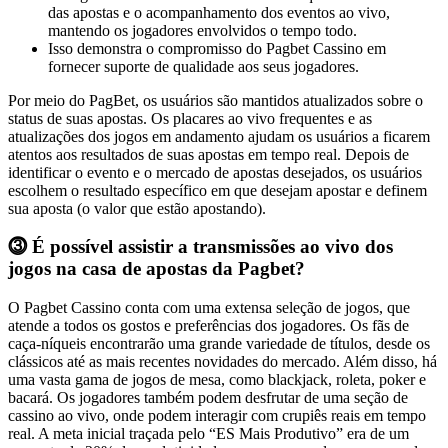
das apostas e o acompanhamento dos eventos ao vivo,
mantendo os jogadores envolvidos o tempo todo.
Isso demonstra o compromisso do Pagbet Cassino em
fornecer suporte de qualidade aos seus jogadores.
Por meio do PagBet, os usuários são mantidos atualizados sobre o
status de suas apostas. Os placares ao vivo frequentes e as
atualizações dos jogos em andamento ajudam os usuários a ficarem
atentos aos resultados de suas apostas em tempo real. Depois de
identificar o evento e o mercado de apostas desejados, os usuários
escolhem o resultado específico em que desejam apostar e definem
sua aposta (o valor que estão apostando).
⓷ É possível assistir a transmissões ao vivo dos
jogos na casa de apostas da Pagbet?
O Pagbet Cassino conta com uma extensa seleção de jogos, que
atende a todos os gostos e preferências dos jogadores. Os fãs de
caça-níqueis encontrarão uma grande variedade de títulos, desde os
clássicos até as mais recentes novidades do mercado. Além disso, há
uma vasta gama de jogos de mesa, como blackjack, roleta, poker e
bacará. Os jogadores também podem desfrutar de uma seção de
cassino ao vivo, onde podem interagir com crupiês reais em tempo
real. A meta inicial traçada pelo “ES Mais Produtivo” era de um