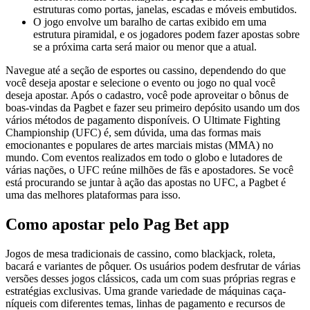
estruturas como portas, janelas, escadas e móveis embutidos.
O jogo envolve um baralho de cartas exibido em uma
estrutura piramidal, e os jogadores podem fazer apostas sobre
se a próxima carta será maior ou menor que a atual.
Navegue até a seção de esportes ou cassino, dependendo do que
você deseja apostar e selecione o evento ou jogo no qual você
deseja apostar. Após o cadastro, você pode aproveitar o bônus de
boas-vindas da Pagbet e fazer seu primeiro depósito usando um dos
vários métodos de pagamento disponíveis. O Ultimate Fighting
Championship (UFC) é, sem dúvida, uma das formas mais
emocionantes e populares de artes marciais mistas (MMA) no
mundo. Com eventos realizados em todo o globo e lutadores de
várias nações, o UFC reúne milhões de fãs e apostadores. Se você
está procurando se juntar à ação das apostas no UFC, a Pagbet é
uma das melhores plataformas para isso.
Como apostar pelo Pag Bet app
Jogos de mesa tradicionais de cassino, como blackjack, roleta,
bacará e variantes de pôquer. Os usuários podem desfrutar de várias
versões desses jogos clássicos, cada um com suas próprias regras e
estratégias exclusivas. Uma grande variedade de máquinas caça-
níqueis com diferentes temas, linhas de pagamento e recursos de