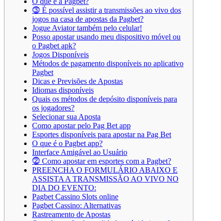
O que é a Pagbet?
⓷ É possível assistir a transmissões ao vivo dos
jogos na casa de apostas da Pagbet?
Jogue Aviator também pelo celular!
Posso apostar usando meu dispositivo móvel ou
o Pagbet apk?
Jogos Disponíveis
Métodos de pagamento disponíveis no aplicativo
Pagbet
Dicas e Previsões de Apostas
Idiomas disponíveis
Quais os métodos de depósito disponíveis para
os jogadores?
Selecionar sua Aposta
Como apostar pelo Pag Bet app
Esportes disponíveis para apostar na Pag Bet
O que é o Pagbet app?
Interface Amigável ao Usuário
⓶ Como apostar em esportes com a Pagbet?
PREENCHA O FORMULÁRIO ABAIXO E
ASSISTA A TRANSMISSÃO AO VIVO NO
DIA DO EVENTO:
Pagbet Cassino Slots online
Pagbet Cassino: Alternativas
Rastreamento de Apostas