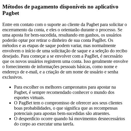
Métodos de pagamento disponíveis no aplicativo
Pagbet
Entre em contato com o suporte ao cliente da Pagbet para solicitar o
encerramento da conta, e eles o orientarão durante o processo. Se
uma aposta for bem-sucedida, resultando em ganhos, os usuários
poderão optar por retirar o dinheiro de sua conta PagBet. Os
métodos e as etapas de saque podem variar, mas normalmente
envolvem o início de uma solicitação de saque e a seleção do recibo
desejado. Para começar a se envolver com a PagBet, é necessário
que os novos usuários registrem uma conta. Isso geralmente envolve
o fornecimento de informações pessoais básicas, como nome e
endereço de e-mail, e a criação de um nome de usuário e senha
exclusivos.
Para escolher os melhores campeonatos para apostar na
Pagbet, é sempre recomendado conhecer o mundo dos
esportes virtuais.
O PagBet tem o compromisso de oferecer aos seus clientes
boas probabilidades, o que significa que as recompensas
potenciais para apostas bem-sucedidas são atraentes.
O desperdício ocorre quando há movimentos desnecessários
do corpo ao executar uma tarefa.