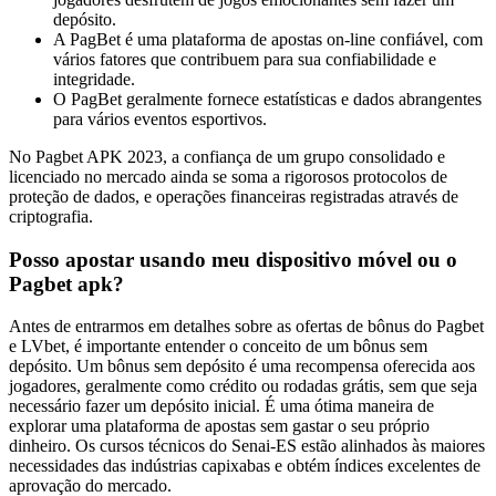
depósito.
A PagBet é uma plataforma de apostas on-line confiável, com
vários fatores que contribuem para sua confiabilidade e
integridade.
O PagBet geralmente fornece estatísticas e dados abrangentes
para vários eventos esportivos.
No Pagbet APK 2023, a confiança de um grupo consolidado e
licenciado no mercado ainda se soma a rigorosos protocolos de
proteção de dados, e operações financeiras registradas através de
criptografia.
Posso apostar usando meu dispositivo móvel ou o
Pagbet apk?
Antes de entrarmos em detalhes sobre as ofertas de bônus do Pagbet
e LVbet, é importante entender o conceito de um bônus sem
depósito. Um bônus sem depósito é uma recompensa oferecida aos
jogadores, geralmente como crédito ou rodadas grátis, sem que seja
necessário fazer um depósito inicial. É uma ótima maneira de
explorar uma plataforma de apostas sem gastar o seu próprio
dinheiro. Os cursos técnicos do Senai-ES estão alinhados às maiores
necessidades das indústrias capixabas e obtém índices excelentes de
aprovação do mercado.