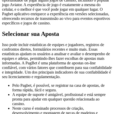
oportunidade de jogar alguns jogos de cassino, incluindo o popular
jogo Aviator. A experiência de jogo é exatamente a mesma do
celular, e o melhor é que você pode jogar em qualquer lugar. O
Pagbet aplicativo enriquece a experiência em versões selecionadas,
oferecendo recursos de transmissão ao vivo para eventos esportivos
específicos e jogos de cassino.
Selecionar sua Aposta
Isso pode incluir estatísticas de equipes e jogadores, registros de
confrontos diretos, formulários recentes e muito mais. Essas
estatísticas ajudam os usuários a analisar e avaliar o desempenho de
equipes e atletas, permitindo-lhes fazer escolhas de apostas mais
informadas. A PagBet é uma plataforma de apostas on-line
confiável, com vários fatores que contribuem para sua confiabilidade
e integridade. Um dos principais indicadores de sua confiabilidade é
seu licenciamento e regulamentação.
Pelo Pagbet, é possível, se registrar na casa de apostas, de
forma rápida, fácil e segura.
A equipe de suporte é amigável, profissional e está sempre
pronta para ajudar em qualquer questão relacionada ao
cassino.
Neste curso é ensinado processos de criação,
desenvolvimento e montagem de peças de madeiras e