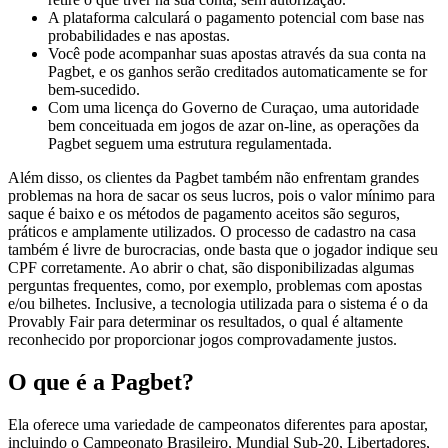
A plataforma calculará o pagamento potencial com base nas
probabilidades e nas apostas.
Você pode acompanhar suas apostas através da sua conta na
Pagbet, e os ganhos serão creditados automaticamente se for
bem-sucedido.
Com uma licença do Governo de Curaçao, uma autoridade
bem conceituada em jogos de azar on-line, as operações da
Pagbet seguem uma estrutura regulamentada.
Além disso, os clientes da Pagbet também não enfrentam grandes
problemas na hora de sacar os seus lucros, pois o valor mínimo para
saque é baixo e os métodos de pagamento aceitos são seguros,
práticos e amplamente utilizados. O processo de cadastro na casa
também é livre de burocracias, onde basta que o jogador indique seu
CPF corretamente. Ao abrir o chat, são disponibilizadas algumas
perguntas frequentes, como, por exemplo, problemas com apostas
e/ou bilhetes. Inclusive, a tecnologia utilizada para o sistema é o da
Provably Fair para determinar os resultados, o qual é altamente
reconhecido por proporcionar jogos comprovadamente justos.
O que é a Pagbet?
Ela oferece uma variedade de campeonatos diferentes para apostar,
incluindo o Campeonato Brasileiro, Mundial Sub-20, Libertadores,