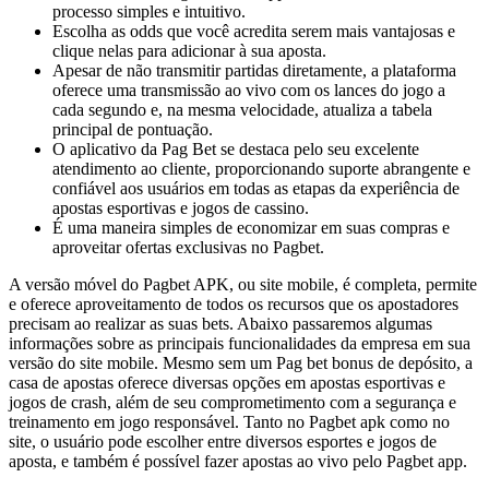
processo simples e intuitivo.
Escolha as odds que você acredita serem mais vantajosas e
clique nelas para adicionar à sua aposta.
Apesar de não transmitir partidas diretamente, a plataforma
oferece uma transmissão ao vivo com os lances do jogo a
cada segundo e, na mesma velocidade, atualiza a tabela
principal de pontuação.
O aplicativo da Pag Bet se destaca pelo seu excelente
atendimento ao cliente, proporcionando suporte abrangente e
confiável aos usuários em todas as etapas da experiência de
apostas esportivas e jogos de cassino.
É uma maneira simples de economizar em suas compras e
aproveitar ofertas exclusivas no Pagbet.
A versão móvel do Pagbet APK, ou site mobile, é completa, permite
e oferece aproveitamento de todos os recursos que os apostadores
precisam ao realizar as suas bets. Abaixo passaremos algumas
informações sobre as principais funcionalidades da empresa em sua
versão do site mobile. Mesmo sem um Pag bet bonus de depósito, a
casa de apostas oferece diversas opções em apostas esportivas e
jogos de crash, além de seu comprometimento com a segurança e
treinamento em jogo responsável. Tanto no Pagbet apk como no
site, o usuário pode escolher entre diversos esportes e jogos de
aposta, e também é possível fazer apostas ao vivo pelo Pagbet app.