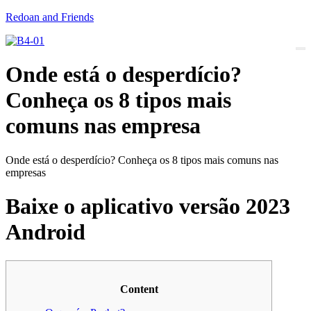
Redoan and Friends
Onde está o desperdício?
Conheça os 8 tipos mais
comuns nas empresa
Onde está o desperdício? Conheça os 8 tipos mais comuns nas
empresas
Baixe o aplicativo versão 2023
Android
Content