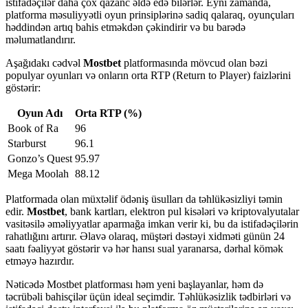
istifadəçilər daha çox qazanc əldə edə bilərlər. Eyni zamanda,
platforma məsuliyyətli oyun prinsiplərinə sadiq qalaraq, oyunçuları
həddindən artıq bahis etməkdən çəkindirir və bu barədə
məlumatlandırır.
Aşağıdakı cədvəl
Mostbet
platformasında mövcud olan bəzi
populyar oyunları və onların orta RTP (Return to Player) faizlərini
göstərir:
Oyun Adı
Orta RTP (%)
Book of Ra
96
Starburst
96.1
Gonzo’s Quest
95.97
Mega Moolah
88.12
Platformada olan müxtəlif ödəniş üsulları da təhlükəsizliyi təmin
edir.
Mostbet
, bank kartları, elektron pul kisələri və kriptovalyutalar
vasitəsilə əməliyyatlar aparmağa imkan verir ki, bu da istifadəçilərin
rahatlığını artırır. Əlavə olaraq, müştəri dəstəyi xidməti günün 24
saatı fəaliyyət göstərir və hər hansı sual yaranarsa, dərhal kömək
etməyə hazırdır.
Nəticədə Mostbet platforması həm yeni başlayanlar, həm də
təcrübəli bahisçilər üçün ideal seçimdir. Təhlükəsizlik tədbirləri və