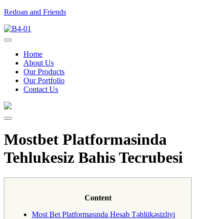
Redoan and Friends
Home
About Us
Our Products
Our Portfolio
Contact Us
Mostbet Platformasinda
Tehlukesiz Bahis Tecrubesi
Content
Most Bet Platformasında Hesab Təhlükəsizliyi