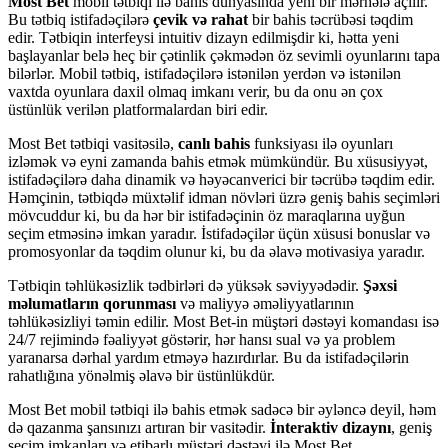
Most Bet
mobil tətbiqi ilə bahis dünyasında yeni bir mərhələ açılır.
Bu tətbiq istifadəçilərə
çevik və rahat
bir bahis təcrübəsi təqdim
edir. Tətbiqin interfeysi intuitiv dizayn edilmişdir ki, hətta yeni
başlayanlar belə heç bir çətinlik çəkmədən öz sevimli oyunlarını tapa
bilərlər. Mobil tətbiq, istifadəçilərə istənilən yerdən və istənilən
vaxtda oyunlara daxil olmaq imkanı verir, bu da onu ən çox
üstünlük verilən platformalardan biri edir.
Most Bet tətbiqi vasitəsilə,
canlı bahis
funksiyası ilə oyunları
izləmək və eyni zamanda bahis etmək mümkündür. Bu xüsusiyyət,
istifadəçilərə daha dinamik və həyəcanverici bir təcrübə təqdim edir.
Həmçinin, tətbiqdə müxtəlif idman növləri üzrə geniş bahis seçimləri
mövcuddur ki, bu da hər bir istifadəçinin öz maraqlarına uyğun
seçim etməsinə imkan yaradır. İstifadəçilər üçün xüsusi bonuslar və
promosyonlar da təqdim olunur ki, bu da əlavə motivasiya yaradır.
Tətbiqin təhlükəsizlik tədbirləri də yüksək səviyyədədir.
Şəxsi
məlumatların qorunması
və maliyyə əməliyyatlarının
təhlükəsizliyi təmin edilir. Most Bet-in müştəri dəstəyi komandası isə
24/7 rejimində fəaliyyət göstərir, hər hansı sual və ya problem
yaranarsa dərhal yardım etməyə hazırdırlar. Bu da istifadəçilərin
rahatlığına yönəlmiş əlavə bir üstünlükdür.
Most Bet mobil tətbiqi ilə bahis etmək sadəcə bir əyləncə deyil, həm
də qazanma şansınızı artıran bir vasitədir.
İnteraktiv dizaynı
, geniş
seçim imkanları və etibarlı müştəri dəstəyi ilə Most Bet