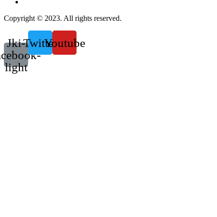
Copyright © 2023. All rights reserved.
Jki-
Twitter
Youtube
acebook-
light