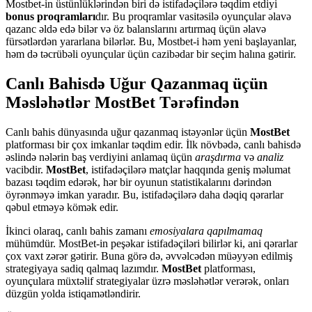
Mostbet-in üstünlüklərindən biri də istifadəçilərə təqdim etdiyi
bonus proqramları
dır. Bu proqramlar vasitəsilə oyunçular əlavə
qazanc əldə edə bilər və öz balanslarını artırmaq üçün əlavə
fürsətlərdən yararlana bilərlər. Bu, Mostbet-i həm yeni başlayanlar,
həm də təcrübəli oyunçular üçün cazibədar bir seçim halına gətirir.
Canlı Bahisdə Uğur Qazanmaq üçün
Məsləhətlər MostBet Tərəfindən
Canlı bahis dünyasında uğur qazanmaq istəyənlər üçün
MostBet
platforması bir çox imkanlar təqdim edir. İlk növbədə, canlı bahisdə
əslində nələrin baş verdiyini anlamaq üçün
araşdırma
və
analiz
vacibdir.
MostBet
, istifadəçilərə matçlar haqqında geniş məlumat
bazası təqdim edərək, hər bir oyunun statistikalarını dərindən
öyrənməyə imkan yaradır. Bu, istifadəçilərə daha dəqiq qərarlar
qəbul etməyə kömək edir.
İkinci olaraq, canlı bahis zamanı
emosiyalara qapılmamaq
mühümdür. MostBet-in peşəkar istifadəçiləri bilirlər ki, ani qərarlar
çox vaxt zərər gətirir. Buna görə də, əvvəlcədən müəyyən edilmiş
strategiyaya sadiq qalmaq lazımdır.
MostBet
platforması,
oyunçulara müxtəlif strategiyalar üzrə məsləhətlər verərək, onları
düzgün yolda istiqamətləndirir.