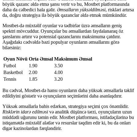
böyük qazanc əldə etmə şansı verir və bu, Mostbet platformasında
daha da cəlbedici hala gəlir.
Əmsalların yüksəldilməsi
, riskləri artırsa
da, doğru strategiya ilə böyük qazanclar əldə etmək mümkündür.
Mostbet-də müxtəlif oyunlar və tədbirlər üzrə əmsalların geniş
spektri mövcuddur. Oyunçular bu əmsallardan faydalanaraq öz
şanslarını artırır və potensial qazanclarını maksimuma çatdırır.
Aşağıdakı cədvəldə bəzi populyar oyunların əmsallarını görə
bilərsiniz:
Oyun Növü
Orta Əmsal
Maksimum Əmsal
Futbol
1.90
3.50
Basketbol
2.00
4.00
Tennis
1.85
3.20
Bu cədvəl, Mostbet-də hansı oyunların daha yüksək əmsallarla təklif
edildiyini göstərir və oyunçuların seçimlərini daha asanlaşdırır.
Yüksək əmsallarla bahis edərkən, strategiya seçimi çox önəmlidir.
Risklərin idarə edilməsi
və analitik düşüncə tərzi, oyunçuların uzun
müddətli uğurunu təmin edir. Mostbet platforması, istifadəçilərinə bu
istiqamətdə müxtəlif alətlər və resurslar təqdim edir ki, bu da onları
digər kazinolardan fərqləndirir.