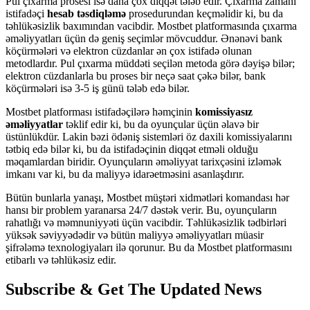
Pul çıxarma prosesi isə daha çox diqqət tələb edir. Çıxarma zamanı
istifadəçi
hesab təsdiqləmə
prosedurundan keçməlidir ki, bu da
təhlükəsizlik baxımından vacibdir. Mostbet platformasında çıxarma
əməliyyatları üçün də geniş seçimlər mövcuddur. Ənənəvi bank
köçürmələri və elektron cüzdanlar ən çox istifadə olunan
metodlardır. Pul çıxarma müddəti seçilən metoda görə dəyişə bilər;
elektron cüzdanlarla bu proses bir neçə saat çəkə bilər, bank
köçürmələri isə 3-5 iş günü tələb edə bilər.
Mostbet platforması istifadəçilərə həmçinin
komissiyasız
əməliyyatlar
təklif edir ki, bu da oyunçular üçün əlavə bir
üstünlükdür. Lakin bəzi ödəniş sistemləri öz daxili komissiyalarını
tətbiq edə bilər ki, bu da istifadəçinin diqqət etməli olduğu
məqamlardan biridir. Oyunçuların əməliyyat tarixçəsini izləmək
imkanı var ki, bu da maliyyə idarəetməsini asanlaşdırır.
Bütün bunlarla yanaşı, Mostbet müştəri xidmətləri komandası hər
hansı bir problem yaranarsa 24/7 dəstək verir. Bu, oyunçuların
rahatlığı və məmnuniyyəti üçün vacibdir. Təhlükəsizlik tədbirləri
yüksək səviyyədədir və bütün maliyyə əməliyyatları müasir
şifrələmə texnologiyaları ilə qorunur. Bu da Mostbet platformasını
etibarlı və təhlükəsiz edir.
Subscribe & Get The Updated
News