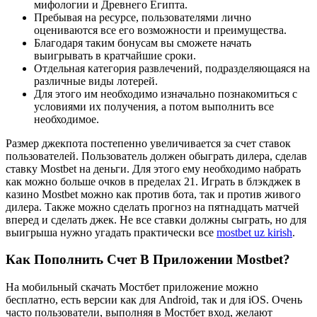
мифологии и Древнего Египта.
Пребывая на ресурсе, пользователями лично
оцениваются все его возможности и преимущества.
Благодаря таким бонусам вы сможете начать
выигрывать в кратчайшие сроки.
Отдельная категория развлечений, подразделяющаяся на
различные виды лотерей.
Для этого им необходимо изначально познакомиться с
условиями их получения, а потом выполнить все
необходимое.
Размер джекпота постепенно увеличивается за счет ставок
пользователей. Пользователь должен обыграть дилера, сделав
ставку Mostbet на деньги. Для этого ему необходимо набрать
как можно больше очков в пределах 21. Играть в блэкджек в
казино Mostbet можно как против бота, так и против живого
дилера. Также можно сделать прогноз на пятнадцать матчей
вперед и сделать джек. Не все ставки должны сыграть, но для
выигрыша нужно угадать практически все
mostbet uz kirish
.
Как Пополнить Счет В Приложении Mostbet?
На мобильный скачать Мостбет приложение можно
бесплатно, есть версии как для Android, так и для iOS. Очень
часто пользователи, выполняя в Мостбет вход, желают