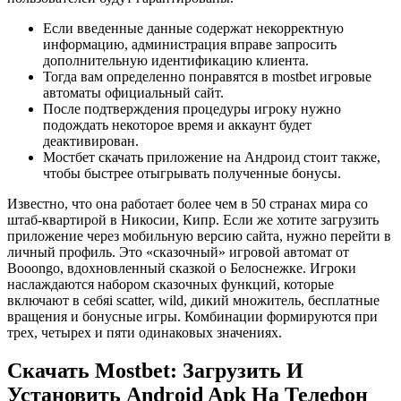
Если введенные данные содержат некорректную
информацию, администрация вправе запросить
дополнительную идентификацию клиента.
Тогда вам определенно понравятся в mostbet игровые
автоматы официальный сайт.
После подтверждения процедуры игроку нужно
подождать некоторое время и аккаунт будет
деактивирован.
Мостбет скачать приложение на Андроид стоит также,
чтобы быстрее отыгрывать полученные бонусы.
Известно, что она работает более чем в 50 странах мира со
штаб-квартирой в Никосии, Кипр. Если же хотите загрузить
приложение через мобильную версию сайта, нужно перейти в
личный профиль. Это «сказочный» игровой автомат от
Booongo, вдохновленный сказкой о Белоснежке. Игроки
наслаждаются набором сказочных функций, которые
включают в себяi scatter, wild, дикий множитель, бесплатные
вращения и бонусные игры. Комбинации формируются при
трех, четырех и пяти одинаковых значениях.
Скачать Mostbet: Загрузить И
Установить Android Apk На Телефон