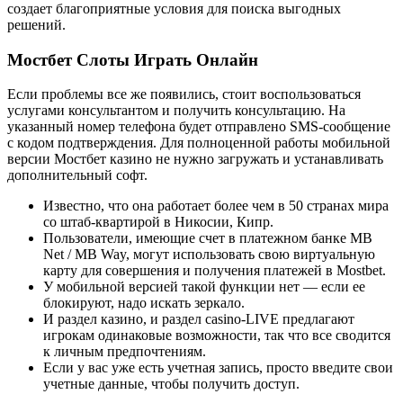
создает благоприятные условия для поиска выгодных
решений.
Мостбет Слоты Играть Онлайн
Если проблемы все же появились, стоит воспользоваться
услугами консультантом и получить консультацию. На
указанный номер телефона будет отправлено SMS-сообщение
с кодом подтверждения. Для полноценной работы мобильной
версии Мостбет казино не нужно загружать и устанавливать
дополнительный софт.
Известно, что она работает более чем в 50 странах мира
со штаб-квартирой в Никосии, Кипр.
Пользователи, имеющие счет в платежном банке MB
Net / MB Way, могут использовать свою виртуальную
карту для совершения и получения платежей в Mostbet.
У мобильной версией такой функции нет — если ее
блокируют, надо искать зеркало.
И раздел казино, и раздел casino-LIVE предлагают
игрокам одинаковые возможности, так что все сводится
к личным предпочтениям.
Если у вас уже есть учетная запись, просто введите свои
учетные данные, чтобы получить доступ.