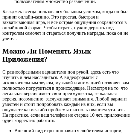
пользователям множество развлечений.
Блэкджек всегда пользовался большим успехом, когда он был
принят онлайн-казино. Это простая, быстрая и
захватывающая игра, и все острые ощущения сохраняются в
онлайновой форме. Чтобы играть, нужно держать под
контролем самолет и стараться получить награды, пока он не
улетел.
Можно Ли Поменять Язык
Приложения?
С разнообразными вариантами под рукой, здесь есть что
изучить и чем насладиться. А видеоформаты с
исключительным звуком, музыкой и анимацией позволят вам
полностью погрузиться в происходящее. Несмотря на то, что
легальная версия имеет свои преимущества, зеркальная
версия, несомненно, заслуживает внимания. Любой вариант
уместен и стоит попробовать каждый из них, если вы
ощущаете какие-либо проблемы с использованием утилиты.
На практике, если ваш телефон не старше 10 лет, приложение
будет корректно работать.
Внешний вид игры понравится любителям истории,