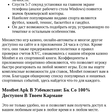
Спустя 5-7 секунд установки на главном экране
телефона (аналог рабочего стола Windows) появится
значок букмекерской конторы.
Наиболее популярными видами спорта являются
футбол, хоккей, теннис, баскетбол и гандбол.
Он даст возможность подобрать игру, устраивающую по
тематике и остальным особенностям.
Множество игр казино, онлайн-автоматы и многое другое
доступно на сайте и в приложении 24 часа в сутки. Кроме
того, они также придерживаются политики и правил
проверки счетов KYC, ознакомьтесь с нашим обзором казино
Mostbet и их спортивной книги. Коэффициенты в
приложении оперативно обновляются, что позволяет игроку
быстро реагировать на любой момент игры. Если вы ищете
комплексные возможности для ставок, Mostbet поможет вам в
этом. Благодаря обширному списку популярных и нишевых
спортивных событий, здесь найдется что-то для каждого.
Mostbet Apk В Узбекистане: Бк Со 100%
Доступом В Твоем Кармане
Это не только удобно, но и позволяет вам получить доступ к
вашим любимым играм в любое время и в любом месте.