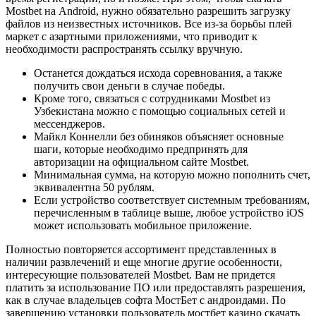
Mostbet на Android, нужно обязательно разрешить загрузку
файлов из неизвестных источников. Все из-за борьбы плей
маркет с азартными приложениями, что приводит к
необходимости распространять ссылку вручную.
Останется дождаться исхода соревнования, а также
получить свои деньги в случае победы.
Кроме того, связаться с сотрудниками Mostbet из
Узбекистана можно с помощью социальных сетей и
мессенджеров.
Майкл Коннелли без обиняков объясняет основные
шаги, которые необходимо предпринять для
авторизации на официальном сайте Mostbet.
Минимальная сумма, на которую можно пополнить счет,
эквивалентна 50 рублям.
Если устройство соответствует системным требованиям,
перечисленным в таблице выше, любое устройство iOS
может использовать мобильное приложение.
Полностью повторяется ассортимент представленных в
наличии развлечений и еще многие другие особенности,
интересующие пользователей Mostbet. Вам не придется
платить за использование ПО или предоставлять разрешения,
как в случае владельцев софта МостБет c андроидами. По
завершению установки пользователь мостбет казино скачать