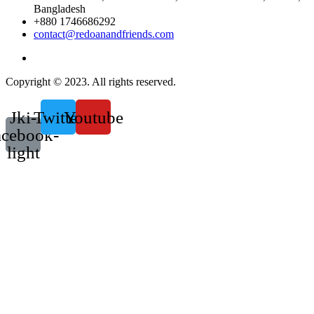
Bangladesh
+880 1746686292
contact@redoanandfriends.com
Copyright © 2023. All rights reserved.
Jki-
Twitter
Youtube
acebook-
light