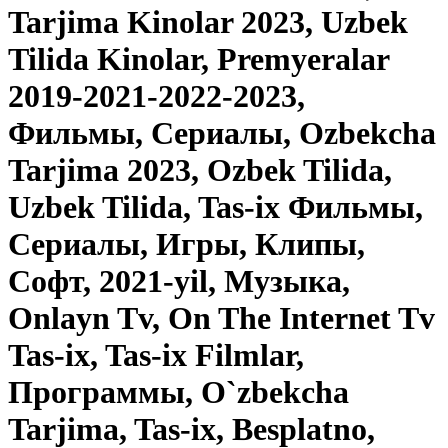
Tarjima Kinolar 2023, Uzbek
Tilida Kinolar, Premyeralar
2019-2021-2022-2023,
Фильмы, Сериалы, Ozbekcha
Tarjima 2023, Ozbek Tilida,
Uzbek Tilida, Tas-ix Фильмы,
Сериалы, Игры, Клипы,
Софт, 2021-yil, Музыка,
Onlayn Tv, On The Internet Tv
Tas-ix, Tas-ix Filmlar,
Программы, O`zbekcha
Tarjima, Tas-ix, Besplatno,