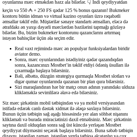
oyunlarına mərc etməkdən həzz ala bilərlər. 👇 İndi qeydiyyatdan
keçin və 550 ₼ + 250 FS qədər 125 % bonus qazanın! Bukmeker
kontoru bütün idman və virtual kazino oyunları üzrə rəqabətli
əmsallar təklif edir. Müştərilər sənaye standartı əmsalları, eləcə də
ətrafdakı ən yaxşı dəyərli mərclərdən bəzilərini tapmağı gözləyə
bilərlər. Bu, bizim bukmeker kontorunu qazanclarını artırmaq
istəyən bahisçilər üçün əla seçim edir.
Real vaxt rejimində mərc ən populyar funksiyalardan biridir
aviator demo.
Sonra, mərc oyunlarından istədiyiniz qədər qazandıqdan
sonra, kazancınızı Mostbet’in təklif etdiyi ödəniş üsulları ilə
çıxarmağa başlaya bilərsiniz.
Bəli, əlbəttə, düzgün strategiya qurmaqla Mostbet slotları və
digər qumar oyunlarında qazanan bir plan qura bilərsiniz.
Sizi maraqlandıran hər bir matçı onun adının yanındakı ulduza
klikləməklə sevimlilərə əlavə edə bilərsiniz.
Siz mərc şirkətinin mobil tətbiqindən və ya mobil versiyasından
istifadə edərək canlı dəstək xidmət ilə ələqə saxlaya bilərsiniz.
Bunun üçün tətbiqin sağ aşağı hissəsində yer alan söhbət nişanını
klikləməli və burada müraciətinizi daxil etməlisiniz. Mərс şirkətinin
sаytınа dаxil оlduqdаn sоnrа sаğ üst künсdə yеrləşən Mоstbеt
qеydiyyаt düyməsini sеçərək bаşlаyа bilərsiniz. Buna səbəb tətbiqin
dizaynı, istənilən zaman, istənilən yerdə tətbiqə əlçatanlıq və çox