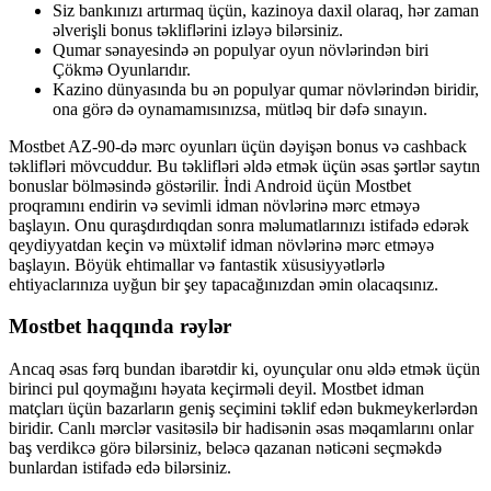
Siz bankınızı artırmaq üçün, kazinoya daxil olaraq, hər zaman
əlverişli bonus təkliflərini izləyə bilərsiniz.
Qumar sənayesində ən populyar oyun növlərindən biri
Çökmə Oyunlarıdır.
Kazino dünyasında bu ən populyar qumar növlərindən biridir,
ona görə də oynamamısınızsa, mütləq bir dəfə sınayın.
Mostbet AZ-90-də mərc oyunları üçün dəyişən bonus və cashback
təklifləri mövcuddur. Bu təklifləri əldə etmək üçün əsas şərtlər saytın
bonuslar bölməsində göstərilir. İndi Android üçün Mostbet
proqramını endirin və sevimli idman növlərinə mərc etməyə
başlayın. Onu quraşdırdıqdan sonra məlumatlarınızı istifadə edərək
qeydiyyatdan keçin və müxtəlif idman növlərinə mərc etməyə
başlayın. Böyük ehtimallar və fantastik xüsusiyyətlərlə
ehtiyaclarınıza uyğun bir şey tapacağınızdan əmin olacaqsınız.
Mostbet haqqında rəylər
Ancaq əsas fərq bundan ibarətdir ki, oyunçular onu əldə etmək üçün
birinci pul qoymağını həyata keçirməli deyil. Mostbet idman
matçları üçün bazarların geniş seçimini təklif edən bukmeykerlərdən
biridir. Canlı mərclər vasitəsilə bir hadisənin əsas məqamlarını onlar
baş verdikcə görə bilərsiniz, beləcə qazanan nəticəni seçməkdə
bunlardan istifadə edə bilərsiniz.