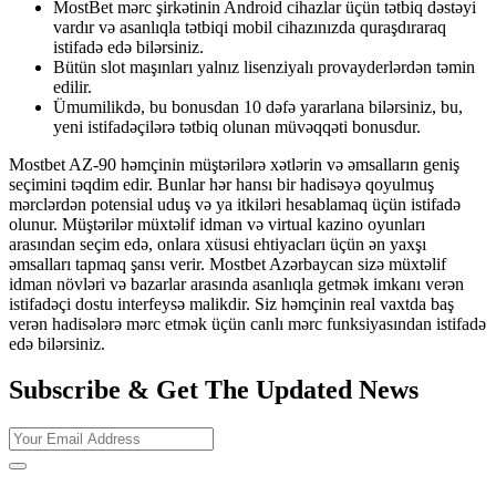
MostBet mərc şirkətinin Android cihazlar üçün tətbiq dəstəyi
vardır və asanlıqla tətbiqi mobil cihazınızda quraşdıraraq
istifadə edə bilərsiniz.
Bütün slot maşınları yalnız lisenziyalı provayderlərdən təmin
edilir.
Ümumilikdə, bu bonusdan 10 dəfə yararlana bilərsiniz, bu,
yeni istifadəçilərə tətbiq olunan müvəqqəti bonusdur.
Mostbet AZ-90 həmçinin müştərilərə xətlərin və əmsalların geniş
seçimini təqdim edir. Bunlar hər hansı bir hadisəyə qoyulmuş
mərclərdən potensial uduş və ya itkiləri hesablamaq üçün istifadə
olunur. Müştərilər müxtəlif idman və virtual kazino oyunları
arasından seçim edə, onlara xüsusi ehtiyacları üçün ən yaxşı
əmsalları tapmaq şansı verir. Mostbet Azərbaycan sizə müxtəlif
idman növləri və bazarlar arasında asanlıqla getmək imkanı verən
istifadəçi dostu interfeysə malikdir. Siz həmçinin real vaxtda baş
verən hadisələrə mərc etmək üçün canlı mərc funksiyasından istifadə
edə bilərsiniz.
Subscribe & Get The Updated
News