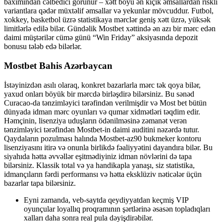
baxımından cəlbedici görünür – xətt boyu ən kiçik əmsallardan riskli
variantlara qədər müxtəlif əmsallar və yekunlar mövcuddur. Futbol, ​​
xokkey, basketbol üzrə statistikaya mərclər geniş xətt üzrə, yüksək
limitlərlə edilə bilər. Gündəlik Mostbet xəttində ən azı bir mərc edən
daimi müştərilər cümə günü “Win ​​​​Friday” aksiyasında depozit
bonusu tələb edə bilərlər.
Mostbet Bahis Azərbaycan
İstəyinizdən asılı olaraq, konkret bazarlarla mərc tək qoya bilər,
yaxud onları böyük bir mərcdə birləşdirə bilərsiniz. Bu sənəd
Curacao-da tənzimləyici tərəfindən verilmişdir və Most bet bütün
dünyada idman mərc oyunları və qumar xidmətləri təqdim edir.
Həmçinin, lisenziya uduşların ödənilməsinə zəmanət verən
tənzimləyici tərəfindən Mostbet-in daimi auditini nəzərdə tutur.
Qaydaların pozulması halında Mostbet-az90 bukmeker kontoru
lisenziyasını itirə və onunla birlikdə fəaliyyətini dayandıra bilər. Bu
siyahıda hətta əvvəllər eşitmədiyiniz idman növlərini də tapa
bilərsiniz. Klassik total və ya handikapla yanaşı, siz statistika,
idmançıların fərdi performansı və hətta eksklüziv nəticələr üçün
bazarlar tapa bilərsiniz.
Eyni zamanda, veb-saytda qeydiyyatdan keçmiş VIP
oyunçular loyallıq proqramının şərtlərinə əsasən topladıqları
xalları daha sonra real pula dəyişdirəbilər.