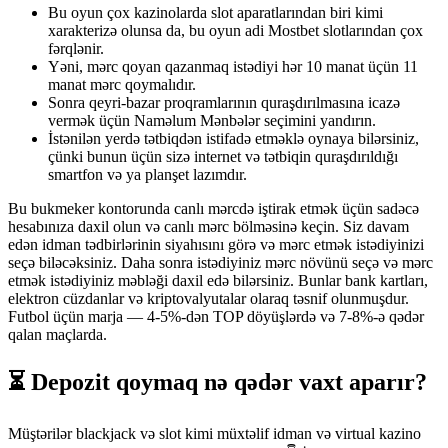
Bu oyun çox kazinolarda slot aparatlarından biri kimi
xarakterizə olunsa da, bu oyun adi Mostbet slotlarından çox
fərqlənir.
Yəni, mərc qoyan qazanmaq istədiyi hər 10 manat üçün 11
manat mərc qoymalıdır.
Sonra qeyri-bazar proqramlarının quraşdırılmasına icazə
vermək üçün Naməlum Mənbələr seçimini yandırın.
İstənilən yerdə tətbiqdən istifadə etməklə oynaya bilərsiniz,
çünki bunun üçün sizə internet və tətbiqin quraşdırıldığı
smartfon və ya planşet lazımdır.
Bu bukmeker kontorunda canlı mərcdə iştirak etmək üçün sadəcə
hesabınıza daxil olun və canlı mərc bölməsinə keçin. Siz davam
edən idman tədbirlərinin siyahısını görə və mərc etmək istədiyinizi
seçə biləcəksiniz. Daha sonra istədiyiniz mərc növünü seçə və mərc
etmək istədiyiniz məbləği daxil edə bilərsiniz. Bunlar bank kartları,
elektron cüzdanlar və kriptovalyutalar olaraq təsnif olunmuşdur.
Futbol üçün marja — 4-5%-dən TOP döyüşlərdə və 7-8%-ə qədər
qalan maçlarda.
⏳ Depozit qoymaq nə qədər vaxt aparır?
Müştərilər blackjack və slot kimi müxtəlif idman və virtual kazino