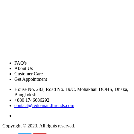
FAQ's
About Us
Customer Care
Get Appointment
House No. 283, Road No. 19/C, Mohakhali DOHS, Dhaka,
Bangladesh
+880 1746686292
contact@redoanandfriends.com
Copyright © 2023. All rights reserved.