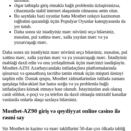
lazımdır.
Əgər tətbiqdə giriş etməklə bağlı problemlə üzləşirsinizsə,
cihazınızda stabil internet əlaqəsinin olmasına əmin olun.
Bu saytdakı bəzi oyunlar hətta Mostbet onlayn kazinonun
rəğbətini qazandığı üçün Populyar Oyunlar kateqiyasında da
yer tutub.
Daha sonra siz istədiyiniz mərc növünü seçə bilərsiniz,
məsələn, pul xəttinə mərc, xalla yayılan mərc və ya
yuxarı/aşağı mərc.
Daha sonra siz istədiyiniz mərc növünü seçə bilərsiniz, məsələn, pul
xəttinə mərc, xalla yayılan mərc və ya yuxarı/aşağı mərc. İstədiyiniz
məbləği daxil edin və onu yerləşdirmək üçün mərcinizi təsdiqləyin.
Mostbet-AZ91 Azərbaycandakı istifadəçilərə platformalarında
qüsursuz və qənaətbəxş təcrübə təmin etmək üçün müştəri dəstəyi
təqdim edir. Dəstək qrupu, Mostbet xidmətlərindən istifadə zamanı
qarşılaşa biləcəkləri hər hansı sorğu və ya problemlə bağlı
istifadəçilərə kömək etməyə həsr olunub. İstəyinizdən asılı olaraq
canlı söhbət, e-poçt və ya telefon da daxil olmaqla müxtəlif kanallar
vasitəsilə onlarla əlaqə saxlaya bilərsiniz.
Mostbet-AZ90 giriş və qeydiyyat online casino ilə
rəsmi say
Siz Mostbet-in kazino və mərc təkliflərini 50-dən çox ölkədə təbliğ