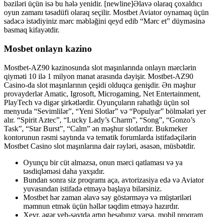
bəziləri üçün isə bu hələ yenidir. [newline]Əlavə olaraq çoxaldıcı
oyun zamanı təsadüfi olaraq seçilir. Mostbet Aviator oynamaq üçün
sadəcə istədiyiniz mərc məbləğini qeyd edib “Mərc et” düyməsinə
basmaq kifayətdir.
Mosbet onlayn kazino
Mostbet-AZ90 kazinosunda slot maşınlarında onlayn mərclərin
qiyməti 10 ilə 1 milyon manat arasında dəyişir. Mostbet-AZ90
Casino-da slot maşınlarının çeşidi olduqca genişdir. Ən məşhur
provayderlər Amatic, Igrosoft, Microgaming, Net Entertainment,
PlayTech və digər şirkətlərdir. Oyunçuların rahatlığı üçün sol
menyuda “Sevimlilər”, “Yeni Slotlar” və “Populyar” bölmələri yer
alır. “Spirit Aztec”, “Lucky Lady’s Charm”, “Song”, “Gonzo’s
Task”, “Star Burst”, “Calm” ən məşhur slotlardır. Bukmeker
kontorunun rəsmi saytında və tematik forumlarda istifadəçilərin
Mostbet Casino slot maşınlarına dair rəyləri, əsasən, müsbətdir.
Oyunçu bir cüt almazsa, onun mərci qatlaması və ya
təsdiqləməsi daha yaxşıdır.
Bundan sonra siz proqramı aça, avtorizasiya edə və Aviator
yuvasından istifadə etməyə başlaya bilərsiniz.
Mostbet hər zaman əlavə səy göstərməyə və müştəriləri
məmnun etmək üçün həllər təqdim etməyə hazırdır.
Xeyr, əgər veb-saytda artıq hesabınız varsa, mobil proqram