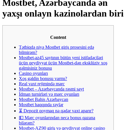
Mostbet, Azərbaycanda ən
yaxşı onlayn kazinolardan biri
Content
Tətbiqdə niyə Mostbet giriş prosesini edə
bilmirəm?
Mostbet-az45 saytının bütün yeni istifadəçiləri
üçün qeydiyyat üçün Mostbet-dən eksklüziv xoş
gəlmisiniz bonusu
Casino oyunları
Xoş gəldin bonusu varmı?
Real vaxt rejimində mərc
Mostbet – Azərbaycanda rəsmi sayt
İdman turnirləri və mərc oyunları
Mostbet Bahis Azərbaycan
Mostbet haqqında rəylər
⏳ Depozit qoymaq nə qədər vaxt aparır?
💵 Mərc oyunlarından necə bonus qazana
bilərəm?
Mostbet-AZ90 giriş və qeydiyyat online casino