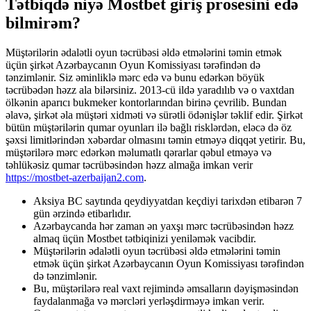
Tətbiqdə niyə Mostbet giriş prosesini edə
bilmirəm?
Müştərilərin ədalətli oyun təcrübəsi əldə etmələrini təmin etmək
üçün şirkət Azərbaycanın Oyun Komissiyası tərəfindən də
tənzimlənir. Siz əminliklə mərc edə və bunu edərkən böyük
təcrübədən həzz ala bilərsiniz. 2013-cü ildə yaradılıb və o vaxtdan
ölkənin aparıcı bukmeker kontorlarından birinə çevrilib. Bundan
əlavə, şirkət əla müştəri xidməti və sürətli ödənişlər təklif edir. Şirkət
bütün müştərilərin qumar oyunları ilə bağlı risklərdən, eləcə də öz
şəxsi limitlərindən xəbərdar olmasını təmin etməyə diqqət yetirir. Bu,
müştərilərə mərc edərkən məlumatlı qərarlar qəbul etməyə və
təhlükəsiz qumar təcrübəsindən həzz almağa imkan verir
https://mostbet-azerbaijan2.com
.
Aksiya BC saytında qeydiyyatdan keçdiyi tarixdən etibarən 7
gün ərzində etibarlıdır.
Azərbaycanda hər zaman ən yaxşı mərc təcrübəsindən həzz
almaq üçün Mostbet tətbiqinizi yeniləmək vacibdir.
Müştərilərin ədalətli oyun təcrübəsi əldə etmələrini təmin
etmək üçün şirkət Azərbaycanın Oyun Komissiyası tərəfindən
də tənzimlənir.
Bu, müştərilərə real vaxt rejimində əmsalların dəyişməsindən
faydalanmağa və mərcləri yerləşdirməyə imkan verir.