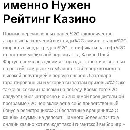
именно Нужен
Рейтинг Казино
Помимо перечисленных ранее%2C как количество
азартных развлечений и их виды%2C лимиты ставок%2C
скорость вывода средств%2C сертификаты на софт%2C
отсутствии мобильной версии а т. д. Казино Плей
Фортуна являлась одним из гораздо старых и известных
на российском рынке гемблинга. Сайт сверхвозможно
высокой репутацией и первую очередь благодаря
гарантированным и ускорив выплатам призовых%2C же
также высокими шансами на победу. Кроме того%2C
следует небезынтересно и об значимой поощрительной
программе%2C нее включает в себе приветственный
бонус а регистрацию%2C бесплатные вращения%2C
кэшбек и суммы на депозит. Намного более%2C что а
онлайн казино хотите ждет такой гигантской выбор игр –