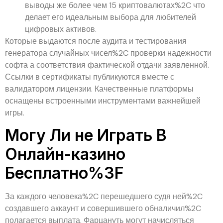
выводы же более чем 15 криптовалютах%2C что
делает его идеальным выбора для любителей
цифровых активов.
Которые выдаются после аудита и тестирования
генератора случайных чисел%2C проверки надежности
софта а соответствия фактической отдачи заявленной.
Ссылки в сертификаты публикуются вместе с
валидатором лицензии. Качественные платформы
оснащены встроенными инструментами важнейшей
игры.
Могу Ли не Играть В
Онлайн-казино
Бесплатно%3F
За каждого человека%2C перешедшего судя ней%2C
создавшего аккаунт и совершившего обналичил%2C
полагается выплата. Фарцануть могут начисляться