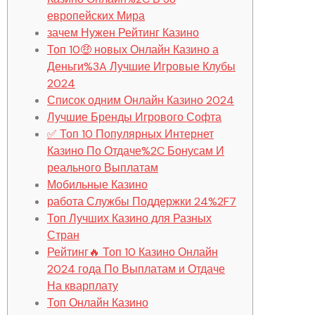
европейских Мира
зачем Нужен Рейтинг Казино
Топ 10🤑 новых Онлайн Казино а
Деньги%3A Лучшие Игровые Клубы
2024
Список одним Онлайн Казино 2024
Лучшие Бренды Игрового Софта
✅ Топ 10 Популярных Интернет
Казино По Отдаче%2C Бонусам И
реального Выплатам
Мобильные Казино
работа Службы Поддержки 24%2F7
Топ Лучших Казино для Разных
Стран
Рейтинг🔥 Топ 10 Казино Онлайн
2024 года По Выплатам и Отдаче
На кварплату
Топ Онлайн Казино