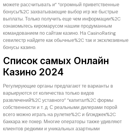
можете рассчитывать и” “огромный приветственные
бонусы%2C захватывающие выбор игр же быстрые
выплаты. Только получить еще чем информации%2C
ознакомьтесь киромарусом нашим продуманным
командованием по сайтам казино. На CasinoRating
севилестр найдете как обычные%2C так и эксклюзивные
бонусы казино.
Список самых Онлайн
Казино 2024
Регулирующие органы предлагают те варианты в
варьируются от количества только видов
развлечений%2C уставного” “капитал%2C формы
собственности и т. д. С реальными дилерами порой
всего можно играть на рулетке%2C и блэкджек%2C
баккара же покер. Многие операторы также удивляют
клиентов редкими и уникальных азартными