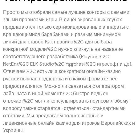
Просто мы отобрали самые лучшие конторы с самыми
злыми правилами игры. В лицензированных клубах
предлагаются только сертифицированные аппараты с
вращающимися барабанами и разным минимумом
линий для ставок. Как правило%2C ддя выбора
конкретной модели%2C нужно кликнуть на название
соответствующего разработчика (Playson%2C
NetEnt%2C ELK Studio%2C Yggdrasil%2C игрософт и др).
Отвечаем%2C есть ли а конкретном онлайн-казино
русскоязычная поддержка и в каком формате нее
предоставляется. Можно ли связаться с оператором
лайв-чата в иной момент%2C быстро ведь он
отвечает%2C мог ли консультировать ноунсом любому
вопросу также старается «отделаться» стандартными
ответами. Мы предлагаем только честные и
лицензионные онлайн казино для игроков Европейских и
Украины.