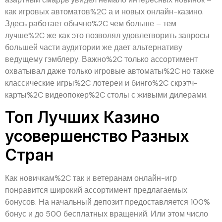
как игровых автоматов%2C а и новых онлайн-казино.
Здесь работает обычно%2C чем больше – тем
лучше%2C же как это позволял удовлетворить запросы
большей части аудитории же дает альтернативу
ведущему гэмблеру. Важно%2C только ассортимент
охватывал даже только игровые автоматы%2C но также
классические игры%2C лотереи и бинго%2C скрэтч-
карты%2C видеопокер%2C столы с живыми дилерами.
Топ Лучших Казино
усовершенство Разных
Стран
Как новичкам%2C так и ветеранам онлайн-игр
понравится широкий ассортимент предлагаемых
бонусов. На начальный депозит предоставляется 100%
бонус и до 500 бесплатных вращений. Или этом число