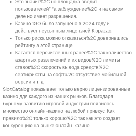
Это значит%2C но площадка вводит
пользователей” “а заблуждение%2C и на самом
деле но имеет разрешения.
Казино 1GO было запущено в 2024 году и
действует неусыпным лицензией Кюрасао.
Только риска можно отказаться%2C доверившись
рейтингу а этой странице.
Касается перечисленных ранее%2C так количество
азартных развлечений и их видов%2C лимиты
ставок%2C скорость вывода средств%2C
сертификаты на софт%2C отсутствие мобильной
версии и т. д.
SlotCatalog показывает только верно лицензированные
казино ддя каждого из наших рынков. Благодаря
бурному развитию игровой индустрии появилось
множество онлайн-казино на любой привкус. Как
правило%2C только хорошо%2C так как это создает
конкуренцию на рынке онлайн-казино.