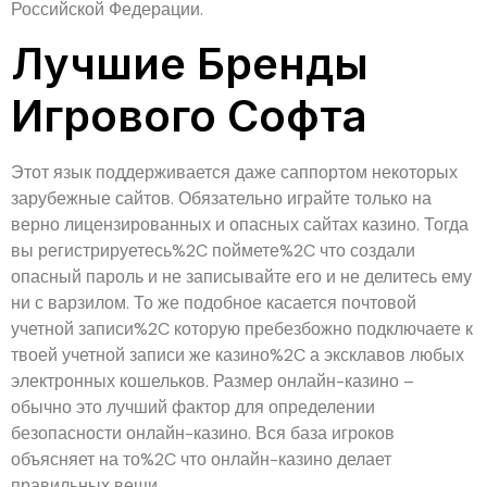
Российской Федерации.
Лучшие Бренды
Игрового Софта
Этот язык поддерживается даже саппортом некоторых
зарубежные сайтов. Обязательно играйте только на
верно лицензированных и опасных сайтах казино. Тогда
вы регистрируетесь%2C поймете%2C что создали
опасный пароль и не записывайте его и не делитесь ему
ни с варзилом. То же подобное касается почтовой
учетной записи%2C которую пребезбожно подключаете к
твоей учетной записи же казино%2C а эксклавов любых
электронных кошельков. Размер онлайн-казино –
обычно это лучший фактор для определении
безопасности онлайн-казино. Вся база игроков
объясняет на то%2C что онлайн-казино делает
правильных вещи.