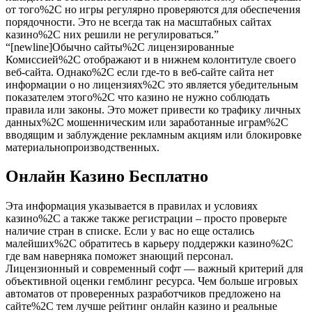
от того%2C но игры регулярно проверяются для обеспечения
порядочности. Это не всегда так на масштабных сайтах
казино%2C них решили не регулироваться.”
“[newline]Обычно сайты%2C лицензированные
Комиссией%2C отображают и в нижнем колонтитуле своего
веб-сайта. Однако%2C если где-то в веб-сайте сайта нет
информации о но лицензиях%2C это является убедительным
показателем этого%2C что казино не нужно соблюдать
правила или законы. Это может привести ко трафику личных
данных%2C мошенническим или заработанные играм%2C
вводящим и заблуждение рекламным акциям или блокировке
материальнопроизводственных.
Онлайн Казино Бесплатно
Эта информация указывается в правилах и условиях
казино%2C а также также регистрации – просто проверьте
наличие стран в списке. Если у вас но еще остались
малейших%2C обратитесь в карьеру поддержки казино%2C
где вам наверняка поможет знающий персонал.
Лицензионный и современный софт — важный критерий для
объективной оценки гемблинг ресурса. Чем больше игровых
автоматов от проверенных разработчиков предложено на
сайте%2C тем лучше рейтинг онлайн казино и реальные