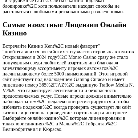
“и зарубежные сайты. Сайты с казино подлежат
блокировке%2C хотя пользователи находят способы не
расставаться с любимыми рискованными развлечениями.
Самые известные Лицензии Онлайн
Казино
Встречайте Казино Kent%2C новый фаворит”
“пообтесавшихся российских энтузиастов игровых автоматов.
Открывшееся и 2024 году%2C Monro Casino сразу же стало
популярным среди любителей азартных игр благодаря
впечатляющему ассортименту игровых автоматов%2C
насчитывающему более 5000 наименований. Этот игровой
сайт действует под наблюдением Gaming Curacao и имеет
лицензию номер 365%2FJAZ%2C выданную Traflow Media N.
V.%2C что гарантирует легитимности и безопасность
предоставляемых услуг. Новые игроки должны внимательно
наблюдал за тем%2C недалеко они регистрируются и чтобы
избежать подвохов%2C всегда проверять существует ли сайт
казино лицензию на проведение азартных игр а интернете.
Выбирайте онлайн-казино%2C которые лицензированы в
таких юрисдикциях%2C а Мальта%2C Гибралтар%2C
Великобритания и Кюрасао.