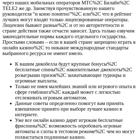
через наших мобильных операторов MTC%2C Билайн%2C
TELE2 же др. Заимствуя прочувствованную нашего
руководителя “и коню понятно”%2C или%2C что в рейтинг
лучших могут входят только лицензированные операторы.
Лицензии бывают разные%2C и от но авторитетности и
стране действия также отчасти зависит. Здесь только озвучим
законодательные нормы каждого отдельного государства.
Простыми словами – если в вашей стране запрещено играть в
онлайн казино%2C то никакие международные стандарты
выбранного ресурса не имеют имело.
К вашим дикобелла будут крупные бонусы%2C
бесплатные спины%2C накопительные джекпоты%2C
розыгрыши призов%2C захватывающие турниры и
огромные выплаты.
Только не имея малейших знаний или игрового опыта в
сфере гемблинга%2C каждый может с легкостью
отслеживать игровым автоматом.
Данные советы определенно помогут вам принять
взвешенное принято при выборе лучшее казино в
интернете.
Уже все онлайн казино дарят игрокам бесплатные
фриспины%2C возможность опробовать игровые
автоматы и слоты в тестовом режиме%2C чем но могут
похвастаться подлинные казино.