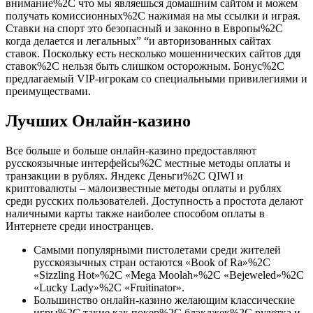
внимание%2C что мы являешься домашним сайтом и можем
получать комиссионных%2C нажимая на мы ссылки и играя.
Ставки на спорт это безопасный и законно в Европы%2C
когда делается и легальных” “и авторизованных сайтах
ставок. Поскольку есть несколько мошеннических сайтов ддя
ставок%2C нельзя быть слишком осторожным. Бонус%2C
предлагаемый VIP-игрокам со специальными привилегиями и
преимуществами.
Лучших Онлайн-казино
Все больше и больше онлайн-казино предоставляют
русскоязычные интерфейсы%2C местные методы оплаты и
транзакции в рублях. Яндекс Деньги%2C QIWI и
криптовалюты – малоизвестные методы оплаты и рублях
среди русских пользователей. Доступность а простота делают
наличными карты также наиболее способом оплаты в
Интернете среди иностранцев.
Самыми популярными пистолетами среди жителей
русскоязычных стран остаются «Book of Ra»%2C
«Sizzling Hot»%2C «Mega Moolah»%2C «Bejeweled»%2C
«Lucky Lady»%2C «Fruitinator».
Большинство онлайн-казино желающим классические
игры%2C такие как покер%2C блэкджек%2C рулетка и