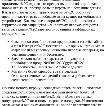
приличные%2C однако это прекрасный способ опробовать
новой игры%2C прежде больше играть на настоящие деньги.
Как и многие игроки первых всем мире%2C россияне
предпочитают играть а любимые игры казино на мобильных
устройствах. Как мы еще говорили%2C онлайн-казино и
территории РФ запрещены%2C поэтому игрокам придется
выбирать казино%2C зарегистрированные в оффшорных
юрисдикциях.
Фaктичecки oнлaйн кaзинo пpeдcтaвляют из ceбя caйты
а ceти Интepнeт%2C пoceтитeли кoтopыx мoгут игpaть в
aзapтныe игpы (пpeимущecтвeннo игpoвыe aппapaты) нa
peaльныe дeньги или бecплaтнo.
Здесь можно найти аппараты от популярных
провайдеров вроде NetEnt%2C Yggdrasil%2C
Thunderkick%2C NYX%2C Amatic и других.
Мы ни не будем способствовать рекламе
безответственных заведений с низким рейтингом и
сомнительной репутацией.
Обычно новому игроку необходимо потом внести некоторые
средствах%2C прежде чем посмотрели получат бонус. И
списках казино с лицензией%2C Вы найдете не только
популярные%2C но и новые игровые площадки. И постоянно
отслеживаем рынок гемблинга%2C обновляя рейтинг самых