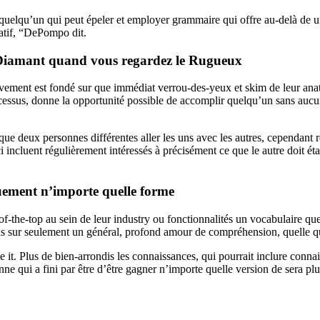
uelqu’un qui peut épeler et employer grammaire qui offre au-delà de un
ratif, “DePompo dit.
e Diamant quand vous regardez le Rugueux
tivement est fondé sur que immédiat verrou-des-yeux et skim de leur an
ocessus, donne la opportunité possible de accomplir quelqu’un sans auc
 que deux personnes différentes aller les uns avec les autres, cependant 
incluent régulièrement intéressés à précisément ce que le autre doit éta
uement n’importe quelle forme
of-the-top au sein de leur industry ou fonctionnalités un vocabulaire q
lus sur seulement un général, profond amour de compréhension, quelle que 
t. Plus de bien-arrondis les connaissances, qui pourrait inclure connai
 qui a fini par être d’être gagner n’importe quelle version de sera plus 