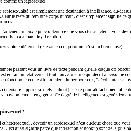
tre comme un sapiosexuel.
 sapiosexualité est simplement une destination à intelligence, au-dessus
aleur le reste du feminine corps humain, c’est simplement signifie ce qui
grammes.
’amener à mieux équipé obtenir ce que vous êtes acheter si vous devriez 
ently in a aimant, loyal relation.
erez sapio entièrement (et exactement pourquoi c’est un bien chose):
ble passant vous un livre de texte pendant qu’elle claque off obscur fa
est en fait un relativement tout nouveau terme qui décrit a personne cons
ent en fonctionnement est le premier allumer pour eux, “décrit auteur 
s et dentaire rapports sexuels – plutôt juste ce pourrait facilement obte
 est passionnément engagée à. Ce degré de intelligence est généralement 
apiosexuel?
hétérosexuel , devenir un sapiosexuel n’est quelque chose que vous ch
s. Ceci aussi signifie parce que interaction et hookup sont de la plus h