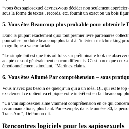
“vous êtes sapiosexuel devriez-vous décider non seulement apprécier q
sous la forme de textes , records, etc. fournit un exact ou un bois figu
5. Vous êtes Beaucoup plus probable pour obtenir l
Donc la plupart exactement quoi tout premier livre partenaires collec
pourrait se produire beaucoup plus tard à l’intérieur matchmaking pr
magnifique à valeur faciale.
“Le simple fait est que fois où folks sur préliminaire look ne observer
adapté ce sont généralement chacun différents. C’est parce que ceux-ci 
émotionnellement stimulant, “Martinez claims.
6. Vous êtes Allumé Par compréhension – sous pratiq
Vous n’avez pas besoin de quelqu’un qui a un idéal QI, qui est le top-
exactement ce obtient va et pique votre intérêt est en fait beaucoup p
“Un vrai sapiosexuel aime vraiment compréhension en ce qui concerne i
recommandations, plus haut. Par exemple, dans le années 80, la personne
Trans Am “, DePompo dit.
Rencontres logiciels pour les sapiosexuels