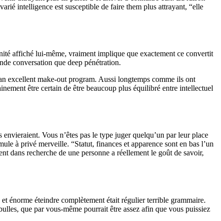
varié intelligence est susceptible de faire them plus attrayant, “elle
tunité affiché lui-même, vraiment implique que exactement ce convertit
nde conversation que deep pénétration.
r an excellent make-out program. Aussi longtemps comme ils ont
ainement être certain de être beaucoup plus équilibré entre intellectuel
 envieraient. Vous n’êtes pas le type juger quelqu’un par leur place
ule à privé merveille. “Statut, finances et apparence sont en bas l’un
ment dans recherche de une personne a réellement le goût de savoir,
 et énorme éteindre complètement était régulier terrible grammaire.
 bulles, que par vous-même pourrait être assez afin que vous puissiez