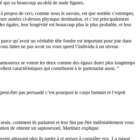
ré qui va beaucoup au-delà de nude figures.
e à propos de ceci, comme nous le savons, est que semble s’estomper,
eurs années ci-dessus physique destination, et c’est principalement
s égales, leur longévité est beaucoup plus le plus probable, et leur
 parce qu’avoir un véritable tête fondre est important pour joie dans
ous faites ne pas avoir ou vous speed l’individu à un niveau
uel amoureux se voient les deux comme des égaux durer plus longtemps
lent caractéristiques qui contribuent à le partenariat aussi. “
 peut-être pas persuadé c’est pourquoi le corps humain et l’esprit
euls, comment ils parlaient et leur fini par être indéniablement vous
tion de obtenir un sapiosexuel, Martinez explique.
ir attrayant plus ils parler à et arriver à connaître eux. La raison