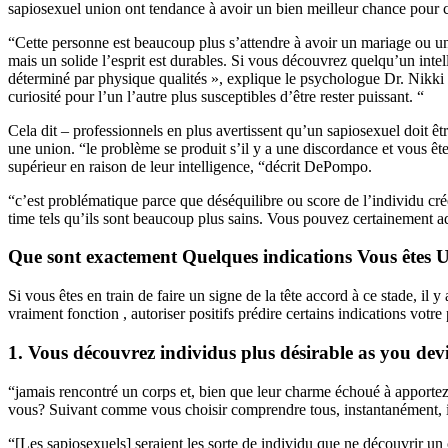
sapiosexuel union ont tendance à avoir un bien meilleur chance pour c
“Cette personne est beaucoup plus s’attendre à avoir un mariage ou un
mais un solide l’esprit est durables. Si vous découvrez quelqu’un intel
déterminé par physique qualités », explique le psychologue Dr. Nikki M
curiosité pour l’un l’autre plus susceptibles d’être rester puissant. “
Cela dit – professionnels en plus avertissent qu’un sapiosexuel doit êt
une union. “le problème se produit s’il y a une discordance et vous ê
supérieur en raison de leur intelligence, “décrit DePompo.
“c’est problématique parce que déséquilibre ou score de l’individu cr
time tels qu’ils sont beaucoup plus sains. Vous pouvez certainement adm
Que sont exactement Quelques indications Vous êtes 
Si vous êtes en train de faire un signe de la tête accord à ce stade, i
vraiment fonction , autoriser positifs prédire certains indications votre
1. Vous découvrez individus plus désirable as you de
“jamais rencontré un corps et, bien que leur charme échoué à apportez 
vous? Suivant comme vous choisir comprendre tous, instantanément, il
“[Les sapiosexuels] seraient les sorte de individu que ne découvrir un 