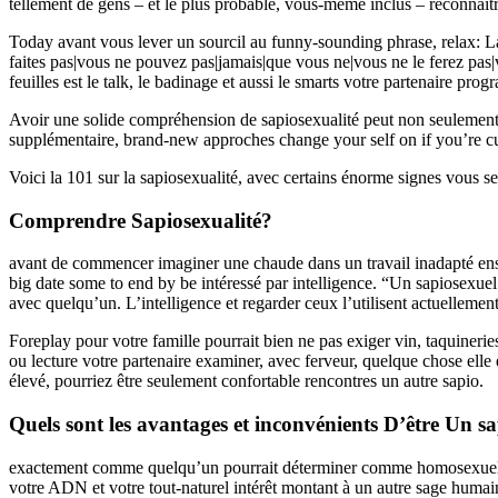
tellement de gens – et le plus probable, vous-même inclus – reconnaî
Today avant vous lever un sourcil au funny-sounding phrase, relax: La
faites pas|vous ne pouvez pas|jamais|que vous ne|vous ne le ferez pas|v
feuilles est le talk, le badinage et aussi le smarts votre partenaire pro
Avoir une solide compréhension de sapiosexualité peut non seulement t
supplémentaire, brand-new approches change your self on if you’re curr
Voici la 101 sur la sapiosexualité, avec certains énorme signes vous s
Comprendre Sapiosexualité?
avant de commencer imaginer une chaude dans un travail inadapté ensem
big date some to end by be intéressé par intelligence. “Un sapiosexuel 
avec quelqu’un. L’intelligence et regarder ceux l’utilisent actuellem
Foreplay pour votre famille pourrait bien ne pas exiger vin, taquinerie
ou lecture votre partenaire examiner, avec ferveur, quelque chose elle
élevé, pourriez être seulement confortable rencontres un autre sapio.
Quels sont les avantages et inconvénients D’être Un s
exactement comme quelqu’un pourrait déterminer comme homosexuel et 
votre ADN et votre tout-naturel intérêt montant à un autre sage humain