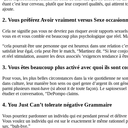
étant c’est leur cerveau, plutôt que leur corporel qualités, qui attirent 
ajoute.
2. Vous préférez Avoir vraiment versus Sexe occasionn
Cela ne signifie pas vous ne devriez pas risquer avoir rapports sexuel
vous en et vous comble est beaucoup plus psychologique que réel. Ma
“cela pourrait être une personne que est heureux dans une relation c
satisfait leur égal, cela peut être le match, “Martinez dit. “Si leur co
et réel stimulation, assurer les deux associés ‘exigences tendance à être 
3. Vous êtes beaucoup plus activé avec quoi ils sont co
Pour vous, les plus belles circonstances dans la vie quotidienne ne so
dans culture, leur manière bon sens ou quel genre d’argent ils ont gén
parmi plusieurs must-have (si about it de toute façon). Le sapiosexuel 
étudier et conversation, “DePompo claims.
4. You Just Can’t tolerate négative Grammaire
Vous pourriez pardonner un individu qui est pendant pressé et délivre 
Vous voulez un individu qui est sur le exactement le même rationnel pa
say, “buh-bye.”