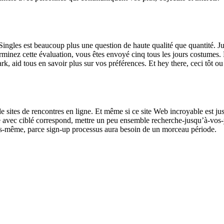
Singles est beaucoup plus une question de haute qualité que quantité. Jus
erminez cette évaluation, vous êtes envoyé cinq tous les jours costumes
rk, aid tous en savoir plus sur vos préférences. Et hey there, ceci tôt o
es de rencontres en ligne. Et même si ce site Web incroyable est just
nté avec ciblé correspond, mettre un peu ensemble recherche-jusqu’à-vo
s-même, parce sign-up processus aura besoin de un morceau période.