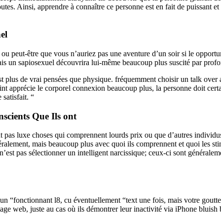
toutes. Ainsi, apprendre à connaître ce personne est en fait de puissant et 
el
s ou peut-être que vous n’auriez pas une aventure d’un soir si le oppor
is un sapiosexuel découvrira lui-même beaucoup plus suscité par profo
’est plus de vrai pensées que physique. fréquemment choisir un talk ove
njoint apprécie le corporel connexion beaucoup plus, la personne doit cert
satisfait. “
nscients Que Ils ont
nt pas luxe choses qui comprennent lourds prix ou que d’autres individus
éralement, mais beaucoup plus avec quoi ils comprennent et quoi les stim
n’est pas sélectionner un intelligent narcissique; ceux-ci sont générale
un “fonctionnant l8, cu éventuellement “text une fois, mais votre goutte
ge web, juste au cas où ils démontrer leur inactivité via iPhone bluish