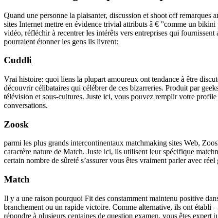
Quand une personne la plaisanter, discussion et shoot off remarques am
sites Internet mettre en évidence trivial attributs â € ”comme un bikini
vidéo, réfléchir à recentrer les intérêts vers entreprises qui fournis
pourraient étonner
les gens ils livrent:
Cuddli
Vrai histoire: quoi liens la plupart amoureux ont tendance à être discut
découvrir célibataires qui célébrer de ces bizarreries. Produit par gee
télévision et sous-cultures. Juste ici, vous pouvez remplir votre profil
conversations.
Zoosk
parmi les plus grands intercontinentaux matchmaking sites Web, Zoos
caractère nature de Match. Juste ici, ils utilisent leur spécifique mat
certain nombre de sûreté s’assurer vous êtes vraiment parler avec réel 
Match
Il y a une raison pourquoi Fit des constamment maintenu positive dans r
branchement ou un rapide victoire. Comme alternative, ils ont établi – e
répondre à plusieurs centaines de question examen, vous êtes expert j