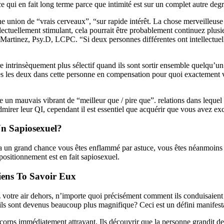
e qui en fait long terme parce que intimité est sur un complet autre deg
e union de “vrais cerveaux”, “sur rapide intérêt. La chose merveilleus
lectuellement stimulant, cela pourrait être probablement continuez plusi
artinez, Psy.D, LCPC. “Si deux personnes différentes ont intellectuelle
re intrinsèquement plus sélectif quand ils sont sortir ensemble quelqu’un
tes les deux dans cette personne en compensation pour quoi exactement v
ée un mauvais vibrant de “meilleur que / pire que”. relations dans leq
irer leur QI, cependant il est essentiel que acquérir que vous avez excel
Un Sapiosexuel?
l y a un grand chance vous êtes enflammé par astuce, vous êtes néanmoins
 positionnement est en fait sapiosexuel.
viens To Savoir Eux
votre air dehors, n’importe quoi précisément comment ils conduisaient s
s sont devenus beaucoup plus magnifique? Ceci est un défini manifesta
corps immédiatement attrayant. Ils découvrir que la personne grandit deven