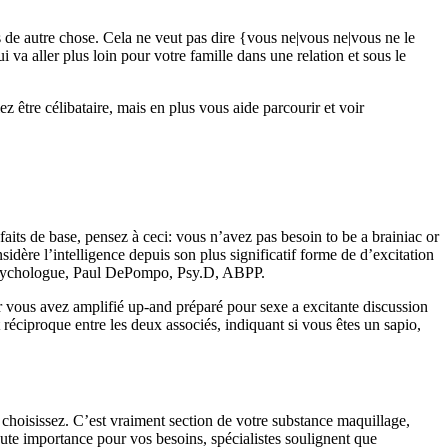
 de autre chose. Cela ne veut pas dire {vous ne|vous ne|vous ne le
 va aller plus loin pour votre famille dans une relation et sous le
être célibataire, mais en plus vous aide parcourir et voir
its de base, pensez à ceci: vous n’avez pas besoin to be a brainiac or
idère l’intelligence depuis son plus significatif forme de d’excitation
et psychologue, Paul DePompo, Psy.D, ABPP.
nir vous avez amplifié up-and préparé pour sexe a excitante discussion
réciproque entre les deux associés, indiquant si vous êtes un sapio,
oisissez. C’est vraiment section de votre substance maquillage,
aute importance pour vos besoins, spécialistes soulignent que