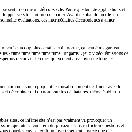
t se sentir comme un défi obstacle. Parce que tant de applications et
de frapper vers le haut un sens parler. Avant de abandonner le jeu
sonnalité évaluations, ces intermédiaires électroniques à aimer
re un peu beaucoup plus certains et du norme, ça peut être aggravant
les {films|films|films|films|films “ringards”, jeux vidéo, émissions de
 et espérons découvrir femmes qui veulent aussi avoir de longues
une combinaison impliquant le causal sentiment de Tinder avec le
ls et déterminer oui ou non pour les célibataires. même établir un
ables sites, ce infâme site n’est pas vraiment va provoquer un
saire que utilisateurs remplir plusieurs sans restriction questions et
ous pourriez envisager fit un investissement – parce que c’est –