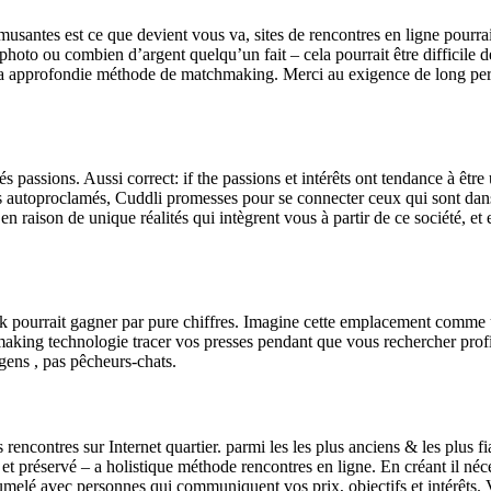
usantes est ce que devient vous va, sites de rencontres en ligne pourrai
 photo ou combien d’argent quelqu’un fait – cela pourrait être difficile 
sent a approfondie méthode de matchmaking. Merci au exigence de long per
és passions. Aussi correct: if the passions et intérêts ont tendance à êt
ks autoproclamés, Cuddli promesses pour se connecter ceux qui sont dans 
e en raison de unique réalités qui intègrent vous à partir de ce société,
k pourrait gagner par pure chiffres. Imagine cette emplacement comme 
chmaking technologie tracer vos presses pendant que vous rechercher profi
gens , pas pêcheurs-chats.
encontres sur Internet quartier. parmi les les plus anciens & les plus fi
t préservé – a holistique méthode rencontres en ligne. En créant il néces
umelé avec personnes qui communiquent vos prix, objectifs et intérêts. V