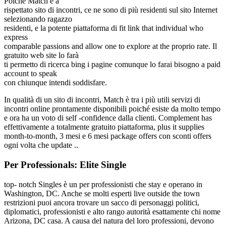
Poiché Match è a
rispettato sito di incontri, ce ne sono di più residenti sul sito Internet
selezionando ragazzo
residenti, e la potente piattaforma di fit link that individual who
express
comparable passions and allow one to explore at the proprio rate. Il
gratuito web site lo farà
ti permetto di ricerca bing i pagine comunque lo farai bisogno a paid
account to speak
con chiunque intendi soddisfare.
In qualità di un sito di incontri, Match è tra i più utili servizi di
incontri online prontamente disponibili poiché esiste da molto tempo
e ora ha un voto di self -confidence dalla clienti. Complement has
effettivamente a totalmente gratuito piattaforma, plus it supplies
month-to-month, 3 mesi e 6 mesi package offers con sconti offers
ogni volta che update ..
Per Professionals: Elite Single
top- notch Singles è un per professionisti che stay e operano in
Washington, DC. Anche se molti esperti live outside the town
restrizioni puoi ancora trovare un sacco di personaggi politici,
diplomatici, professionisti e alto rango autorità esattamente chi nome
Arizona, DC casa. A causa del natura del loro professioni, devono