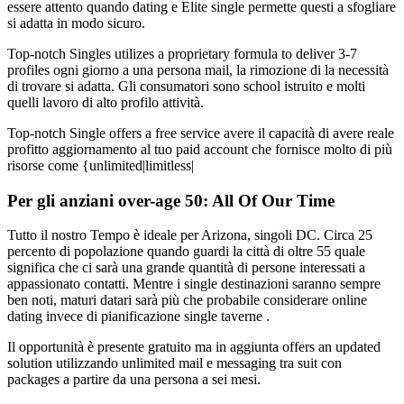
essere attento quando dating e Elite single permette questi a sfogliare
si adatta in modo sicuro.
Top-notch Singles utilizes a proprietary formula to deliver 3-7
profiles ogni giorno a una persona mail, la rimozione di la necessità
di trovare si adatta. Gli consumatori sono school istruito e molti
quelli lavoro di alto profilo attività.
Top-notch Single offers a free service avere il capacità di avere reale
profitto aggiornamento al tuo paid account che fornisce molto di più
risorse come {unlimited|limitless|
Per gli anziani over-age 50: All Of Our Time
Tutto il nostro Tempo è ideale per Arizona, singoli DC. Circa 25
percento di popolazione quando guardi la città di oltre 55 quale
significa che ci sarà una grande quantità di persone interessati a
appassionato contatti. Mentre i single destinazioni saranno sempre
ben noti, maturi datari sarà più che probabile considerare online
dating invece di pianificazione single taverne .
Il opportunità è presente gratuito ma in aggiunta offers an updated
solution utilizzando unlimited mail e messaging tra suit con
packages a partire da una persona a sei mesi.