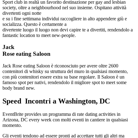
Sport club in realtà un favorito destinazione per gay and lesbian
society, oltre a neighbourhood nel suo insieme. Ospitano attività
divertenti ogni notte
e su i fine settimana individui raccogliere in alto appendere giù e
socializza. Questo è certamente a
divertente luogo il luogo non devi capire te a divertiti, rendendolo a
fantastic location to meet new-people.
Jack
Rose eating Saloon
Jack Rose eating Saloon è riconosciuto per avere oltre 2600
contenitori di whisky su struttura del muro in qualsiasi momento,
con più contenitori essere extra su base regolare. Il Saloon è un
famoso spot per nativi, rendendolo il migliore spot to meet some
body brand new.
Speed ​​ Incontri a Washington, DC
EventBrite provides un programma di rate dating activities in
Arizona, DC every week con molti eventi in cantiere in qualsiasi
momento.
Gli eventi tendono ad essere pronti ad accettare tutti gli altri ma