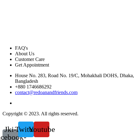
FAQ's
About Us
Customer Care
Get Appointment
House No. 283, Road No. 19/C, Mohakhali DOHS, Dhaka,
Bangladesh
+880 1746686292
contact@redoanandfriends.com
Copyright © 2023. All rights reserved.
Jki-
Twitter
Youtube
acebook-