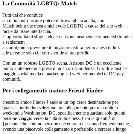
La Comunità LGBTQ: Match
Tutti dal che conduce
siti di incontri fornire potere di trova lgbt si adatta, con
Match being the most amichevole LGBTQ a causa del sito web
facile da usare interfaccia.
L’opportunità di sfoglia elenco e istantaneamente connettersi (tramite
a settlement
account) aiuta prevenire il lungo procedura per in attesa di link
alle persone solo chi corrisponde al tuo profilo.
Con un un robusto LGBTQ scena, Arizona DC è un eccellente
punto a ottenere una presa di una corrispondenza. Grindr e Just Lei
maggio social media e marketing siti web per membri di DC gay
comunità.
Per i collegamenti: mature Friend Finder
cresciuto amico Finder è ancora un top cerca destinazione per
qualsiasi individuo selezione un collegamento per una notte o
weekend a Washington, DC, specificamente guardare solo quanti
persone viaggio verso la città su business. Con la quantità di
{persone che entrano|persone che entrano e escono frequentemente,
avendo una piacevole collegamento è preferibile a cercare a lungo