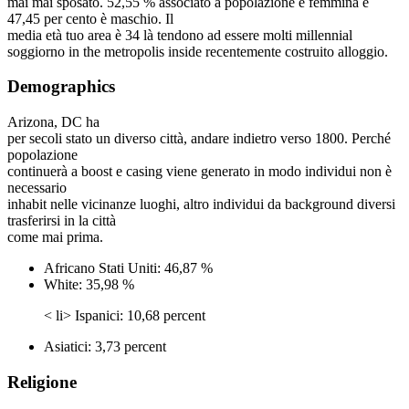
mai mai sposato. 52,55 % associato a popolazione è femmina e
47,45 per cento è maschio. Il
media età tuo area è 34 là tendono ad essere molti millennial
soggiorno in the metropolis inside recentemente costruito alloggio.
Demographics
Arizona, DC ha
per secoli stato un diverso città, andare indietro verso 1800. Perché
popolazione
continuerà a boost e casing viene generato in modo individui non è
necessario
inhabit nelle vicinanze luoghi, altro individui da background diversi
trasferirsi in la città
come mai prima.
Africano Stati Uniti: 46,87 %
White: 35,98 %
< li> Ispanici: 10,68 percent
Asiatici: 3,73 percent
Religione