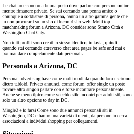
Le chat aree sono una buona posto dove parlare con persone online
mentre rimanere privato. Se stai cercando una penna amico o
chiunque a soddisfare di persona, hanno un altro gamma gente che
tu non procurarti su un sito di incontri sito web. Molti top
matchmaking forum a Arizona, DC consider sono Strano Città e
Washington Chat City.
Non tutti profili sono creati lo stesso identico, tuttavia, quindi
quando stai cercando attraverso chat area pages be safe and mai e
poi mai dare completamente dati personali.
Personals a Arizona, DC
Personal advertising have come molti modi da quando loro uscirono
dietro tabloid. Privato annunci, come forum, offer single un posto
trovare altro singoli parlare con e forse incontrare personalmente.
Anche se meno tipico come vecchio stile incontri per adulti siti, sono
solo un altro opzione to day in DC.
Mingle2 e lo farai Come sono due annunci personali siti in
Washington, DC e hanno una varietà di utenti, da persone in cerca
associazioni a individui shopping per collegamenti.
Situazioni