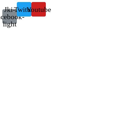
Jki-
Twitter
Youtube
acebook-
light