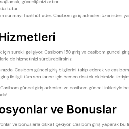
ğlamak, güvenliğinizi artırır.
nda tutar.
neyim sunmayı taahhüt eder. Casibom giriş adresleri üzerinden ya
Hizmetleri
k için sürekli gelişiyor. Casibom 158 giriş ve casibom güncel gir
erle de hizmetinizi sürdürebilirsiniz.
nızda. Casibom güncel giriş bilgilerini takip ederek ve casibom
riş ile ilgili tüm sorularınız için hemen destek ekibimizle iletişi
asibom güncel giriş adresleri ve casibom güncel linkleriyle he
ada!
syonlar ve Bonuslar
onlar ve bonuslarla dikkat çekiyor. Casibom giriş yaparak bu fır