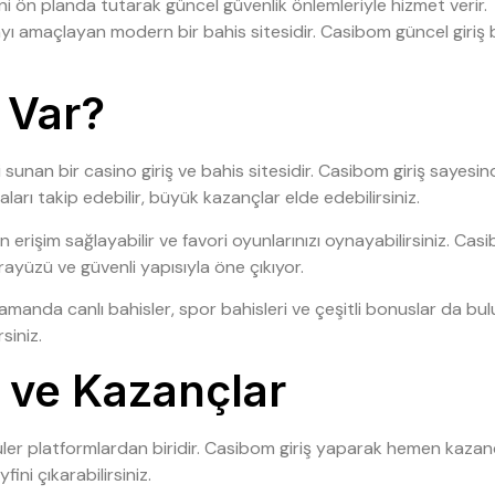
iğini ön planda tutarak güncel güvenlik önlemleriyle hizmet verir.
yı amaçlayan modern bir bahis sitesidir. Casibom güncel giriş b
 Var?
sunan bir casino giriş ve bahis sitesidir. Casibom giriş sayesinde
arı takip edebilir, büyük kazançlar elde edebilirsiniz.
erişim sağlayabilir ve favori oyunlarınızı oynayabilirsiniz. Cas
arayüzü ve güvenli yapısıyla öne çıkıyor.
amanda canlı bahisler, spor bahisleri ve çeşitli bonuslar da b
siniz.
 ve Kazançlar
üler platformlardan biridir. Casibom giriş yaparak hemen kazançl
ini çıkarabilirsiniz.