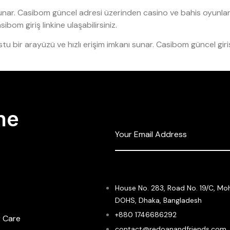
sunar. Casibom güncel adresi üzerinden casino ve bahis oyunların
bom giriş linkine ulaşabilirsiniz.
tu bir arayüzü ve hızlı erişim imkanı sunar. Casibom güncel giri
he
House No. 283, Road No. 19/C, Mo
DOHS, Dhaka, Bangladesh
+880 1746686292
 Care
contact@redoanandfriends.com