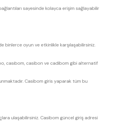
ağlantıları sayesinde kolayca erişim sağlayabilir
 binlerce oyun ve etkinlikle karşılaşabilirsiniz.
ibo, casıbom, casibon ve cadibom gibi alternatif
ulunmaktadır. Casibom giris yaparak tüm bu
ara ulaşabilirsiniz. Casibom güncel giriş adresi