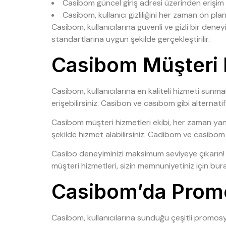
Casibom güncel giriş adresi üzerinden erişim sa
Casibom, kullanıcı gizliliğini her zaman ön pla
Casibom, kullanıcılarına güvenli ve gizli bir de
standartlarına uygun şekilde gerçekleştirilir.
Casibom Müşteri 
Casibom, kullanıcılarına en kaliteli hizmeti sunma
erişebilirsiniz. Casibon ve casıbom gibi alternatifl
Casibom müşteri hizmetleri ekibi, her zaman yanı
şekilde hizmet alabilirsiniz. Cadibom ve casibom gi
Casibo deneyiminizi maksimum seviyeye çıkarın! C
müşteri hizmetleri, sizin memnuniyetiniz için bur
Casibom’da Promo
Casibom, kullanıcılarına sunduğu çeşitli promosy