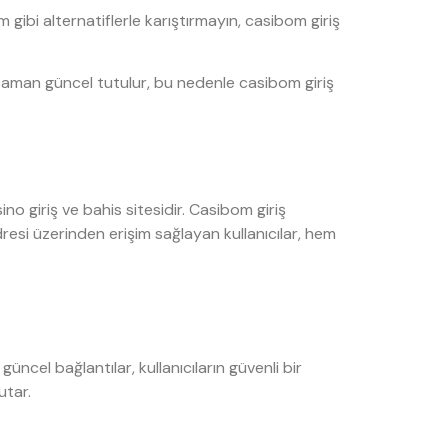
gibi alternatiflerle karıştırmayın, casibom giriş
zaman güncel tutulur, bu nedenle casibom giriş
o giriş ve bahis sitesidir. Casibom giriş
dresi üzerinden erişim sağlayan kullanıcılar, hem
üncel bağlantılar, kullanıcıların güvenli bir
utar.