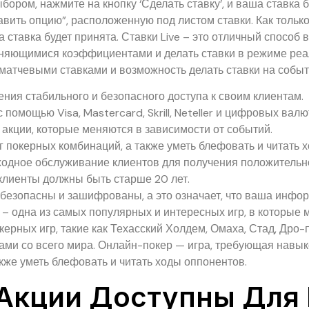
бором, нажмите на кнопку ‘Сделать ставку’, и ваша ставка 
авить опцию”, расположенную под листом ставки. Как тольк
а ставка будет принята. Ставки Live – это отличный способ
няющимися коэффициентами и делать ставки в режиме реал
атчевыми ставками и возможность делать ставки на событи
ния стабильного и безопасного доступа к своим клиентам.
помощью Visa, Mastercard, Skrill, Neteller и цифровых валют
акции, которые меняются в зависимости от событий.
 покерных комбинаций, а также уметь блефовать и читать 
одное обслуживание клиентов для получения положительно
клиенты должны быть старше 20 лет.
и безопасны и зашифрованы, а это означает, что ваша инфор
 – одна из самых популярных и интересных игр, в которые 
рных игр, такие как Техасский Холдем, Омаха, Стад, Дро-п
ами со всего мира. Онлайн-покер — игра, требующая навыко
кже уметь блефовать и читать ходы оппонентов.
 Акции Доступны Для 