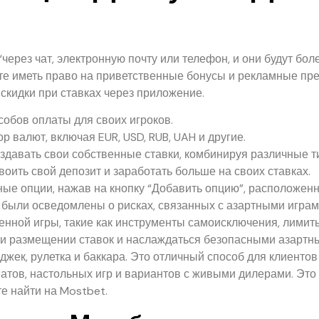
через чат, электронную почту или телефон, и они будут бо
ете иметь право на приветственные бонусы и рекламные п
скидки при ставках через приложение.
обов оплаты для своих игроков.
 валют, включая EUR, USD, RUB, UAH и другие.
давать свои собственные ставки, комбинируя различные т
воить свой депозит и заработать больше на своих ставках.
ые опции, нажав на кнопку “Добавить опцию”, расположенн
 были осведомлены о рисках, связанных с азартными играми
енной игры, такие как инструменты самоисключения, лимиты
 размещении ставок и наслаждаться безопасными азартными
экджек, рулетка и баккара. Это отличный способ для клиент
матов, настольных игр и вариантов с живыми дилерами. Эт
те найти на Mostbet.