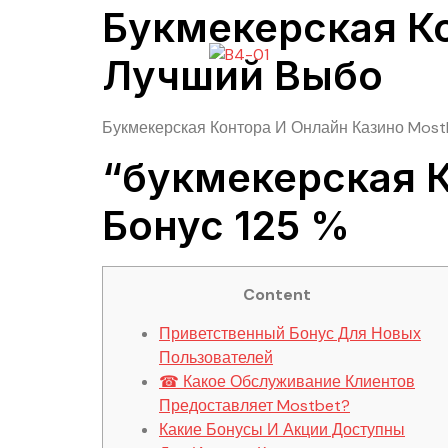
Букмекерская Ко
Лучший Выбо
Букмекерская Контора И Онлайн Казино Most
“букмекерская К
Бонус 125 %
Content
Приветственный Бонус Для Новых
Пользователей
☎ Какое Обслуживание Клиентов
Предоставляет Mostbet?
Какие Бонусы И Акции Доступны