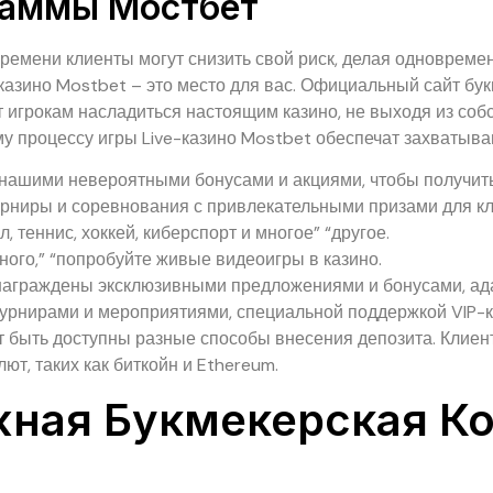
раммы Мостбет
времени клиенты могут снизить свой риск, делая одноврем
казино Mostbet – это место для вас. Официальный сайт бу
 игрокам насладиться настоящим казино, не выходя из со
у процессу игры Live-казино Mostbet обеспечат захватыва
 нашими невероятными бонусами и акциями, чтобы получить
урниры и соревнования с привлекательными призами для кл
, теннис, хоккей, киберспорт и многое” “другое.
ного,” “попробуйте живые видеоигры в казино.
знаграждены эксклюзивными предложениями и бонусами, ад
урнирами и мероприятиями, специальной поддержкой VIP-кл
т быть доступны разные способы внесения депозита. Клиен
алют, таких как биткойн и Ethereum.
жная Букмекерская К