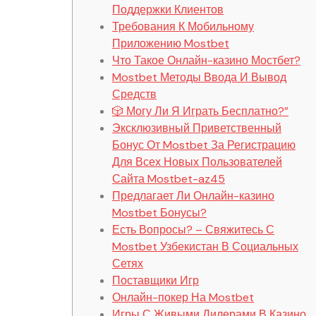
Поддержки Клиентов
Требования К Мобильному
Приложению Mostbet
Что Такое Онлайн-казино Мостбет?
Mostbet Методы Ввода И Вывод
Средств
🎲 Могу Ли Я Играть Бесплатно?”
Эксклюзивный Приветственный
Бонус От Mostbet За Регистрацию
Для Всех Новых Пользователей
Сайта Mostbet-az45
Предлагает Ли Онлайн-казино
Mostbet Бонусы?
Есть Вопросы? – Свяжитесь С
Mostbet Узбекистан В Социальных
Сетях
Поставщики Игр
Онлайн-покер На Mostbet
Игры С Живыми Дилерами В Казино