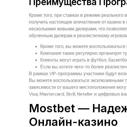
Преимущества Прог
Кроме того, при ставках в режиме реального 
получить настоящие впечатления от казино в 
несколькими живыми дилерами, что позволяет
обученным дилерам и реалистичному игровом
Кроме того, вы можете воспользоваться
Компания также регулярно организует т
Клиенты могут играть в футбол, баскетбол
Если вы хотите чего-то более реалистич
В рамках VIP-программы участники будут во
Вы можете воспользоваться эксклюзивными т
зависимости от вашего местоположения могу
Visa, Mastercard, Skrill, Neteller и цифровых в
Mostbet — Наде
Онлайн-казино