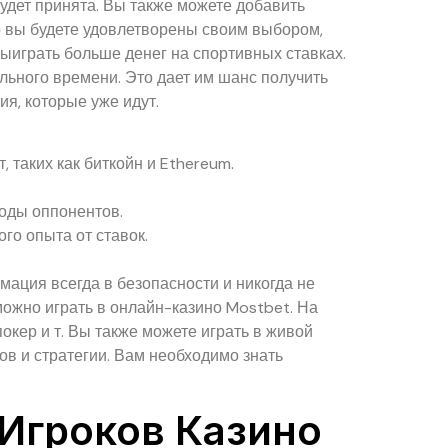
будет принята. Вы также можете добавить
о вы будете удовлетворены своим выбором,
 выиграть больше денег на спортивных ставках.
ьного времени. Это дает им шанс получить
я, которые уже идут.
, таких как биткойн и Ethereum.
ходы оппонентов.
го опыта от ставок.
мация всегда в безопасности и никогда не
можно играть в онлайн-казино Mostbet. На
окер и т. Вы также можете играть в живой
в и стратегии. Вам необходимо знать
Игроков Казино