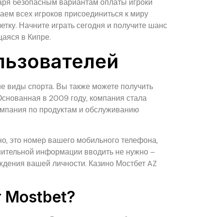
даря безопасным вариантам оплаты игроки
шаем всех игроков присоединиться к миру
тку. Начните играть сегодня и получите шанс
аяся в Кипре.
льзователей
ие виды спорта. Вы также можете получить
Основанная в 2009 году, компания стала
компания по продуктам и обслуживанию
жно, это номер вашего мобильного телефона,
лнительной информации вводить не нужно –
ждения вашей личности. Казино Мостбет AZ
 Mostbet?