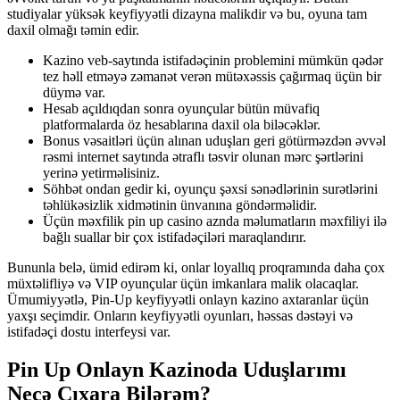
studiyalar yüksək keyfiyyətli dizayna malikdir və bu, oyuna tam
daxil olmağı təmin edir.
Kazino veb-saytında istifadəçinin problemini mümkün qədər
tez həll etməyə zəmanət verən mütəxəssis çağırmaq üçün bir
düymə var.
Hesab açıldıqdan sonra oyunçular bütün müvafiq
platformalarda öz hesablarına daxil ola biləcəklər.
Bonus vəsaitləri üçün alınan uduşları geri götürməzdən əvvəl
rəsmi internet saytında ətraflı təsvir olunan mərc şərtlərini
yerinə yetirməlisiniz.
Söhbət ondan gedir ki, oyunçu şəxsi sənədlərinin surətlərini
təhlükəsizlik xidmətinin ünvanına göndərməlidir.
Üçün məxfilik pin up casino aznda məlumatların məxfiliyi ilə
bağlı suallar bir çox istifadəçiləri maraqlandırır.
Bununla belə, ümid edirəm ki, onlar loyallıq proqramında daha çox
müxtəlifliyə və VIP oyunçular üçün imkanlara malik olacaqlar.
Ümumiyyətlə, Pin-Up keyfiyyətli onlayn kazino axtaranlar üçün
yaxşı seçimdir. Onların keyfiyyətli oyunları, həssas dəstəyi və
istifadəçi dostu interfeysi var.
Pin Up Onlayn Kazinoda Uduşlarımı
Necə Çıxara Bilərəm?