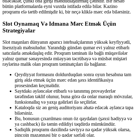
biləcəklər, çünki ona girişi məhdudlaşdırmaq çətindir. Bir hesab
bütün platformalarda eyni vaxtda istifadə edilə bilər. Kazino
proqramı elə tərtib edilmişdir ki, bir neçə kliklə mərc edə bilərsiniz.
Slot Oynamaq Və Idmana Mərc Etmək Üçün
Strategiyalar
Slot maşınları dünyanın aparıcı istehsalçılarının yüksək keyfiyyətli,
lisenziyalı məhsuludur. Yarandığı gündən qumar evi yalnız etibarlı
satıcılarla əməkdaşlıq edir. Proqram təminatı ilə bağlı müqavilələr
yalnız qumar sənayesində müəyyən təcrübəyə və müsbət müştəri
rəylərinə malik olan proqram təminatçıları ilə bağlanır.
Qeydiyyat formasını doldurduqdan sonra oyun hesabına tam
giriş əldə etmək üçün mərc edən şəxs identifikasiya
prosesindən keçməlidir.
Saytdakı əyləncələr etibarlı və tanınmış provayderlər
tərəfindən təklif olunur, buna görə də onlar maraqlı mövzular,
funksionallıq və yaxşı gəlirləri ilə seçilirlər.
Kataloqda siz ən geniş auditoriyanı əhatə edəcək əyləncə tapa
bilərsiniz.
Bu, bonusun çıxarılması onun öz qaydaları (şəxsi hədiyyə və
ya cashback) ilə təmin edildiyi təqdirdə mümkündür.
Sadiqlik proqramı daxilində səviyyə nə qədər yüksək olarsa,
pincoin məzənnəsi bir o qədər sərfəli olar.