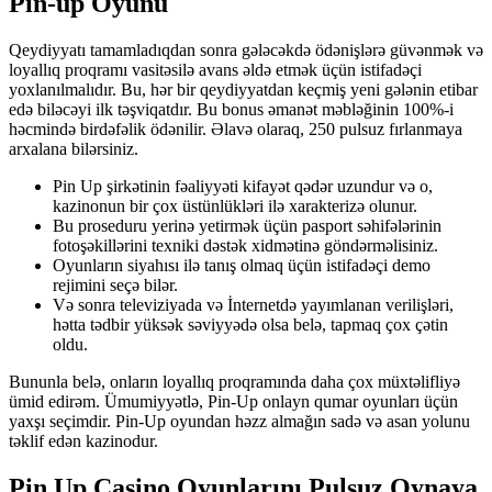
Pin-up Oyunu
Qeydiyyatı tamamladıqdan sonra gələcəkdə ödənişlərə güvənmək və
loyallıq proqramı vasitəsilə avans əldə etmək üçün istifadəçi
yoxlanılmalıdır. Bu, hər bir qeydiyyatdan keçmiş yeni gələnin etibar
edə biləcəyi ilk təşviqatdır. Bu bonus əmanət məbləğinin 100%-i
həcmində birdəfəlik ödənilir. Əlavə olaraq, 250 pulsuz fırlanmaya
arxalana bilərsiniz.
Pin Up şirkətinin fəaliyyəti kifayət qədər uzundur və o,
kazinonun bir çox üstünlükləri ilə xarakterizə olunur.
Bu proseduru yerinə yetirmək üçün pasport səhifələrinin
fotoşəkillərini texniki dəstək xidmətinə göndərməlisiniz.
Oyunların siyahısı ilə tanış olmaq üçün istifadəçi demo
rejimini seçə bilər.
Və sonra televiziyada və İnternetdə yayımlanan verilişləri,
hətta tədbir yüksək səviyyədə olsa belə, tapmaq çox çətin
oldu.
Bununla belə, onların loyallıq proqramında daha çox müxtəlifliyə
ümid edirəm. Ümumiyyətlə, Pin-Up onlayn qumar oyunları üçün
yaxşı seçimdir. Pin-Up oyundan həzz almağın sadə və asan yolunu
təklif edən kazinodur.
Pin Up Casino Oyunlarını Pulsuz Oynaya