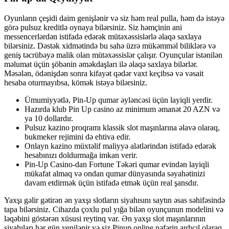
Oyunların çeşidi daim genişlənir və siz həm real pulla, həm də istəyə
görə pulsuz kreditlə oynaya bilərsiniz. Siz həmçinin ani
messencerlərdən istifadə edərək mütəxəssislərlə əlaqə saxlaya
bilərsiniz. Dəstək xidmətində bu sahə üzrə mükəmməl biliklərə və
geniş təcrübəyə malik olan mütəxəssislər çalışır. Oyunçular istənilən
məlumat üçün şöbənin əməkdaşları ilə əlaqə saxlaya bilərlər.
Məsələn, ödənişdən sonra kifayət qədər vaxt keçibsə və vəsait
hesaba oturmayıbsa, kömək istəyə bilərsiniz.
Ümumiyyətlə, Pin-Up qumar əyləncəsi üçün layiqli yerdir.
Hazırda klub Pin Up casino az minimum əmanət 20 AZN və
ya 10 dollardır.
Pulsuz kazino proqramı klassik slot maşınlarına əlavə olaraq,
bukmeker rejimini də ehtiva edir.
Onlayn kazino müxtəlif maliyyə alətlərindən istifadə edərək
hesabınızı doldurmağa imkan verir.
Pin-Up Casino-dan Fortune Təkəri qumar evindən layiqli
mükafat almaq və ondan qumar dünyasında səyahətinizi
davam etdirmək üçün istifadə etmək üçün real şansdır.
Yaxşı gəlir gətirən ən yaxşı slotların siyahısını saytın əsas səhifəsində
tapa bilərsiniz. Cihazda çoxlu pul yığa bilən oyunçunun modelini və
ləqəbini göstərən xüsusi reytinq var. Ən yaxşı slot maşınlarının
siyahıları hər gün yenilənir və siz Pinup online nəfərin ardıcıl olaraq