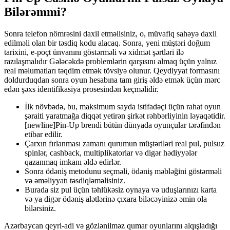
Bilərəmmi?
Sonra telefon nömrəsini daxil etməlisiniz, o, müvafiq sahəyə daxil
edilməli olan bir təsdiq kodu alacaq. Sonra, yeni müştəri doğum
tarixini, e-poçt ünvanını göstərməli və xidmət şərtləri ilə
razılaşmalıdır Gələcəkdə problemlərin qarşısını almaq üçün yalnız
real məlumatları təqdim etmək tövsiyə olunur. Qeydiyyat formasını
doldurduqdan sonra oyun hesabına tam giriş əldə etmək üçün mərc
edən şəxs identifikasiya prosesindən keçməlidir.
İlk növbədə, bu, maksimum sayda istifadəçi üçün rahat oyun
şəraiti yaratmağa diqqət yetirən şirkət rəhbərliyinin ləyaqətidir.
[newline]Pin-Up brendi bütün dünyada oyunçular tərəfindən
etibar edilir.
Çarxın fırlanması zamanı qurumun müştəriləri real pul, pulsuz
spinlər, cashback, multiplikatorlar və digər hədiyyələr
qazanmaq imkanı əldə edirlər.
Sonra ödəniş metodunu seçməli, ödəniş məbləğini göstərməli
və əməliyyatı təsdiqləməlisiniz.
Burada siz pul üçün təhlükəsiz oynaya və uduşlarınızı karta
və ya digər ödəniş alətlərinə çıxara biləcəyinizə əmin ola
bilərsiniz.
Azərbaycan qeyri-adi və gözlənilməz qumar oyunlarını alqışladığı