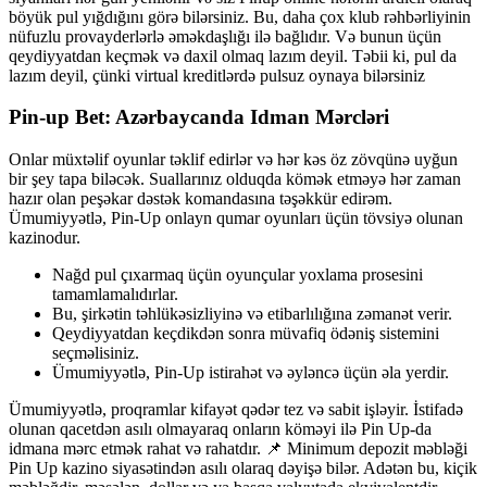
böyük pul yığdığını görə bilərsiniz. Bu, daha çox klub rəhbərliyinin
nüfuzlu provayderlərlə əməkdaşlığı ilə bağlıdır. Və bunun üçün
qeydiyyatdan keçmək və daxil olmaq lazım deyil. Təbii ki, pul da
lazım deyil, çünki virtual kreditlərdə pulsuz oynaya bilərsiniz
Pin-up Bet: Azərbaycanda Idman Mərcləri
Onlar müxtəlif oyunlar təklif edirlər və hər kəs öz zövqünə uyğun
bir şey tapa biləcək. Suallarınız olduqda kömək etməyə hər zaman
hazır olan peşəkar dəstək komandasına təşəkkür edirəm.
Ümumiyyətlə, Pin-Up onlayn qumar oyunları üçün tövsiyə olunan
kazinodur.
Nağd pul çıxarmaq üçün oyunçular yoxlama prosesini
tamamlamalıdırlar.
Bu, şirkətin təhlükəsizliyinə və etibarlılığına zəmanət verir.
Qeydiyyatdan keçdikdən sonra müvafiq ödəniş sistemini
seçməlisiniz.
Ümumiyyətlə, Pin-Up istirahət və əyləncə üçün əla yerdir.
Ümumiyyətlə, proqramlar kifayət qədər tez və sabit işləyir. İstifadə
olunan qacetdən asılı olmayaraq onların köməyi ilə Pin Up-da
idmana mərc etmək rahat və rahatdır. 📌 Minimum depozit məbləği
Pin Up kazino siyasətindən asılı olaraq dəyişə bilər. Adətən bu, kiçik