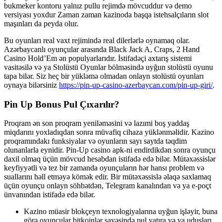
bukmeker kontoru yalnız pullu rejimdə mövcuddur və demo
versiyası yoxdur Zaman zaman kazinoda başqa istehsalçıların slot
maşınları da peyda olur.
Bu oyunları real vaxt rejimində real dilerlərlə oynamaq olar.
Azərbaycanlı oyunçular arasında Black Jack A, Craps, 2 Hand
Casino Hold’Em ən populyarlarıdır. İstifadəçi axtarış sistemi
vasitəsilə və ya Stolüstü Oyunlar bölməsində uyğun stolüstü oyunu
tapa bilər. Siz heç bir yükləmə olmadan onlayn stolüstü oyunları
oynaya bilərsiniz
https://pin-up-casino-azerbaycan.com/pin-up-giri/
.
Pin Up Bonus Pul Çıxarılır?
Proqram ən son proqram yeniləməsini və lazımi boş yaddaş
miqdarını yoxladıqdan sonra müvafiq cihaza yüklənməlidir. Kazino
proqramındakı funksiyalar və oyunların sayı saytda təqdim
olunanlarla eynidir. Pin-Up casino apk-ni endirdikdən sonra oyunçu
daxil olmaq üçün mövcud hesabdan istifadə edə bilər. Mütəxəssislər
keyfiyyətli və tez bir zamanda oyunçuların hər hansı problem və
suallarını həll etməyə kömək edir. Bir mütəxəssislə əlaqə saxlamaq
üçün oyunçu onlayn söhbətdən, Telegram kanalından və ya e-poçt
ünvanından istifadə edə bilər.
Kazino müasir blokçeyn texnologiyalarına uyğun işləyir, buna
görə oyunçular bitkoinlər sayəsində pul yatıra və ya uduşları