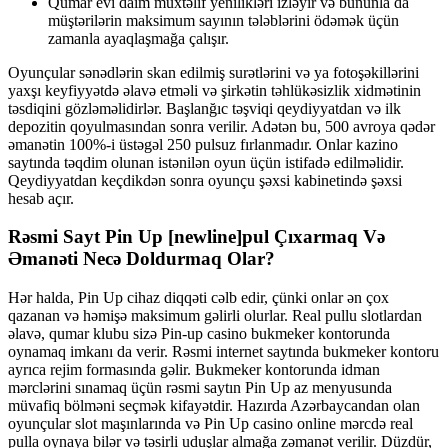
Qumar evi daim müxtəlif yenilikləri izləyir və bununla da
müştərilərin maksimum sayının tələblərini ödəmək üçün
zamanla ayaqlaşmağa çalışır.
Oyunçular sənədlərin skan edilmiş surətlərini və ya fotoşəkillərini
yaxşı keyfiyyətdə əlavə etməli və şirkətin təhlükəsizlik xidmətinin
təsdiqini gözləməlidirlər. Başlanğıc təşviqi qeydiyyatdan və ilk
depozitin qoyulmasından sonra verilir. Adətən bu, 500 avroya qədər
əmanətin 100%-i üstəgəl 250 pulsuz fırlanmadır. Onlar kazino
saytında təqdim olunan istənilən oyun üçün istifadə edilməlidir.
Qeydiyyatdan keçdikdən sonra oyunçu şəxsi kabinetində şəxsi
hesab açır.
Rəsmi Sayt Pin Up [newline]pul Çıxarmaq Və
Əmanəti Necə Doldurmaq Olar?
Hər halda, Pin Up cihaz diqqəti cəlb edir, çünki onlar ən çox
qazanan və həmişə maksimum gəlirli olurlar. Real pullu slotlardan
əlavə, qumar klubu sizə Pin-up casino bukmeker kontorunda
oynamaq imkanı da verir. Rəsmi internet saytında bukmeker kontoru
ayrıca rejim formasında gəlir. Bukmeker kontorunda idman
mərclərini sınamaq üçün rəsmi saytın Pin Up az menyusunda
müvafiq bölməni seçmək kifayətdir. Hazırda Azərbaycandan olan
oyunçular slot maşınlarında və Pin Up casino online mərcdə real
pulla oynaya bilər və təsirli uduşlar almağa zəmanət verilir. Düzdür,