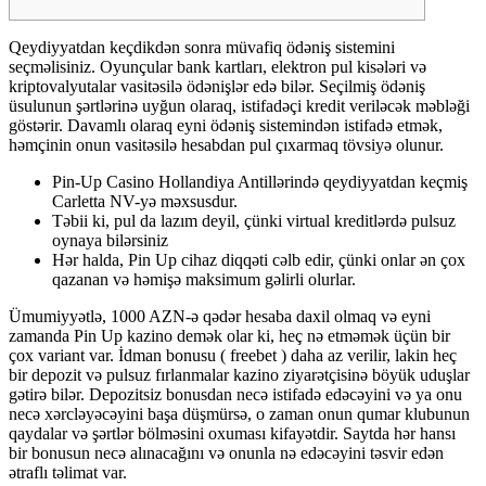
Qeydiyyatdan keçdikdən sonra müvafiq ödəniş sistemini
seçməlisiniz. Oyunçular bank kartları, elektron pul kisələri və
kriptovalyutalar vasitəsilə ödənişlər edə bilər. Seçilmiş ödəniş
üsulunun şərtlərinə uyğun olaraq, istifadəçi kredit veriləcək məbləği
göstərir. Davamlı olaraq eyni ödəniş sistemindən istifadə etmək,
həmçinin onun vasitəsilə hesabdan pul çıxarmaq tövsiyə olunur.
Pin-Up Casino Hollandiya Antillərində qeydiyyatdan keçmiş
Carletta NV-yə məxsusdur.
Təbii ki, pul da lazım deyil, çünki virtual kreditlərdə pulsuz
oynaya bilərsiniz
Hər halda, Pin Up cihaz diqqəti cəlb edir, çünki onlar ən çox
qazanan və həmişə maksimum gəlirli olurlar.
Ümumiyyətlə, 1000 AZN-ə qədər hesaba daxil olmaq və eyni
zamanda Pin Up kazino demək olar ki, heç nə etməmək üçün bir
çox variant var. İdman bonusu ( freebet ) daha az verilir, lakin heç
bir depozit və pulsuz fırlanmalar kazino ziyarətçisinə böyük uduşlar
gətirə bilər. Depozitsiz bonusdan necə istifadə edəcəyini və ya onu
necə xərcləyəcəyini başa düşmürsə, o zaman onun qumar klubunun
qaydalar və şərtlər bölməsini oxuması kifayətdir. Saytda hər hansı
bir bonusun necə alınacağını və onunla nə edəcəyini təsvir edən
ətraflı təlimat var.