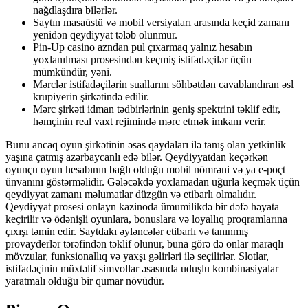
nağdlaşdıra bilərlər.
Saytın masaüstü və mobil versiyaları arasında keçid zamanı
yenidən qeydiyyat tələb olunmur.
Pin-Up casino azndan pul çıxarmaq yalnız hesabın
yoxlanılması prosesindən keçmiş istifadəçilər üçün
mümkündür, yəni.
Mərclər istifadəçilərin suallarını söhbətdən cavablandıran əsl
krupiyerin şirkətində edilir.
Mərc şirkəti idman tədbirlərinin geniş spektrini təklif edir,
həmçinin real vaxt rejimində mərc etmək imkanı verir.
Bunu ancaq oyun şirkətinin əsas qaydaları ilə tanış olan yetkinlik
yaşına çatmış azərbaycanlı edə bilər. Qeydiyyatdan keçərkən
oyunçu oyun hesabının bağlı olduğu mobil nömrəni və ya e-poçt
ünvanını göstərməlidir. Gələcəkdə yoxlamadan uğurla keçmək üçün
qeydiyyat zamanı məlumatlar düzgün və etibarlı olmalıdır.
Qeydiyyat prosesi onlayn kazinoda ümumilikdə bir dəfə həyata
keçirilir və ödənişli oyunlara, bonuslara və loyallıq proqramlarına
çıxışı təmin edir. Saytdakı əyləncələr etibarlı və tanınmış
provayderlər tərəfindən təklif olunur, buna görə də onlar maraqlı
mövzular, funksionallıq və yaxşı gəlirləri ilə seçilirlər. Slotlar,
istifadəçinin müxtəlif simvollar əsasında uduşlu kombinasiyalar
yaratmalı olduğu bir qumar növüdür.