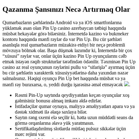
Qazanma Şansınızı Necə Artırmaq Olar
Qumarbazların şərhlərində Android və ya iOS smartfonlarına
yükləmək asan olan Pin Up casino azerbaycan tətbiqi haqqında
müsbət hekayələr görə bilərsiniz. İnternetdə kazino və bukmeker
kontoru haqqında mənfi rəylər də var Pin Up. Bu cür şərhləri
asanlıqla real qumarbazların müzakirə etdiyi bir neçə problemli
mövzuya bölmək olar. Başa düşmək lazımdır ki, İnternetdə bir çox
“xüsusi” rəylər var, onlar üçün kazino Pin Up oyunçularını cəlb
etmək istəyən rəqib strukturlar tərəfindən ödənilir. Təxminən Pin Up
casino az real oyunçunun rəylərini pullu və “sifarişlə” ayırmaq üçün
bu cür şərhlərin xarakterik xüsusiyyətlərinə daha yaxından nəzər
salmalısınız. Həqiqi oyunçu Pin Up bet haqqında müsbət və ya
mənfi rəy buraxarsa, o, yeddi durğu işarəsinə əməl etməyəcək
.
Rəsmi Pin-Up saytında qeydiyyatdan keçən oyunçular xoş
gəlmisiniz bonusu almaq imkanı əldə edirlər.
İstifadəçilər qumar oynaya, maliyyə əməliyyatları apara və ya
dəstək xidməti ilə əlaqə saxlaya bilər.
Saytın rəng sxemi elə seçilir ki, hətta uzun müddətli seans da
görmə orqanlarına əlavə yük yaratmasın.
Sertifikatlaşdırılmış slotlarda mütləq pulsuz sikkələr üçün
mərc rejimi var.