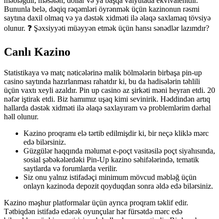
məbləğdir, məsələn, dollar və ya başqa valyutada ekvivalentdir.
Bununla belə, dəqiq rəqəmləri öyrənmək üçün kazinonun rəsmi
saytına daxil olmaq və ya dəstək xidməti ilə əlaqə saxlamaq tövsiyə
olunur. ❓ Şəxsiyyəti müəyyən etmək üçün hansı sənədlər lazımdır?
Canlı Kazino
Statistikaya və matç nəticələrinə malik bölmələrin birbaşa pin-up
casino saytında hazırlanması rahatdır ki, bu da hadisələrin təhlili
üçün vaxtı xeyli azaldır. Pin up casino az şirkəti məni heyran etdi. 20
nəfər iştirak etdi. Biz hamımız uşaq kimi sevinirik. Həddindən artıq
hallarda dəstək xidməti ilə əlaqə saxlayıram və problemlərim dərhal
həll olunur.
Kazino proqramı elə tərtib edilmişdir ki, bir neçə kliklə mərc
edə bilərsiniz.
Güzgülər haqqında məlumat e-poçt vasitəsilə poçt siyahısında,
sosial şəbəkələrdəki Pin-Up kazino səhifələrində, tematik
saytlarda və forumlarda verilir.
Siz onu yalnız istifadəçi minimum mövcud məbləğ üçün
onlayn kazinoda depozit qoyduqdan sonra əldə edə bilərsiniz.
Kazino məşhur platformalar üçün ayrıca proqram təklif edir.
Tətbiqdən istifadə edərək oyunçular hər fürsətdə mərc edə