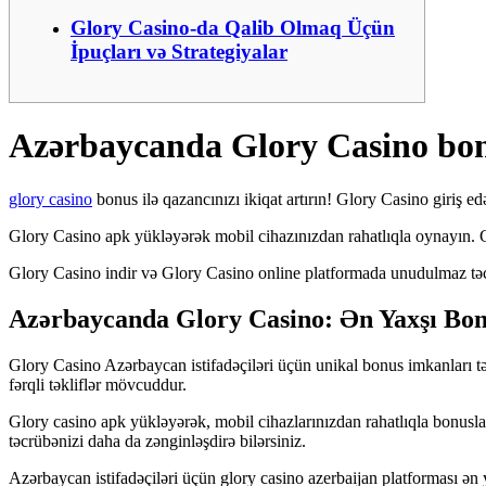
Glory Casino-da Qalib Olmaq Üçün
İpuçları və Strategiyalar
Azərbaycanda Glory Casino bonus
glory casino
bonus ilə qazancınızı ikiqat artırın! Glory Casino giriş ed
Glory Casino apk yükləyərək mobil cihazınızdan rahatlıqla oynayın. 
Glory Casino indir və Glory Casino online platformada unudulmaz tə
Azərbaycanda Glory Casino: Ən Yaxşı Bonu
Glory Casino Azərbaycan istifadəçiləri üçün unikal bonus imkanları tə
fərqli təkliflər mövcuddur.
Glory casino apk yükləyərək, mobil cihazlarınızdan rahatlıqla bonuslard
təcrübənizi daha da zənginləşdirə bilərsiniz.
Azərbaycan istifadəçiləri üçün glory casino azerbaijan platforması ən y