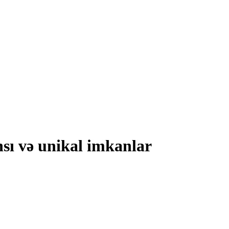
nsı və unikal imkanlar