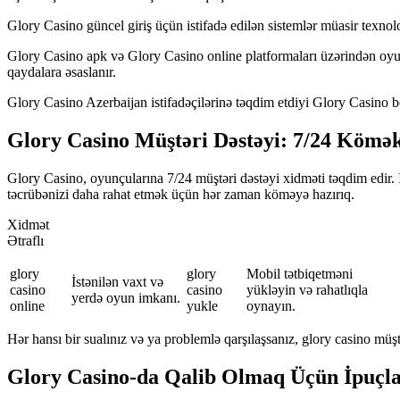
Glory Casino güncel giriş üçün istifadə edilən sistemlər müasir texnolo
Glory Casino apk və Glory Casino online platformaları üzərindən oyun tə
qaydalara əsaslanır.
Glory Casino Azerbaijan istifadəçilərinə təqdim etdiyi Glory Casino bonus
Glory Casino Müştəri Dəstəyi: 7/24 Kömə
Glory Casino, oyunçularına 7/24 müştəri dəstəyi xidməti təqdim edir. İs
təcrübənizi daha rahat etmək üçün hər zaman köməyə hazırıq.
Xidmət
Ətraflı
glory
glory
Mobil tətbiqetməni
İstənilən vaxt və
casino
casino
yükləyin və rahatlıqla
yerdə oyun imkanı.
online
yukle
oynayın.
Hər hansı bir sualınız və ya problemlə qarşılaşsanız, glory casino müşt
Glory Casino-da Qalib Olmaq Üçün İpuçlar