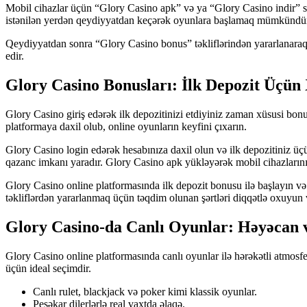
Mobil cihazlar üçün “Glory Casino apk” və ya “Glory Casino indir” seç
istənilən yerdən qeydiyyatdan keçərək oyunlara başlamaq mümkündü
Qeydiyyatdan sonra “Glory Casino bonus” təkliflərindən yararlanaraq 
edir.
Glory Casino Bonusları: İlk Depozit Üçün 
Glory Casino giriş edərək ilk depozitinizi etdiyiniz zaman xüsusi bonu
platformaya daxil olub, online oyunların keyfini çıxarın.
Glory Casino login edərək hesabınıza daxil olun və ilk depozitiniz üç
qazanc imkanı yaradır. Glory Casino apk yükləyərək mobil cihazlarınız
Glory Casino online platformasında ilk depozit bonusu ilə başlayın v
təkliflərdən yararlanmaq üçün təqdim olunan şərtləri diqqətlə oxuyun v
Glory Casino-da Canlı Oyunlar: Həyəcan 
Glory Casino online platformasında canlı oyunlar ilə hərəkətli atmos
üçün ideal seçimdir.
Canlı rulet, blackjack və poker kimi klassik oyunlar.
Peşəkar dilerlərlə real vaxtda əlaqə.