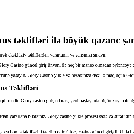
 təklifləri ilə böyük qazanc şa
ərək eksklüziv təkliflərdən yararlanın və şansınızı sınayın.
Glory Casino güncel giriş ünvanı ilə heç bir maneə olmadan əyləncəyə 
crübə yaşayın. Glory Casino yukle və hesabınıza daxil olmaq üçün Glor
s Təklifləri
qdim edir. Glory casino giriş edərək, yeni başlayanlar üçün xoş məbləğ
an yararlana bilərsiniz. Glory casino yukle prosesi sadə və sürətlidir, 
axşı bonus təkliflərini təqdim edir. Glory casino güncel giriş linki ilə