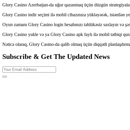
Glory Casino Azerbaijan-da uğur qazanmaq üçün düzgün strategiyalar 
Glory Casino indir seçimi ilə mobil cihazınıza yükləyərək, istənilən
Oyun zamanı Glory Casino login hesabınızı təhlükəsiz saxlayın və şəxs
Glory Casino yukle və ya Glory Casino apk faylı ilə mobil tətbiqi qu
Nəticə olaraq, Glory Casino-da qalib olmaq üçün diqqətli planlaşdırma v
Subscribe & Get The Updated
News