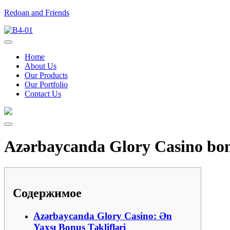
Redoan and Friends
Home
About Us
Our Products
Our Portfolio
Contact Us
Azərbaycanda Glory Casino bonus
Содержимое
Azərbaycanda Glory Casino: Ən
Yaxşı Bonus Təklifləri