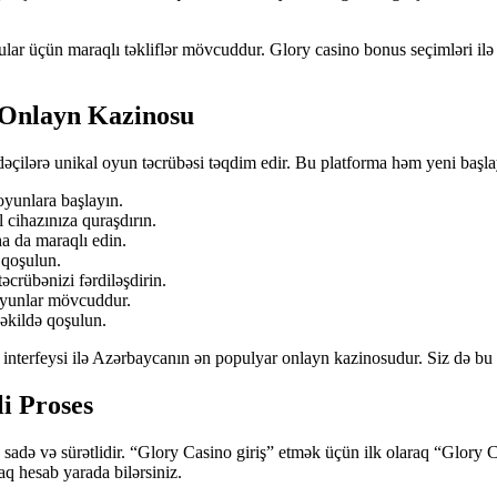
ar üçün maraqlı təkliflər mövcuddur. Glory casino bonus seçimləri ilə o
 Onlayn Kazinosu
əçilərə unikal oyun təcrübəsi təqdim edir. Bu platforma həm yeni başla
oyunlara başlayın.
 cihazınıza quraşdırın.
a da maraqlı edin.
 qoşulun.
crübənizi fərdiləşdirin.
 oyunlar mövcuddur.
şəkildə qoşulun.
u interfeysi ilə Azərbaycanın ən populyar onlayn kazinosudur. Siz də bu
i Proses
sadə və sürətlidir. “Glory Casino giriş” etmək üçün ilk olaraq “Glory C
q hesab yarada bilərsiniz.