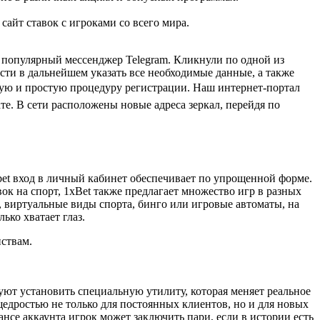
сайт ставок с игроками со всего мира.
же популярный мессенджер Telegram. Кликнули по одной из
ости в дальнейшем указать все необходимые данные, а также
ую и простую процедуру регистрации. Наш интернет-портал
те. В сети расположены новые адреса зеркал, перейдя по
bet вход в личный кабинет обеспечивает по упрощенной форме.
ок на спорт, 1xBet также предлагает множество игр в разных
ол, виртуальные виды спорта, бинго или игровые автоматы, на
ько хватает глаз.
нствам.
уют установить специальную утилиту, которая меняет реальное
 щедростью не только для постоянных клиентов, но и для новых
нсе аккаунта игрок может заключить пари, если в истории есть