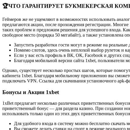
🏆ЧТО ГАРАНТИРУЕТ БУКМЕКЕРСКАЯ КОМП
Геймеров же не ущемляют в возможностях использовать аналог
предлагаются акции, после прохождения регистрации. Многие 
таких проблем и предложим решения для успешного входа. Как
свободное место (порядка 50 мегабайт), а также установлена о
Запустить разработки гости могут в режиме на реальные 
Помимо слотов, здесь очень неплохой выбор рулеток и к
Если у вас есть профиль в ВК, ОК, Facebook и других со
Благодаря мобильной версии сайта 1xbet, пользователи мо
Однако, существует несколько простых шагов, которые помогут
кабинета 1xbet. Благодаря мобильному приложению вы сможете д
подключать VPN. Ссылка для скачивания установочного apk-фа
Бонусы и Акции 1xbet
1xBet предлагает несколько различных приветственных бонусо
приветственный бонус — для раздела казино. При создании но
использовать только один из этих двух приветственных бонусо
Для удобного входа в систему можно бесплатно скачать 
Вы сможете делать ставки на спорт в режиме реального в