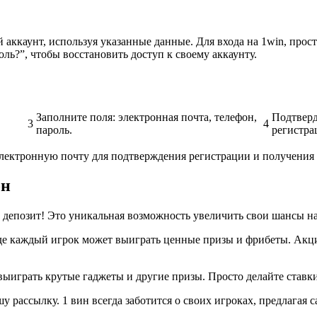
 аккаунт, используя указанные данные. Для входа на 1win, прост
ль?”, чтобы восстановить доступ к своему аккаунту.
Заполните поля: электронная почта, телефон,
Подтвер
3
4
пароль.
регистра
ю электронную почту для подтверждения регистрации и получени
он
 депозит! Это уникальная возможность увеличить свои шансы на
где каждый игрок может выиграть ценные призы и фрибеты. Акц
выиграть крутые гаджеты и другие призы. Просто делайте ставк
шу рассылку. 1 вин всегда заботится о своих игроках, предлага