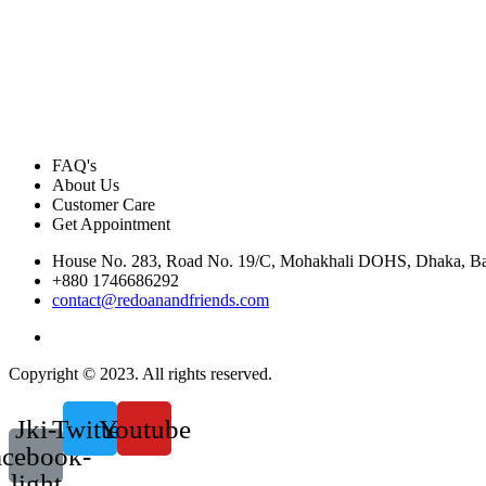
FAQ's
About Us
Customer Care
Get Appointment
House No. 283, Road No. 19/C, Mohakhali DOHS, Dhaka, B
+880 1746686292
contact@redoanandfriends.com
Copyright © 2023. All rights reserved.
Jki-
Twitter
Youtube
acebook-
light