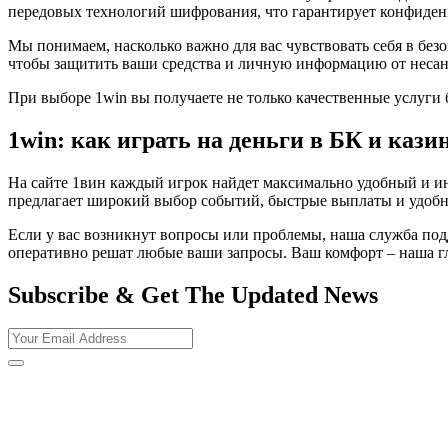
передовых технологий шифрования, что гарантирует конфиден
Мы понимаем, насколько важно для вас чувствовать себя в бе
чтобы защитить ваши средства и личную информацию от неса
При выборе 1win вы получаете не только качественные услуги 
1win: как играть на деньги в БК и кази
На сайте 1вин каждый игрок найдет максимально удобный и и
предлагает широкий выбор событий, быстрые выплаты и удобн
Если у вас возникнут вопросы или проблемы, наша служба подд
оперативно решат любые ваши запросы. Ваш комфорт – наша гл
Subscribe & Get The Updated
News