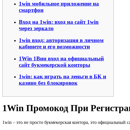
1win мобильное приложение на
смартфон
Вход на 1win: вход на сайт 1win
через зеркало
1win вход: авторизация в личном
кабинете и его возможности
1Win 1Вин вход на официальный
сайт букмекерской конторы
1win: как играть на деньги в БК и
казино без блокировок
1Win Промокод При Регистра
1win – это не просто букмекерская контора, это официальный с