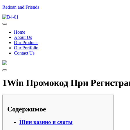
Redoan and Friends
Home
About Us
Our Products
Our Portfolio
Contact Us
1Win Промокод При Регистра
Содержимое
1Вин казино и слоты