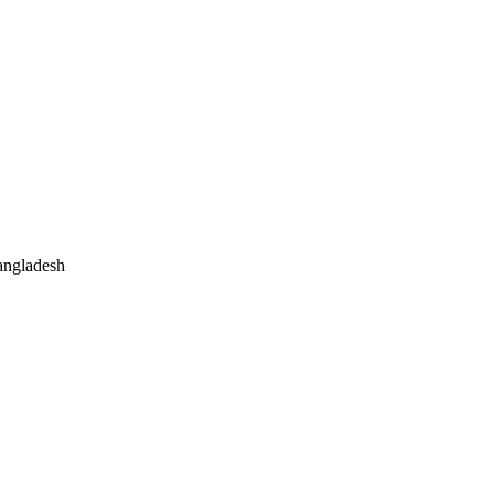
angladesh