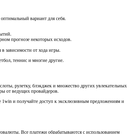
 оптимальный вариант для себя.
бытий.
рном прогнозе некоторых исходов.
 в зависимости от хода игры.
тбол, теннис и многие другие.
 слоты, рулетку, блэкджек и множество других увлекательных
гры от ведущих провайдеров.
те 1win и получайте доступ к эксклюзивным предложениям и
птовалюты. Все платежи обрабатываются с использованием