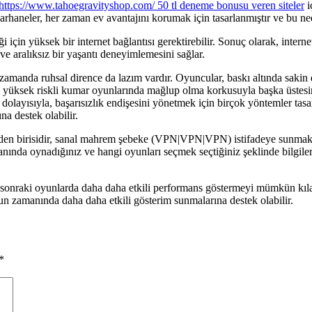
https://www.tahoegravityshop.com/ 50 tl deneme bonusu veren siteler
i
neler, her zaman ev avantajını korumak için tasarlanmıştır ve bu nedenl
i için yüksek bir internet bağlantısı gerektirebilir. Sonuç olarak, inter
 ve aralıksız bir yaşantı deneyimlemesini sağlar.
r zamanda ruhsal dirence da lazım vardır. Oyuncular, baskı altında saki
k, yüksek riskli kumar oyunlarında mağlup olma korkusuyla başka üstesi
 Bu dolayısıyla, başarısızlık endişesini yönetmek için birçok yöntemler 
a destek olabilir.
inden birisidir, sanal mahrem şebeke (VPN|VPN|VPN) istifadeye sunmaktır
alanında oynadığınız ve hangi oyunları seçmek seçtiğiniz şeklinde bilgile
 sonraki oyunlarda daha daha etkili performans göstermeyi mümkün kılab
n zamanında daha daha etkili gösterim sunmalarına destek olabilir.
*