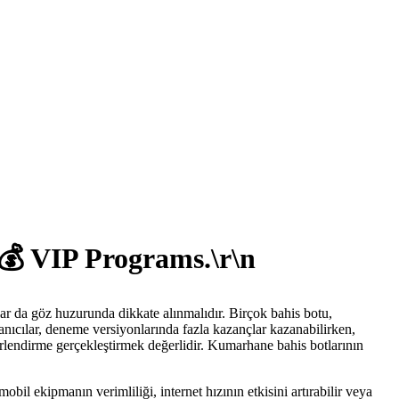
 💰 VIP Programs.\r\n
lar da göz huzurunda dikkate alınmalıdır. Birçok bahis botu,
lanıcılar, deneme versiyonlarında fazla kazançlar kazanabilirken,
erlendirme gerçekleştirmek değerlidir. Kumarhane bahis botlarının
bil ekipmanın verimliliği, internet hızının etkisini artırabilir veya