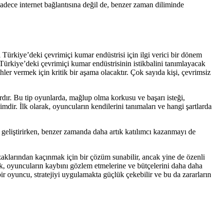
 sadece internet bağlantısına değil de, benzer zaman diliminde
 Türkiye’deki çevrimiçi kumar endüstrisi için ilgi verici bir dönem
 Türkiye’deki çevrimiçi kumar endüstrisinin istikbalini tanımlayacak
ler vermek için kritik bir aşama olacaktır. Çok sayıda kişi, çevrimsiz
rdır. Bu tip oyunlarda, mağlup olma korkusu ve başarı isteği,
mdir. İlk olarak, oyuncuların kendilerini tanımaları ve hangi şartlarda
 geliştirirken, benzer zamanda daha artık katılımcı kazanmayı de
aklarından kaçınmak için bir çözüm sunabilir, ancak yine de özenli
mak, oyuncuların kaybını gözlem etmelerine ve bütçelerini daha daha
ir oyuncu, stratejiyi uygulamakta güçlük çekebilir ve bu da zararların