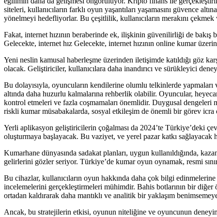
eğilimin daha da gelişmesi öngörülüyor. Kripto finans ile gerçekleşti
siteleri, kullanıcıların farklı oyun yaşantıları yaşamasını güvence altın
yönelmeyi hedefliyorlar. Bu çeşitlilik, kullanıcıların merakını çekmek 
Fakat, internet hızının beraberinde ek, ilişkinin güvenilirliği de bakı
Gelecekte, internet hız Gelecekte, internet hızının online kumar üzerind
Yeni neslin kamusal haberleşme üzerinden iletişimde katıldığı göz karş
olacak. Geliştiriciler, kullanıcılara daha inandırıcı ve sürükleyici dene
Bu dolayısıyla, oyuncuların kendilerine olumlu telkinlerde yapmaları ve 
altında daha huzurlu kalmalarına rehberlik olabilir. Oyuncular, heyec
kontrol etmeleri ve fazla coşmamaları önemlidir. Duygusal dengeleri m
riskli kumar müsabakalarda, sosyal etkileşim de önemli bir görev icra 
Yerli aplikasyon geliştiricilerin çoğalması da 2024’te Türkiye’deki çev
oluşturmaya başlayacak. Bu vaziyet, ve yerel pazar katkı sağlayacak
Kumarhane dünyasında sadakat planları, uygun kullanıldığında, kazan
gelirlerini gözler seriyor. Türkiye’de kumar oyun oynamak, resmi sınır
Bu cihazlar, kullanıcıların oyun hakkında daha çok bilgi edinmelerine v
incelemelerini gerçekleştirmeleri mühimdir. Bahis botlarının bir diğer
ortadan kaldırarak daha mantıklı ve analitik bir yaklaşım benimsemeye 
Ancak, bu stratejilerin etkisi, oyunun niteliğine ve oyuncunun deneyim