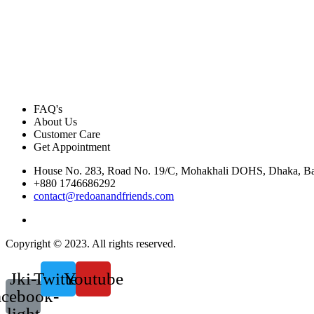
FAQ's
About Us
Customer Care
Get Appointment
House No. 283, Road No. 19/C, Mohakhali DOHS, Dhaka, B
+880 1746686292
contact@redoanandfriends.com
Copyright © 2023. All rights reserved.
Jki-
Twitter
Youtube
acebook-
light