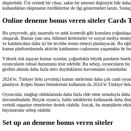
düşürebilir. Üst verimli bir cihaz, sakin bir internet ilişkisiyle bile
kullandıkları ekipmanın özelliklerine de ilgi göstermeleri lazım. Sonuç 
Online deneme bonus veren siteler Cards T
Bu çerçevede, güç tasarrufu ve artık kontrolü gibi konulara yoğunlaşar
oluşacak. Bunun yanı sıra, bilimsel ilerlemeler ve sosyal medya strate
ve katılımcılara daha iyi bir tecrübe temin etmeyi planlayacak. Bu eği
kumar platformlarında aktivite katılmanın coşkusunu yaşamakta ile bu s
Yüksek risk taşıyan kumar oyunlar, çoğunlukla büyük paraların hareket 
oyuncuların ruhsal durumunu tesir edebilir. Bu sebep, oyuncuların bu hi
gerilim altında daha fazla stres duyduklarını kavramaları zorunludur.
2024’te, Türkiye’deki çevrimiçi kumar sitelerinin daha çok canlı oyun
planlıyor. Kripto finans birimlerinin kullanımı da 2024’te Türkiye’de
Oyuncular, mağlup olduklarında daha fazla elde etme umuduyla daha ek
davranılmalıdır. Birçok oyuncu, bahis taktiklerini kullanarak daha dis
verimli organize etmelerine destek olabilir. Ancak, bu stratejilerin e
büyümesine sebep olabilir.
Set up an deneme bonus veren siteler