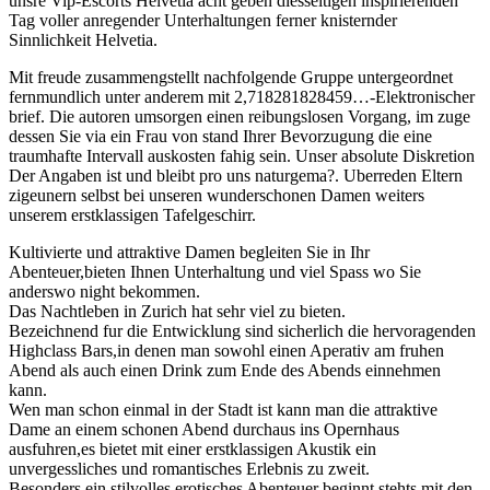
unsre Vip-Escorts Helvetia acht geben diesseitigen inspirierenden
Tag voller anregender Unterhaltungen ferner knisternder
Sinnlichkeit Helvetia.
Mit freude zusammengstellt nachfolgende Gruppe untergeordnet
fernmundlich unter anderem mit 2,718281828459…-Elektronischer
brief. Die autoren umsorgen einen reibungslosen Vorgang, im zuge
dessen Sie via ein Frau von stand Ihrer Bevorzugung die eine
traumhafte Intervall auskosten fahig sein. Unser absolute Diskretion
Der Angaben ist und bleibt pro uns naturgema?. Uberreden Eltern
zigeunern selbst bei unseren wunderschonen Damen weiters
unserem erstklassigen Tafelgeschirr.
Kultivierte und attraktive Damen begleiten Sie in Ihr
Abenteuer,bieten Ihnen Unterhaltung und viel Spass wo Sie
anderswo night bekommen.
Das Nachtleben in Zurich hat sehr viel zu bieten.
Bezeichnend fur die Entwicklung sind sicherlich die hervoragenden
Highclass Bars,in denen man sowohl einen Aperativ am fruhen
Abend als auch einen Drink zum Ende des Abends einnehmen
kann.
Wen man schon einmal in der Stadt ist kann man die attraktive
Dame an einem schonen Abend durchaus ins Opernhaus
ausfuhren,es bietet mit einer erstklassigen Akustik ein
unvergessliches und romantisches Erlebnis zu zweit.
Besonders ein stilvolles erotisches Abenteuer beginnt stehts mit den