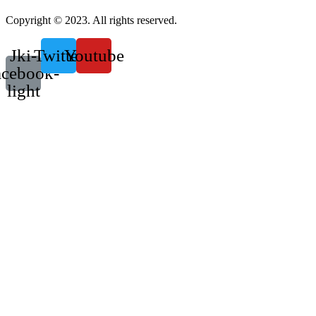
Copyright © 2023. All rights reserved.
Jki-
Twitter
Youtube
acebook-
light