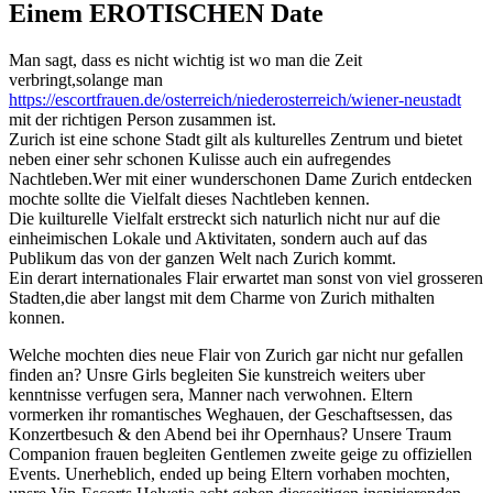
Einem EROTISCHEN Date
Man sagt, dass es nicht wichtig ist wo man die Zeit
verbringt,solange man
https://escortfrauen.de/osterreich/niederosterreich/wiener-neustadt
mit der richtigen Person zusammen ist.
Zurich ist eine schone Stadt gilt als kulturelles Zentrum und bietet
neben einer sehr schonen Kulisse auch ein aufregendes
Nachtleben.Wer mit einer wunderschonen Dame Zurich entdecken
mochte sollte die Vielfalt dieses Nachtleben kennen.
Die kuilturelle Vielfalt erstreckt sich naturlich nicht nur auf die
einheimischen Lokale und Aktivitaten, sondern auch auf das
Publikum das von der ganzen Welt nach Zurich kommt.
Ein derart internationales Flair erwartet man sonst von viel grosseren
Stadten,die aber langst mit dem Charme von Zurich mithalten
konnen.
Welche mochten dies neue Flair von Zurich gar nicht nur gefallen
finden an? Unsre Girls begleiten Sie kunstreich weiters uber
kenntnisse verfugen sera, Manner nach verwohnen. Eltern
vormerken ihr romantisches Weghauen, der Geschaftsessen, das
Konzertbesuch & den Abend bei ihr Opernhaus? Unsere Traum
Companion frauen begleiten Gentlemen zweite geige zu offiziellen
Events. Unerheblich, ended up being Eltern vorhaben mochten,