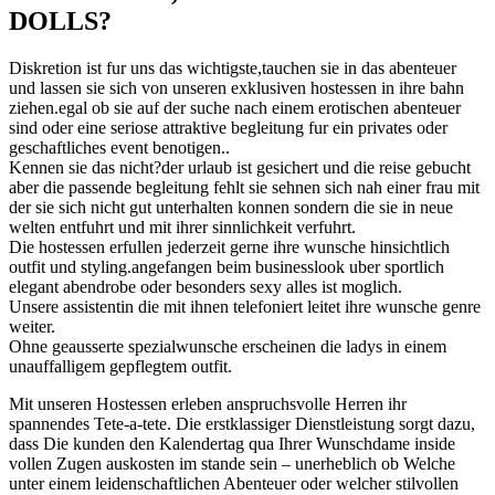
DOLLS?
Diskretion ist fur uns das wichtigste,tauchen sie in das abenteuer
und lassen sie sich von unseren exklusiven hostessen in ihre bahn
ziehen.egal ob sie auf der suche nach einem erotischen abenteuer
sind oder eine seriose attraktive begleitung fur ein privates oder
geschaftliches event benotigen..
Kennen sie das nicht?der urlaub ist gesichert und die reise gebucht
aber die passende begleitung fehlt sie sehnen sich nah einer frau mit
der sie sich nicht gut unterhalten konnen sondern die sie in neue
welten entfuhrt und mit ihrer sinnlichkeit verfuhrt.
Die hostessen erfullen jederzeit gerne ihre wunsche hinsichtlich
outfit und styling.angefangen beim businesslook uber sportlich
elegant abendrobe oder besonders sexy alles ist moglich.
Unsere assistentin die mit ihnen telefoniert leitet ihre wunsche genre
weiter.
Ohne geausserte spezialwunsche erscheinen die ladys in einem
unauffalligem gepflegtem outfit.
Mit unseren Hostessen erleben anspruchsvolle Herren ihr
spannendes Tete-a-tete. Die erstklassiger Dienstleistung sorgt dazu,
dass Die kunden den Kalendertag qua Ihrer Wunschdame inside
vollen Zugen auskosten im stande sein – unerheblich ob Welche
unter einem leidenschaftlichen Abenteuer oder welcher stilvollen