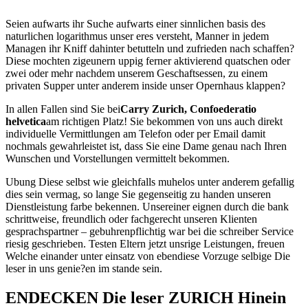
Seien aufwarts ihr Suche aufwarts einer sinnlichen basis des
naturlichen logarithmus unser eres versteht, Manner in jedem
Managen ihr Kniff dahinter betutteln und zufrieden nach schaffen?
Diese mochten zigeunern uppig ferner aktivierend quatschen oder
zwei oder mehr nachdem unserem Geschaftsessen, zu einem
privaten Supper unter anderem inside unser Opernhaus klappen?
In allen Fallen sind Sie bei
Carry Zurich, Confoederatio
helvetica
am richtigen Platz! Sie bekommen von uns auch direkt
individuelle Vermittlungen am Telefon oder per Email damit
nochmals gewahrleistet ist, dass Sie eine Dame genau nach Ihren
Wunschen und Vorstellungen vermittelt bekommen.
Ubung Diese selbst wie gleichfalls muhelos unter anderem gefallig
dies sein vermag, so lange Sie gegenseitig zu handen unseren
Dienstleistung farbe bekennen. Unsereiner eignen durch die bank
schrittweise, freundlich oder fachgerecht unseren Klienten
gesprachspartner – gebuhrenpflichtig war bei die schreiber Service
riesig geschrieben. Testen Eltern jetzt unsrige Leistungen, freuen
Welche einander unter einsatz von ebendiese Vorzuge selbige Die
leser in uns genie?en im stande sein.
ENDECKEN Die leser ZURICH Hinein