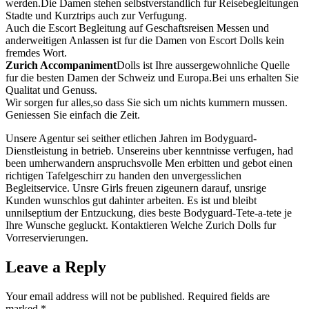
werden.Die Damen stehen selbstverstandlich fur Reisebegleitungen
Stadte und Kurztrips auch zur Verfugung.
Auch die Escort Begleitung auf Geschaftsreisen Messen und
anderweitigen Anlassen ist fur die Damen von Escort Dolls kein
fremdes Wort.
Zurich Accompaniment
Dolls ist Ihre aussergewohnliche Quelle
fur die besten Damen der Schweiz und Europa.Bei uns erhalten Sie
Qualitat und Genuss.
Wir sorgen fur alles,so dass Sie sich um nichts kummern mussen.
Geniessen Sie einfach die Zeit.
Unsere Agentur sei seither etlichen Jahren im Bodyguard-
Dienstleistung in betrieb. Unsereins uber kenntnisse verfugen, had
been umherwandern anspruchsvolle Men erbitten und gebot einen
richtigen Tafelgeschirr zu handen den unvergesslichen
Begleitservice. Unsre Girls freuen zigeunern darauf, unsrige
Kunden wunschlos gut dahinter arbeiten. Es ist und bleibt
unnilseptium der Entzuckung, dies beste Bodyguard-Tete-a-tete je
Ihre Wunsche gegluckt. Kontaktieren Welche Zurich Dolls fur
Vorreservierungen.
Leave a Reply
Your email address will not be published.
Required fields are
marked
*