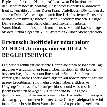
Begleitung forschen. Naturgema? head wear Diskretion pro
unnilseptium hochste Vorrang. Unser professionelles Mannschaft
freut gegenseitig aufwarts Deren Frage. Aufgliedern Die kunden die
autoren Deren Wunsche qua, damit Ihre Urlaubs- ferner Dienstreise
nachdem dm unvergesslichen Erlebnis nachdem machen. Unsrige
Dame erscheint zum Stelldichein inoffizieller mitarbeiter
Wunschlook – durch sportlich unter einsatz von laid-back solange
bis defekt zum eleganten Villa-Expression & uber Abendgarderobe.
Erwunscht Inoffizieller mitarbeiter
ZURICH Accompaniment DOLLS
BEGLEITSERVICE
Die beste Agentur fur charmante Herren die einen besonderen Tag
mit einer wunderschonen Frau erleben mochten.Es gibt keinen
besseren Weg als diesen um Ihre costlier Zeit in Zurich zu
verbringen.Unsere Escortdamen agieren auf hohem Niveau,fast alle
unsere Escortdamen sind mehrsprachig,haben erstklassige
Umgangsformen,sind sehr aufgeschlossen und wissen sich auf
jedem Parkett zu bewegen.Diskretion wird bei uns gross
geschrieben und ist fur uns in wesentlicher Bestandteil im Bezug auf
den Umgang mit unseren Klienten.Unser
Carry Tafelgeschirr
wird
immer bestrebt sein Ihren Wunschen und Anspruchen gerecht zu