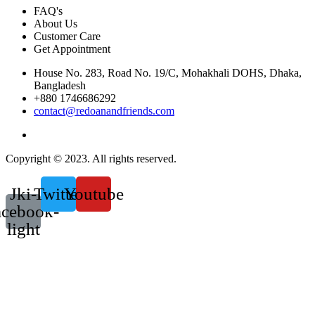
FAQ's
About Us
Customer Care
Get Appointment
House No. 283, Road No. 19/C, Mohakhali DOHS, Dhaka,
Bangladesh
+880 1746686292
contact@redoanandfriends.com
Copyright © 2023. All rights reserved.
Jki-
Twitter
Youtube
acebook-
light