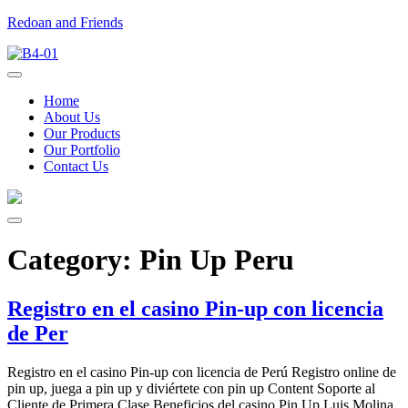
Redoan and Friends
Home
About Us
Our Products
Our Portfolio
Contact Us
Category:
Pin Up Peru
Registro en el casino Pin-up con licencia
de Per
Registro en el casino Pin-up con licencia de Perú Registro online de
pin up, juega a pin up y diviértete con pin up Content Soporte al
Cliente de Primera Clase Beneficios del casino Pin Up Luis Molina