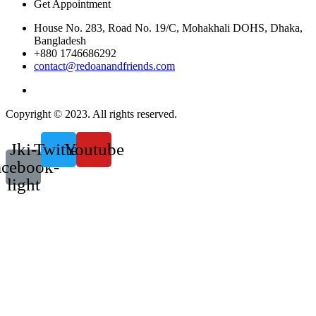
Get Appointment
House No. 283, Road No. 19/C, Mohakhali DOHS, Dhaka,
Bangladesh
+880 1746686292
contact@redoanandfriends.com
Copyright © 2023. All rights reserved.
Jki-
Twitter
Youtube
acebook-
light