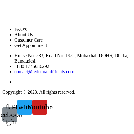
FAQ's
About Us
Customer Care
Get Appointment
House No. 283, Road No. 19/C, Mohakhali DOHS, Dhaka,
Bangladesh
+880 1746686292
contact@redoanandfriends.com
Copyright © 2023. All rights reserved.
Jki-
Twitter
Youtube
acebook-
light